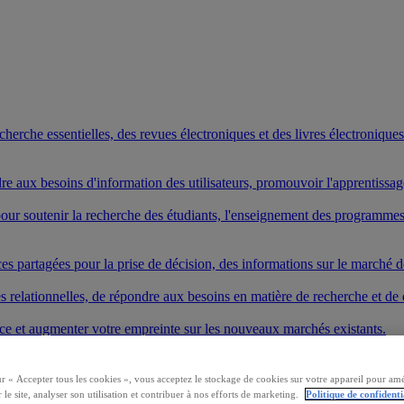
rche essentielles, des revues électroniques et des livres électroniques. 
ndre aux besoins d'information des utilisateurs, promouvoir l'apprentissa
s pour soutenir la recherche des étudiants, l'enseignement des program
es partagées pour la prise de décision, des informations sur le marché de
elationnelles, de répondre aux besoins en matière de recherche et de dé
vice et augmenter votre empreinte sur les nouveaux marchés existants.
duits et commencer votre recherche.
ur « Accepter tous les cookies », vous acceptez le stockage de cookies sur votre appareil pour amé
 le site, analyser son utilisation et contribuer à nos efforts de marketing.
Politique de confidenti