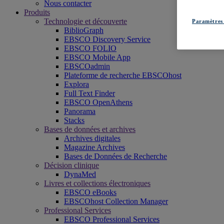
Nous contacter
Produits
Technologie et découverte
Paramètres 
BiblioGraph
EBSCO Discovery Service
EBSCO FOLIO
EBSCO Mobile App
EBSCOadmin
Plateforme de recherche EBSCOhost
Explora
Full Text Finder
EBSCO OpenAthens
Panorama
Stacks
Bases de données et archives
Archives digitales
Magazine Archives
Bases de Données de Recherche
Décision clinique
DynaMed
Livres et collections électroniques
EBSCO eBooks
EBSCOhost Collection Manager
Professional Services
EBSCO Professional Services