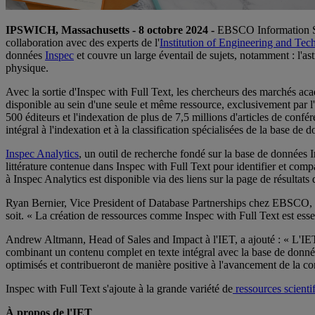
IPSWICH, Massachusetts - 8 octobre 2024 -
EBSCO Information S
collaboration avec des experts de l'
Institution of Engineering and Te
données
Inspec
et couvre un large éventail de sujets, notamment : l'ast
physique.
Avec la sortie d'Inspec with Full Text, les chercheurs des marchés ac
disponible au sein d'une seule et même ressource, exclusivement par l
500 éditeurs et l'indexation de plus de 7,5 millions d'articles de confér
intégral à l'indexation et à la classification spécialisées de la base d
Inspec Analytics
, un outil de recherche fondé sur la base de données In
littérature contenue dans Inspec with Full Text pour identifier et comp
à Inspec Analytics est disponible via des liens sur la page de résultats 
Ryan Bernier, Vice President of Database Partnerships chez EBSCO, ex
soit. « La création de ressources comme Inspec with Full Text est essent
Andrew Altmann, Head of Sales and Impact à l'IET, a ajouté : « L'IE
combinant un contenu complet en texte intégral avec la base de donné
optimisés et contribueront de manière positive à l'avancement de la co
Inspec with Full Text s'ajoute à la grande variété de
ressources scient
À propos de l'IET