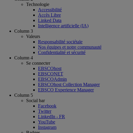
Technologie
Accessibilité
Accès Libre
Linked Data
Intelligence artificielle (IA)
Column 3
Valeurs
Responsabilité sociétale
Nos équipes et notre communauté
Confidentialité et sécurité
Column 4
Se connecter
EBSCOhost
EBSCONET
EBSCOAdmin
EBSCOhost Collection Manager
EBSCO Experience Manager
Column 5
Social bar
Facebook
Twitter
LinkedIn - FR
YouTube
Instagram
Badges