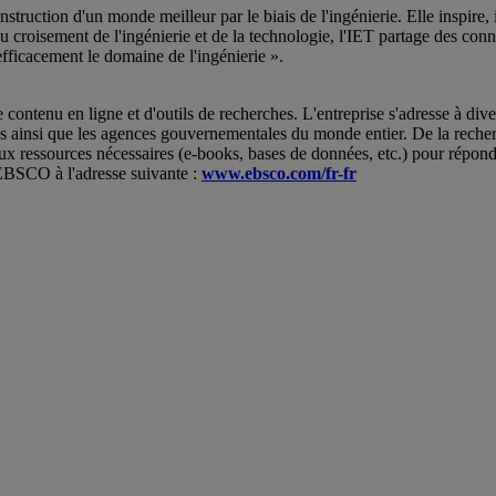
struction d'un monde meilleur par le biais de l'ingénierie. Elle inspir
au croisement de l'ingénierie et de la technologie, l'IET partage des con
efficacement le domaine de l'ingénierie ».
enu en ligne et d'outils de recherches. L'entreprise s'adresse à divers t
ées ainsi que les agences gouvernementales du monde entier. De la recher
ux ressources nécessaires (e-books, bases de données, etc.) pour répond
'EBSCO à l'adresse suivante :
www.ebsco.com/fr-fr