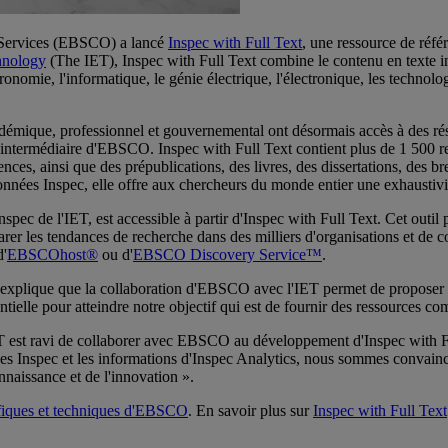
ervices (EBSCO) a lancé
Inspec with Full Text
, une ressource de référ
chnology
(The IET), Inspec with Full Text combine le contenu en texte inté
ronomie, l'informatique, le génie électrique, l'électronique, les technolo
adémique, professionnel et gouvernemental ont désormais accès à des résu
'intermédiaire d'EBSCO. Inspec with Full Text contient plus de 1 500 r
ences, ainsi que des prépublications, des livres, des dissertations, des b
e données Inspec, elle offre aux chercheurs du monde entier une exhaustivi
spec de l'IET, est accessible à partir d'Inspec with Full Text. Cet outil
arer les tendances de recherche dans des milliers d'organisations et de c
d'
EBSCOhost®
ou d'
EBSCO Discovery Service™
.
plique que la collaboration d'EBSCO avec l'IET permet de proposer aux 
ielle pour atteindre notre objectif qui est de fournir des ressources comp
T est ravi de collaborer avec EBSCO au développement d'Inspec with Ful
es Inspec et les informations d'Inspec Analytics, nous sommes convain
nnaissance et de l'innovation ».
ifiques et techniques d'EBSCO
. En savoir plus sur
Inspec with Full Text