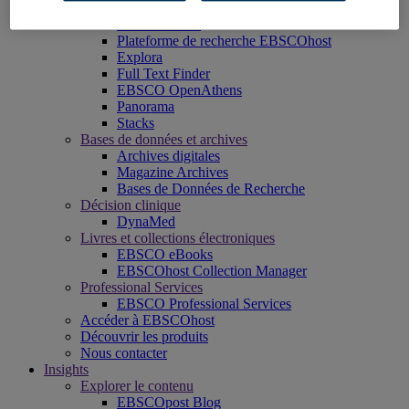
EBSCO Mobile App
EBSCOadmin
Plateforme de recherche EBSCOhost
Explora
Full Text Finder
EBSCO OpenAthens
Panorama
Stacks
Bases de données et archives
Archives digitales
Magazine Archives
Bases de Données de Recherche
Décision clinique
DynaMed
Livres et collections électroniques
EBSCO eBooks
EBSCOhost Collection Manager
Professional Services
EBSCO Professional Services
Accéder à EBSCOhost
Découvrir les produits
Nous contacter
Insights
Explorer le contenu
EBSCOpost Blog