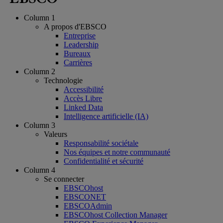
Column 1
A propos d'EBSCO
Entreprise
Leadership
Bureaux
Carrières
Column 2
Technologie
Accessibilité
Accès Libre
Linked Data
Intelligence artificielle (IA)
Column 3
Valeurs
Responsabilité sociétale
Nos équipes et notre communauté
Confidentialité et sécurité
Column 4
Se connecter
EBSCOhost
EBSCONET
EBSCOAdmin
EBSCOhost Collection Manager