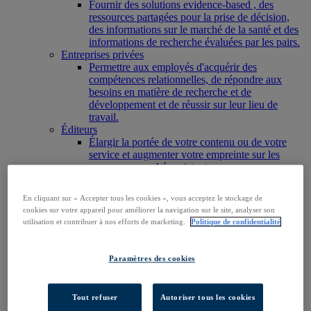
Fournir des solutions evidence-based , des
ressources partagées pour la prise de décision,
des informations sur le marché de la santé et des
informations de recherche évaluées par les pairs.
Entreprises privées
Permettre aux employés d'acquérir des
compétences relationnelles, de répondre aux
besoins en matière de recherche et de
développement et de réussir sur leur lieu de
travail.
Éditeurs
Élargir la portée de votre contenu ou de votre
service et augmenter votre empreinte sur les
nouveaux marchés existants.
Chercheurs et étudiants
Trouvez votre organisation pour accéder à nos
En cliquant sur « Accepter tous les cookies », vous acceptez le stockage de
produits et commencer votre recherche.
cookies sur votre appareil pour améliorer la navigation sur le site, analyser son
Accéder à EBSCOhost
utilisation et contribuer à nos efforts de marketing.
Politique de confidentialité
Découvrir les produits
Nous contacter
Produits
Paramètres des cookies
Technologie et découverte
BiblioGraph
EBSCO Discovery Service
Tout refuser
Autoriser tous les cookies
EBSCO FOLIO