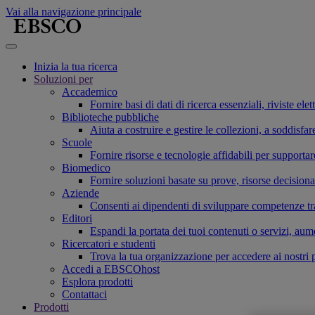
Vai alla navigazione principale
Inizia la tua ricerca
Soluzioni per
Accademico
Fornire basi di dati di ricerca essenziali, riviste el
Biblioteche pubbliche
Aiuta a costruire e gestire le collezioni, a soddis
Scuole
Fornire risorse e tecnologie affidabili per supporta
Biomedico
Fornire soluzioni basate su prove, risorse decisiona
Aziende
Consenti ai dipendenti di sviluppare competenze tras
Editori
Espandi la portata dei tuoi contenuti o servizi, aum
Ricercatori e studenti
Trova la tua organizzazione per accedere ai nostri pr
Accedi a EBSCOhost
Esplora prodotti
Contattaci
Prodotti