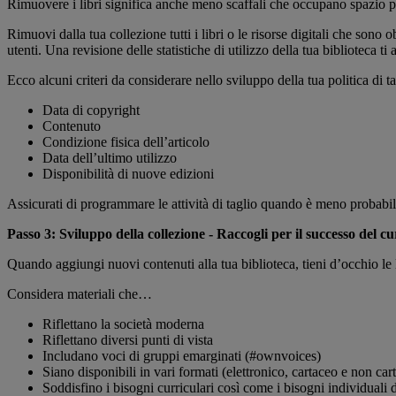
Rimuovere i libri significa anche meno scaffali che occupano spazio pr
Rimuovi dalla tua collezione tutti i libri o le risorse digitali che sono
utenti. Una revisione delle statistiche di utilizzo della tua biblioteca ti 
Ecco alcuni criteri da considerare nello sviluppo della tua politica di tag
Data di copyright
Contenuto
Condizione fisica dell’articolo
Data dell’ultimo utilizzo
Disponibilità di nuove edizioni
Assicurati di programmare le attività di taglio quando è meno probabil
Passo 3: Sviluppo della collezione - Raccogli per il successo del c
Quando aggiungi nuovi contenuti alla tua biblioteca, tieni d’occhio le l
Considera materiali che…
Riflettano la società moderna
Riflettano diversi punti di vista
Includano voci di gruppi emarginati (#ownvoices)
Siano disponibili in vari formati (elettronico, cartaceo e non car
Soddisfino i bisogni curriculari così come i bisogni individuali d