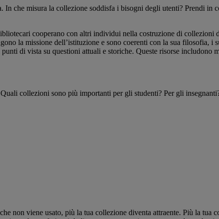
In che misura la collezione soddisfa i bisogni degli utenti? Prendi in c
bibliotecari cooperano con altri individui nella costruzione di collezioni 
ono la missione dell’istituzione e sono coerenti con la sua filosofia, i suo
ti di vista su questioni attuali e storiche. Queste risorse includono mat
a. Quali collezioni sono più importanti per gli studenti? Per gli insegna
he non viene usato, più la tua collezione diventa attraente. Più la tua col