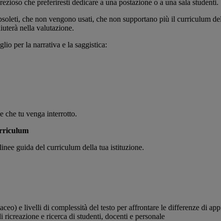
ezioso che preferiresti dedicare a una postazione o a una sala studenti.
 obsoleti, che non vengono usati, che non supportano più il curriculum dell
aiuterà nella valutazione.
lio per la narrativa e la saggistica:
e che tu venga interrotto.
urriculum
inee guida del curriculum della tua istituzione.
taceo) e livelli di complessità del testo per affrontare le differenze di a
i ricreazione e ricerca di studenti, docenti e personale