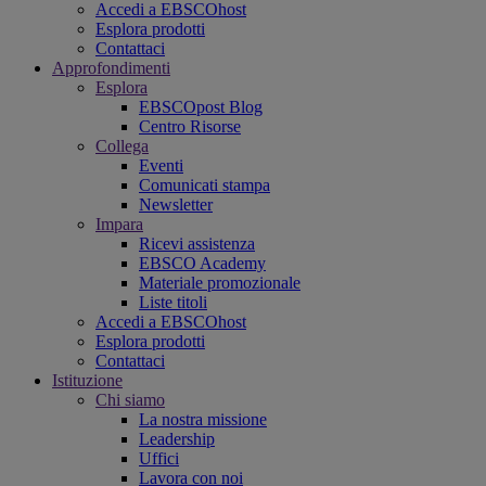
Accedi a EBSCOhost
Esplora prodotti
Contattaci
Approfondimenti
Esplora
EBSCOpost Blog
Centro Risorse
Collega
Eventi
Comunicati stampa
Newsletter
Impara
Ricevi assistenza
EBSCO Academy
Materiale promozionale
Liste titoli
Accedi a EBSCOhost
Esplora prodotti
Contattaci
Istituzione
Chi siamo
La nostra missione
Leadership
Uffici
Lavora con noi