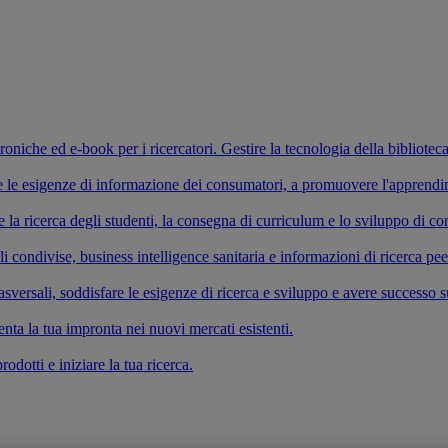
ettroniche ed e-book per i ricercatori. Gestire la tecnologia della bibliotec
fare le esigenze di informazione dei consumatori, a promuovere l'apprend
re la ricerca degli studenti, la consegna di curriculum e lo sviluppo di 
li condivise, business intelligence sanitaria e informazioni di ricerca pe
versali, soddisfare le esigenze di ricerca e sviluppo e avere successo s
enta la tua impronta nei nuovi mercati esistenti.
odotti e iniziare la tua ricerca.