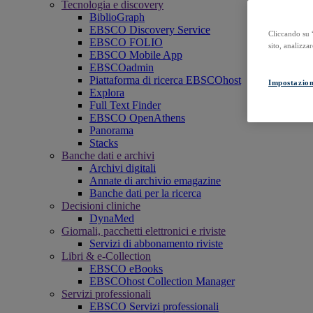
Tecnologia e discovery
BiblioGraph
EBSCO Discovery Service
Cliccando su “
EBSCO FOLIO
sito, analizzar
EBSCO Mobile App
EBSCOadmin
Piattaforma di ricerca EBSCOhost
Impostazion
Explora
Full Text Finder
EBSCO OpenAthens
Panorama
Stacks
Banche dati e archivi
Archivi digitali
Annate di archivio emagazine
Banche dati per la ricerca
Decisioni cliniche
DynaMed
Giornali, pacchetti elettronici e riviste
Servizi di abbonamento riviste
Libri & e-Collection
EBSCO eBooks
EBSCOhost Collection Manager
Servizi professionali
EBSCO Servizi professionali