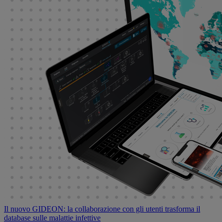
Il nuovo GIDEON: la collaborazione con gli utenti trasforma il
database sulle malattie infettive