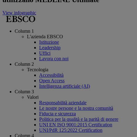
View infographic
Column 1
L'azienda EBSCO
Istituzione
Leadership
Uffici
Lavora con noi
Column 2
Tecnologia
Accessibilità
Open Access
Intelligenza artificiale (AI)
Column 3
Valori
Responsabilità aziendale
Le nostre persone e la nostra comunità
Fiducia e sicurezza
Politica per la qualità e la parità di genere
UNI EN ISO 9001:2015 Certification
UNI/PdR 125:2022 Certification
Column 4