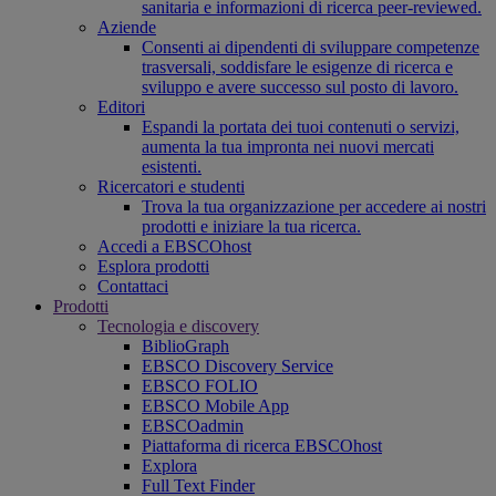
sanitaria e informazioni di ricerca peer-reviewed.
Aziende
Consenti ai dipendenti di sviluppare competenze
trasversali, soddisfare le esigenze di ricerca e
sviluppo e avere successo sul posto di lavoro.
Editori
Espandi la portata dei tuoi contenuti o servizi,
aumenta la tua impronta nei nuovi mercati
esistenti.
Ricercatori e studenti
Trova la tua organizzazione per accedere ai nostri
prodotti e iniziare la tua ricerca.
Accedi a EBSCOhost
Esplora prodotti
Contattaci
Prodotti
Tecnologia e discovery
BiblioGraph
EBSCO Discovery Service
EBSCO FOLIO
EBSCO Mobile App
EBSCOadmin
Piattaforma di ricerca EBSCOhost
Explora
Full Text Finder