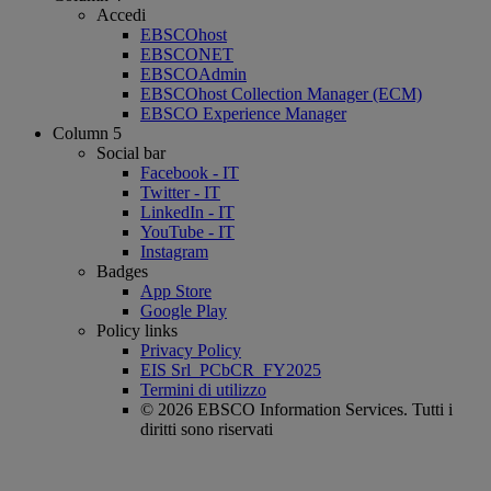
Accedi
EBSCOhost
EBSCONET
EBSCOAdmin
EBSCOhost Collection Manager (ECM)
EBSCO Experience Manager
Column 5
Social bar
Facebook - IT
Twitter - IT
LinkedIn - IT
YouTube - IT
Instagram
Badges
App Store
Google Play
Policy links
Privacy Policy
EIS Srl_PCbCR_FY2025
Termini di utilizzo
© 2026 EBSCO Information Services. Tutti i
diritti sono riservati