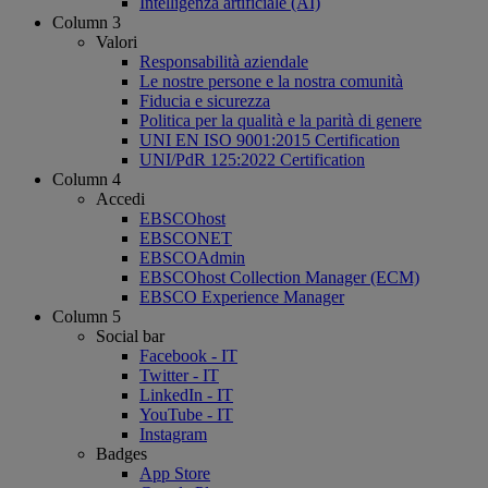
Intelligenza artificiale (AI)
Column 3
Valori
Responsabilità aziendale
Le nostre persone e la nostra comunità
Fiducia e sicurezza
Politica per la qualità e la parità di genere
UNI EN ISO 9001:2015 Certification
UNI/PdR 125:2022 Certification
Column 4
Accedi
EBSCOhost
EBSCONET
EBSCOAdmin
EBSCOhost Collection Manager (ECM)
EBSCO Experience Manager
Column 5
Social bar
Facebook - IT
Twitter - IT
LinkedIn - IT
YouTube - IT
Instagram
Badges
App Store