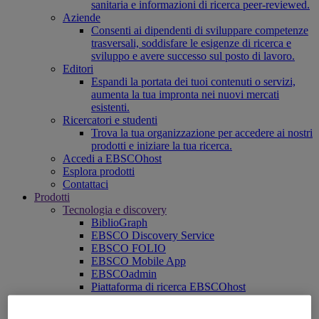
sanitaria e informazioni di ricerca peer-reviewed.
Aziende
Consenti ai dipendenti di sviluppare competenze
trasversali, soddisfare le esigenze di ricerca e
sviluppo e avere successo sul posto di lavoro.
Editori
Espandi la portata dei tuoi contenuti o servizi,
aumenta la tua impronta nei nuovi mercati
esistenti.
Ricercatori e studenti
Trova la tua organizzazione per accedere ai nostri
prodotti e iniziare la tua ricerca.
Accedi a EBSCOhost
Esplora prodotti
Contattaci
Prodotti
Tecnologia e discovery
BiblioGraph
EBSCO Discovery Service
EBSCO FOLIO
EBSCO Mobile App
EBSCOadmin
Piattaforma di ricerca EBSCOhost
Explora
Full Text Finder