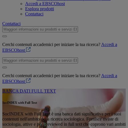
Accedi a EBSCOhost
Esplora prodotti
Contattaci
Contattaci
Cerchi contenuti accademici per iniziare la tua ricerca?
Accedi a
EBSCOhost
Cerchi contenuti accademici per iniziare la tua ricerca?
Accedi a
EBSCOhost
BANCA DATI FULL TEXT
SocINDEX with Full Text
SocINDEX with Full Text è una banca dati significativa per i suoi
contenuti nell'ambito della ricerca sociologica. Fornisce riviste di
sociologia, attive e peer-reviewed in full text che coprono vari ambiti