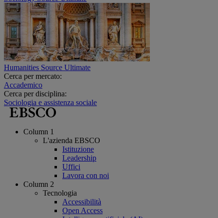
Humanities Source Ultimate
Cerca per mercato:
Accademico
Cerca per disciplina:
Sociologia e assistenza sociale
Column 1
L'azienda EBSCO
Istituzione
Leadership
Uffici
Lavora con noi
Column 2
Tecnologia
Accessibilità
Open Access