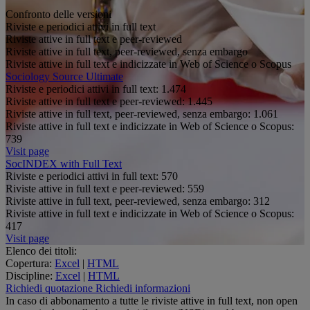
Confronto delle versioni
Riviste e periodici attivi in full text
Riviste attive in full text e peer-reviewed
Riviste attive in full text, peer-reviewed, senza embargo
Riviste attive in full text e indicizzate in Web of Science o Scopus
Sociology Source Ultimate
Riviste e periodici attivi in full text:
1.474
Riviste attive in full text e peer-reviewed:
1.445
Riviste attive in full text, peer-reviewed, senza embargo:
1.061
Riviste attive in full text e indicizzate in Web of Science o Scopus:
739
Visit page
SocINDEX with Full Text
Riviste e periodici attivi in full text:
570
Riviste attive in full text e peer-reviewed:
559
Riviste attive in full text, peer-reviewed, senza embargo:
312
Riviste attive in full text e indicizzate in Web of Science o Scopus:
417
Visit page
Elenco dei titoli:
Copertura:
Excel
|
HTML
Discipline:
Excel
|
HTML
Richiedi quotazione
Richiedi informazioni
In caso di abbonamento a tutte le riviste attive in full text, non open