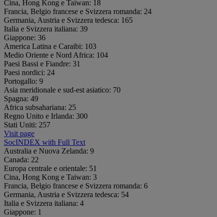
Cina, Hong Kong e Taiwan:
18
Francia, Belgio francese e Svizzera romanda:
24
Germania, Austria e Svizzera tedesca:
165
Italia e Svizzera italiana:
39
Giappone:
36
America Latina e Caraibi:
103
Medio Oriente e Nord Africa:
104
Paesi Bassi e Fiandre:
31
Paesi nordici:
24
Portogallo:
9
Asia meridionale e sud-est asiatico:
70
Spagna:
49
Africa subsahariana:
25
Regno Unito e Irlanda:
300
Stati Uniti:
257
Visit page
SocINDEX with Full Text
Australia e Nuova Zelanda:
9
Canada:
22
Europa centrale e orientale:
51
Cina, Hong Kong e Taiwan:
3
Francia, Belgio francese e Svizzera romanda:
6
Germania, Austria e Svizzera tedesca:
54
Italia e Svizzera italiana:
4
Giappone:
1