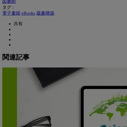
図書館
タグ :
電子書籍
eBooks
蔵書構築
共有
関連記事