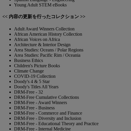
Young Adult STEM eBooks
<< 内容の更新を行ったコレクション >>
Adult Award Winners Collection
African American History Collection
African Voices on Africa
Architecture & Interior Design
Area Studies: Oceans / Polar Regions
Area Studies: Pacific Rim / Oceania
Business Ethics
Children's Picture Books
Climate Change
COVID-19 Collection
Doody's 4 & 5 Star
Doody's Titles All Years
DRM-Free - 32
DRM-Free Cumulative Collections
DRM-Free - Award Winners
DRM-Free - Business
DRM-Free - Commerce and Finance
DRM-Free - Diversity and Inclusion
DRM-Free - Educational Theory and Practice
DRM-Free - Internal Medicine