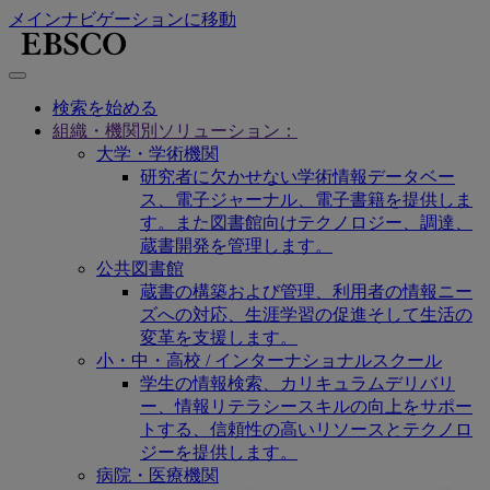
メインナビゲーションに移動
検索を始める
組織・機関別ソリューション：
大学・学術機関
研究者に欠かせない学術情報データベー
ス、電子ジャーナル、電子書籍を提供しま
す。また図書館向けテクノロジー、調達、
蔵書開発を管理します。
公共図書館
蔵書の構築および管理、利用者の情報ニー
ズへの対応、生涯学習の促進そして生活の
変革を支援します。
小・中・高校 / インターナショナルスクール
学生の情報検索、カリキュラムデリバリ
ー、情報リテラシースキルの向上をサポー
トする、信頼性の高いリソースとテクノロ
ジーを提供します。
病院・医療機関