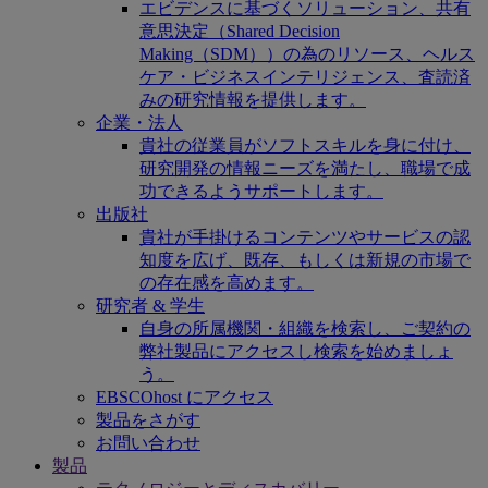
エビデンスに基づくソリューション、共有
意思決定（Shared Decision
Making（SDM））の為のリソース、ヘルス
ケア・ビジネスインテリジェンス、査読済
みの研究情報を提供します。
企業・法人
貴社の従業員がソフトスキルを身に付け、
研究開発の情報ニーズを満たし、職場で成
功できるようサポートします。
出版社
貴社が手掛けるコンテンツやサービスの認
知度を広げ、既存、もしくは新規の市場で
の存在感を高めます。
研究者 & 学生
自身の所属機関・組織を検索し、ご契約の
弊社製品にアクセスし検索を始めましょ
う。
EBSCOhost にアクセス
製品をさがす
お問い合わせ
製品