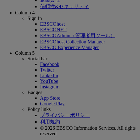
信頼性&セキュリティ
Column 4
Sign In
EBSCOhost
EBSCONET
EBSCOAdmin（管理者用ツール）
EBSCOhost Collection Manager
EBSCO Experience Manager
Column 5
Social bar
Facebook
Twitter
LinkedIn
YouTube
Instagram
Badges
App Store
Google Play
Policy links
プライバシーポリシー
利用規約
© 2026 EBSCO Information Services. All rights
reserved