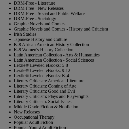
DRM-Free - Literature
DRM-Free - New Releases
DRM-Free - Social and Public Welfare
DRM-Free - Sociology
Graphic Novels and Comics
Graphic Novels and Comics - History and Criticism
Irish Studies
Japanese History and Culture
K-8 African American History Collection
K-8 Women's History Collection
Latin American Collection - Arts & Humanities
Latin American Collection - Social Sciences
Lexile® Leveled eBooks: 5-8
Lexile® Leveled eBooks: 9-12
Lexile® Leveled eBooks: K-4
Literary Criticism: American Literature
Literary Criticism: Coming of Age
Literary Criticism: Good and Evil
Literary Criticism: Plays and Playwrights
Literary Criticism: Social Issues
Middle Grade Fiction & Nonfiction
New Releases
Occupational Therapy
Popular Adult Fiction
Popular Young Adult Fiction