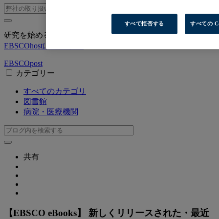
すべて拒否する
すべての C
研究を始めるための学術コンテンツをお探しですか？
EBSCOhostにログイン
EBSCO
post
カテゴリー
すべてのカテゴリ
図書館
病院・医療機関
共有
【EBSCO eBooks】 新しくリリースされた・最近