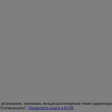
 актуальным, значимым, междисциплинарным темам здравоохране
 "Телемедицина".
Посмотреть книги в ECM
.