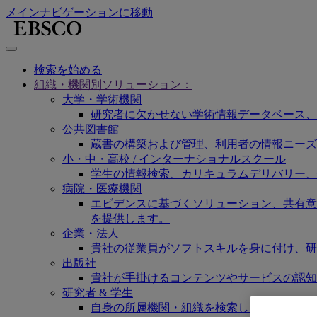
メインナビゲーションに移動
検索を始める
組織・機関別ソリューション：
大学・学術機関
研究者に欠かせない学術情報データベース、
公共図書館
蔵書の構築および管理、利用者の情報ニーズ
小・中・高校 / インターナショナルスクール
学生の情報検索、カリキュラムデリバリー、
病院・医療機関
エビデンスに基づくソリューション、共有意思決定
を提供します。
企業・法人
貴社の従業員がソフトスキルを身に付け、研
出版社
貴社が手掛けるコンテンツやサービスの認知
研究者 & 学生
自身の所属機関・組織を検索し、ご契約の弊