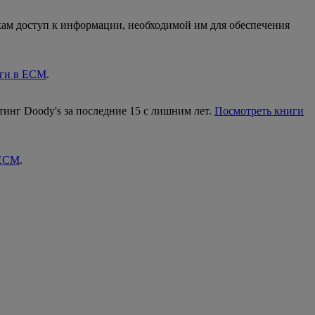
кам доступ к информации, необходимой им для обеспечения
иги в ECM
.
ейтинг Doody's за последние 15 с лишним лет.
Посмотреть книги
 ECM
.