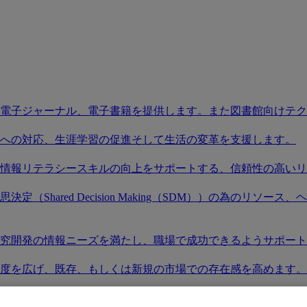
電子ジャーナル、電子書籍を提供します。また図書館向けテク
への対応、生涯学習の促進そして生活の変革を支援します。
情報リテラシースキルの向上をサポートする、信頼性の高いリ
（Shared Decision Making（SDM））の為のリ
究開発の情報ニーズを満たし、職場で成功できるようサポート
度を広げ、既存、もしくは新規の市場での存在感を高めます。
社製品にアクセスし検索を始めましょう。