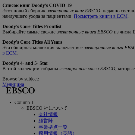
Список книг Doody's COVID-19
Этот новый сборник
электронных книг EBSCO
, недавно соста
наилучшего ухода за пациентами.
Посмотреть книги в ECM
.
Doody's Core Titles Frontlist
Выбирайте самые свежие
электронные книги EBSCO
из числа 
Doody's Core Titles All Years
Эта обширная коллекция включает все
электронные книги EBS
в ECM
.
Doody's 4- and 5- Star
В этой коллекции собраны
электронные книги EBSCO
, которые
Browse by subject:
Медицина
Column 1
EBSCO 社について
会社情報
経営陣
事業拠点一覧
採用情報（英語）