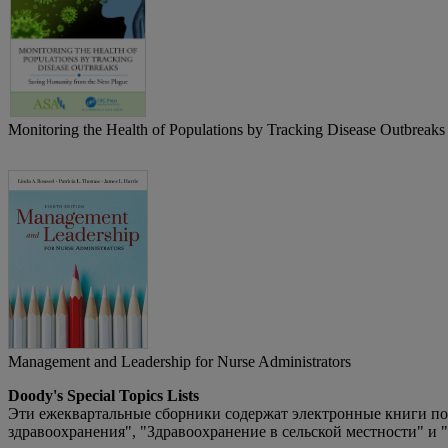
Monitoring the Health of Populations by Tracking Disease Outbreaks
Management and Leadership for Nurse Administrators
Doody's Special Topics Lists
Эти ежеквартальные сборники содержат электронные книги по
здравоохранения", "Здравоохранение в сельской местности" и