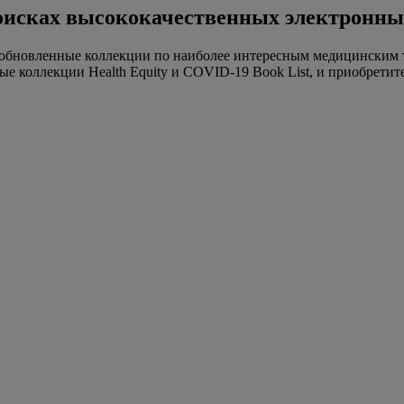
 поисках высококачественных электронны
 обновленные коллекции по наиболее интересным медицинским т
ые коллекции Health Equity и COVID-19 Book List, и приобрети