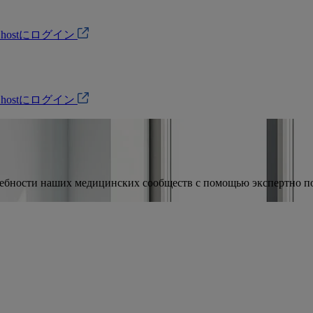
Ohostにログイン
Ohostにログイン
ности наших медицинских сообществ с помощью экспертно подо