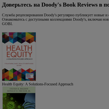
Доверьтесь на Doody's Book Reviews в
Служба рецензирования Doody's регулярно публикует новые и
Ознакомьтесь с доступными коллекциями Doody's, включая нов
GOBI.
Health Equity: A Solutions-Focused Approach