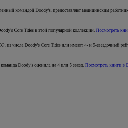
вленный командой Doody's, предоставляет медицинским работни
Doody's Core Titles в этой популярной коллекции.
Посмотреть кн
CO
, из числа Doody's Core Titles или имеют 4- и 5-звездочный р
 команда Doody's оценила на 4 или 5 звезд.
Посмотреть книги в