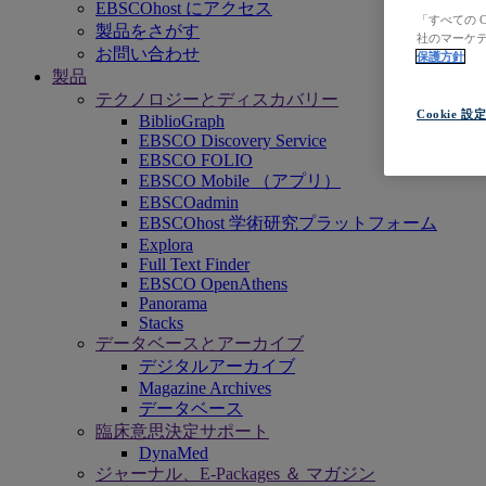
EBSCOhost にアクセス
「すべての 
製品をさがす
社のマーケテ
お問い合わせ
保護方針
製品
テクノロジーとディスカバリー
Cookie 設
BiblioGraph
EBSCO Discovery Service
EBSCO FOLIO
EBSCO Mobile （アプリ）
EBSCOadmin
EBSCOhost 学術研究プラットフォーム
Explora
Full Text Finder
EBSCO OpenAthens
Panorama
Stacks
データベースとアーカイブ
デジタルアーカイブ
Magazine Archives
データベース
臨床意思決定サポート
DynaMed
ジャーナル、E-Packages ＆ マガジン