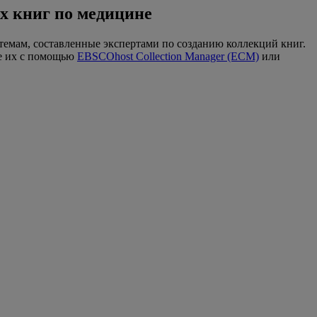
х книг по медицине
емам, составленные экспертами по созданию коллекций книг.
те их с помощью
EBSCOhost Collection Manager (ECM)
или