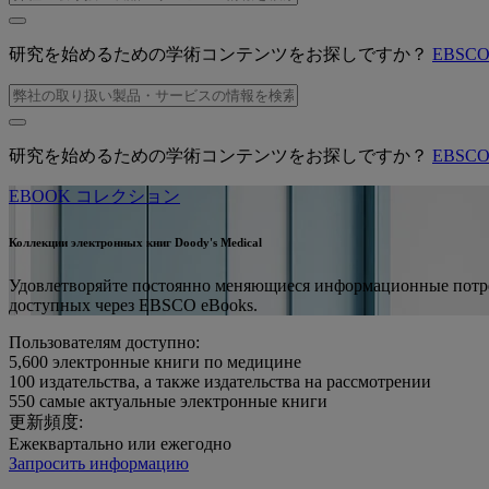
研究を始めるための学術コンテンツをお探しですか？
EBSC
研究を始めるための学術コンテンツをお探しですか？
EBSC
EBOOK コレクション
Коллекции электронных книг Doody's Medical
Удовлетворяйте постоянно меняющиеся информационные потреб
доступных через EBSCO eBooks.
Пользователям доступно:
5,600
электронные книги по медицине
100
издательства, а также издательства на рассмотрении
550
самые актуальные электронные книги
更新頻度:
Ежеквартально или ежегодно
Запросить информацию