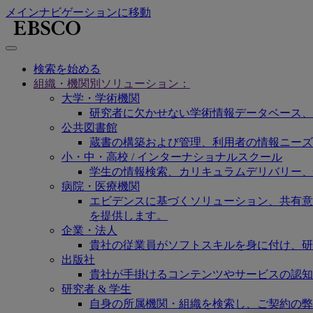
メインナビゲーションに移動
検索を始める
組織・機関別ソリューション：
大学・学術機関
研究者に欠かせない学術情報データベース、
公共図書館
蔵書の構築および管理、利用者の情報ニーズ
小・中・高校 / インターナショナルスクール
学生の情報検索、カリキュラムデリバリー、
病院・医療機関
エビデンスに基づくソリューション、共有意思決定
を提供します。
企業・法人
貴社の従業員がソフトスキルを身に付け、研
出版社
貴社が手掛けるコンテンツやサービスの認知
研究者 & 学生
自身の所属機関・組織を検索し、ご契約の弊