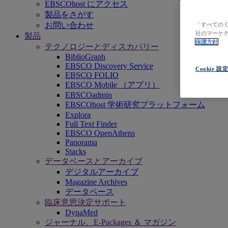
EBSCOhost にアクセス
製品をさがす
お問い合わせ
「すべての 
社のマーケテ
製品
保護方針
テクノロジーとディスカバリー
BiblioGraph
EBSCO Discovery Service
Cookie 設
EBSCO FOLIO
EBSCO Mobile （アプリ）
EBSCOadmin
EBSCOhost 学術研究プラットフォーム
Explora
Full Text Finder
EBSCO OpenAthens
Panorama
Stacks
データベースとアーカイブ
デジタルアーカイブ
Magazine Archives
データベース
臨床意思決定サポート
DynaMed
ジャーナル、E-Packages ＆ マガジン