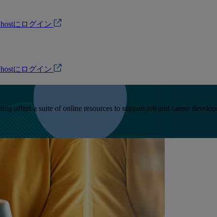
Ohostにログイン
Ohostにログイン
ffers a suite of online resources to support job and career developme