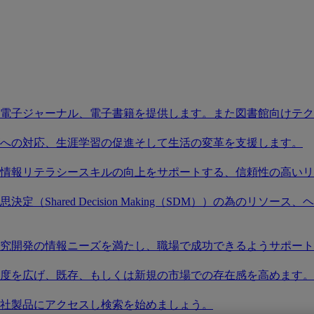
電子ジャーナル、電子書籍を提供します。また図書館向けテク
への対応、生涯学習の促進そして生活の変革を支援します。
情報リテラシースキルの向上をサポートする、信頼性の高いリ
（Shared Decision Making（SDM））の為のリ
究開発の情報ニーズを満たし、職場で成功できるようサポート
度を広げ、既存、もしくは新規の市場での存在感を高めます。
社製品にアクセスし検索を始めましょう。