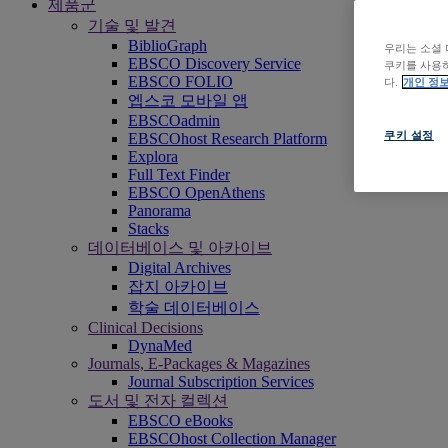
제품군
기술 및 발견
BiblioGraph
우리는 소셜 
EBSCO Discovery Service
쿠키를 사용하
EBSCO FOLIO
다.
개인 정보
엡스코 모바일 앱
EBSCOadmin
쿠키 설정
EBSCOhost Research Platform
Explora
Full Text Finder
EBSCO OpenAthens
Panorama
Stacks
데이터베이스 및 아카이브
Digital Archives
잡지 아카이브
학술 데이터베이스
Clinical Decisions
DynaMed
Journals, E-Packages & Magazines
Journal Subscription Services
도서 및 전자 컬렉션
EBSCO eBooks
EBSCOhost Collection Manager