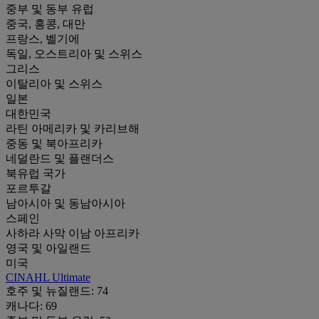
중부 및 동부 유럽
중국, 홍콩, 대만
프랑스, 벨기에
독일, 오스트리아 및 스위스
그리스
이탈리아 및 스위스
일본
대한민국
라틴 아메리카 및 카리브해
중동 및 북아프리카
네덜란드 및 플랜더스
북유럽 국가
포르투갈
남아시아 및 동남아시아
스페인
사하라 사막 이남 아프리카
영국 및 아일랜드
미국
CINAHL Ultimate
호주 및 뉴질랜드:
74
캐나다:
69