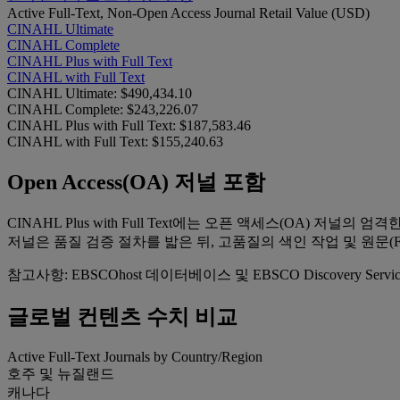
Active Full-Text, Non-Open Access Journal Retail Value (USD)
CINAHL Ultimate
CINAHL Complete
CINAHL Plus with Full Text
CINAHL with Full Text
CINAHL Ultimate:
$490,434.10
CINAHL Complete:
$243,226.07
CINAHL Plus with Full Text:
$187,583.46
CINAHL with Full Text:
$155,240.63
Open Access(OA) 저널 포함
CINAHL Plus with Full Text에는 오픈 액세스(OA) 저
저널은 품질 검증 절차를 밟은 뒤, 고품질의 색인 작업 및 원문(Fu
참고사항: EBSCOhost 데이터베이스 및 EBSCO Discovery Servic
글로벌 컨텐츠 수치 비교
Active Full-Text Journals by Country/Region
호주 및 뉴질랜드
캐나다