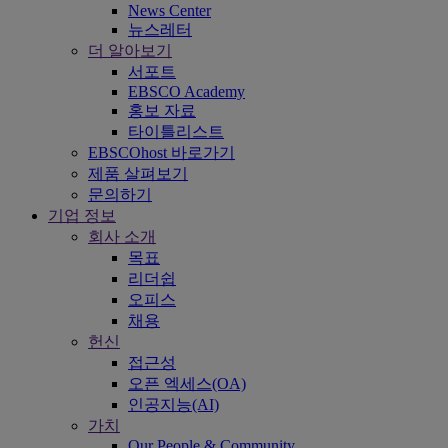
News Center
뉴스레터
더 알아보기
서포트
EBSCO Academy
홍보 자료
타이틀리스트
EBSCOhost 바로가기
제품 살펴보기
문의하기
기업 정보
회사 소개
목표
리더쉽
오피스
채용
헌신
접근성
오픈 엑세스(OA)
인공지능(AI)
가치
Our People & Community