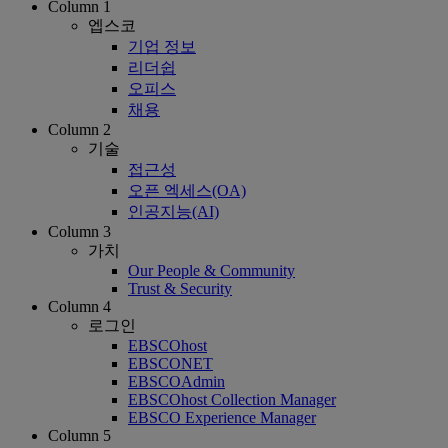
Column 1
엡스코
기업 정보
리더쉽
오피스
채용
Column 2
기술
접근성
오픈 엑세스(OA)
인공지능(AI)
Column 3
가치
Our People & Community
Trust & Security
Column 4
로그인
EBSCOhost
EBSCONET
EBSCOAdmin
EBSCOhost Collection Manager
EBSCO Experience Manager
Column 5