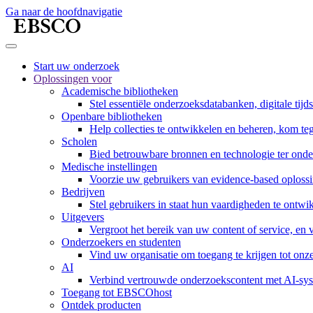
Ga naar de hoofdnavigatie
Start uw onderzoek
Oplossingen voor
Academische bibliotheken
Stel essentiële onderzoeksdatabanken, digitale tijd
Openbare bibliotheken
Help collecties te ontwikkelen en beheren, kom te
Scholen
Bied betrouwbare bronnen en technologie ter onde
Medische instellingen
Voorzie uw gebruikers van evidence-based oplossi
Bedrijven
Stel gebruikers in staat hun vaardigheden te ont
Uitgevers
Vergroot het bereik van uw content of service, en
Onderzoekers en studenten
Vind uw organisatie om toegang te krijgen tot onz
AI
Verbind vertrouwde onderzoekscontent met AI-sy
Toegang tot EBSCOhost
Ontdek producten