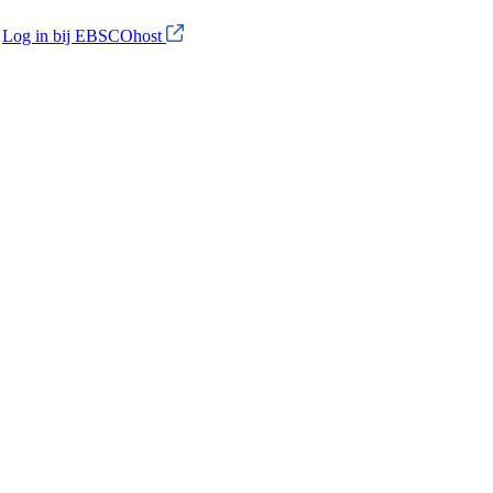
?
Log in bij EBSCOhost