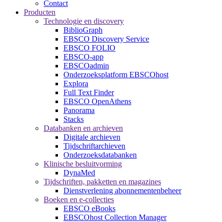
Contact
Producten
Technologie en discovery
BiblioGraph
EBSCO Discovery Service
EBSCO FOLIO
EBSCO-app
EBSCOadmin
Onderzoeksplatform EBSCOhost
Explora
Full Text Finder
EBSCO OpenAthens
Panorama
Stacks
Databanken en archieven
Digitale archieven
Tijdschriftarchieven
Onderzoeksdatabanken
Klinische besluitvorming
DynaMed
Tijdschriften, pakketten en magazines
Dienstverlening abonnementenbeheer
Boeken en e-collecties
EBSCO eBooks
EBSCOhost Collection Manager