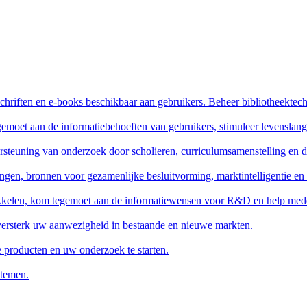
schriften en e-books beschikbaar aan gebruikers. Beheer bibliotheektech
gemoet aan de informatiebehoeften van gebruikers, stimuleer levenslang
rsteuning van onderzoek door scholieren, curriculumsamenstelling en 
ngen, bronnen voor gezamenlijke besluitvorming, marktintelligentie en
wikkelen, kom tegemoet aan de informatiewensen voor R&D en help mede
 versterk uw aanwezigheid in bestaande en nieuwe markten.
e producten en uw onderzoek te starten.
stemen.