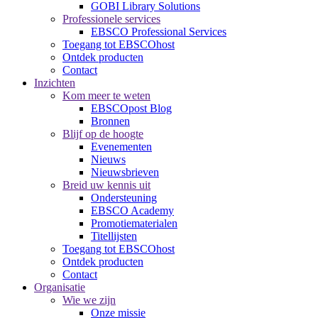
GOBI Library Solutions
Professionele services
EBSCO Professional Services
Toegang tot EBSCOhost
Ontdek producten
Contact
Inzichten
Kom meer te weten
EBSCOpost Blog
Bronnen
Blijf op de hoogte
Evenementen
Nieuws
Nieuwsbrieven
Breid uw kennis uit
Ondersteuning
EBSCO Academy
Promotiematerialen
Titellijsten
Toegang tot EBSCOhost
Ontdek producten
Contact
Organisatie
Wie we zijn
Onze missie