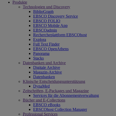
Produkte
Technologien und Discovery
BiblioGraph
EBSCO Discovery Service
EBSCO FOLIO
EBSCO Mobile App
EBSCOadmin
Rechercheplattform EBSCOhost
Explora
Full Text Finder
EBSCO OpenAthens
Panorama
Stacks
Datenbanken und Archive
Digitale Archive
Magazin-Archive
Datenbanken
Klinische Entscheidungsunterstützung
DynaMed
Zeitschriften, E-Packages und Magazine
Services für die Abonnementverwaltung
Bücher und E-Collections
EBSCO eBooks
EBSCOhost Collection Manager
Professional Services