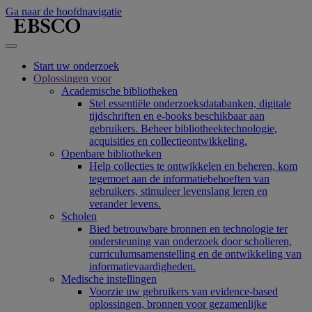
Ga naar de hoofdnavigatie
Start uw onderzoek
Oplossingen voor
Academische bibliotheken
Stel essentiële onderzoeksdatabanken, digitale
tijdschriften en e-books beschikbaar aan
gebruikers. Beheer bibliotheektechnologie,
acquisities en collectieontwikkeling.
Openbare bibliotheken
Help collecties te ontwikkelen en beheren, kom
tegemoet aan de informatiebehoeften van
gebruikers, stimuleer levenslang leren en
verander levens.
Scholen
Bied betrouwbare bronnen en technologie ter
ondersteuning van onderzoek door scholieren,
curriculumsamenstelling en de ontwikkeling van
informatievaardigheden.
Medische instellingen
Voorzie uw gebruikers van evidence-based
oplossingen, bronnen voor gezamenlijke