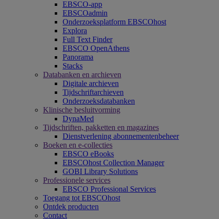
EBSCO-app
EBSCOadmin
Onderzoeksplatform EBSCOhost
Explora
Full Text Finder
EBSCO OpenAthens
Panorama
Stacks
Databanken en archieven
Digitale archieven
Tijdschriftarchieven
Onderzoeksdatabanken
Klinische besluitvorming
DynaMed
Tijdschriften, pakketten en magazines
Dienstverlening abonnementenbeheer
Boeken en e-collecties
EBSCO eBooks
EBSCOhost Collection Manager
GOBI Library Solutions
Professionele services
EBSCO Professional Services
Toegang tot EBSCOhost
Ontdek producten
Contact