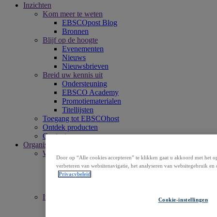
Inzichten
Kom meer te weten
EBSCOpost Blog
Bronnen
Blijf op de hoogte
Evenementen
Nieuws
Nieuwsbrieven
Breid uw kennis uit
Ondersteuning
EBSCO Academy
Promotiematerialen
Titellijsten
Toegang tot EBSCOhost
Ontdek producten
Contact
Organisatie
Wie we zijn
Door op “Alle cookies accepteren” te klikken gaat u akkoord met het o
Onze missie
verbeteren van websitenavigatie, het analyseren van websitegebruik en 
Bestuur
Privacybeleid
Kantoren
Loopbaan
Inzet
Cookie-instellingen
Toegankelijkheid
Open Access