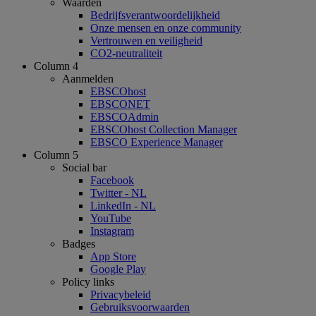
Waarden
Bedrijfsverantwoordelijkheid
Onze mensen en onze community
Vertrouwen en veiligheid
CO2-neutraliteit
Column 4
Aanmelden
EBSCOhost
EBSCONET
EBSCOAdmin
EBSCOhost Collection Manager
EBSCO Experience Manager
Column 5
Social bar
Facebook
Twitter - NL
LinkedIn - NL
YouTube
Instagram
Badges
App Store
Google Play
Policy links
Privacybeleid
Gebruiksvoorwaarden