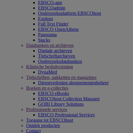
EBSCO-app
EBSCOadmin
Onderzoeksplatform EBSCOhost
Explora
Full Text Finder
EBSCO OpenAthens
Panorama
Stacks
Databanken en archieven
Digitale archieven
Tijdschriftarchieven
Onderzoeksdatabanken
Klinische besluitvorming
DynaMed
Tijdschriften, pakketten en magazines
Dienstverlening abonnementenbeheer
Boeken en e-collecties
EBSCO eBooks
EBSCOhost Collection Manager
GOBI Library Solutions
Professionele services
EBSCO Professional Services
Toegang tot EBSCOhost
Ontdek producten
Contact