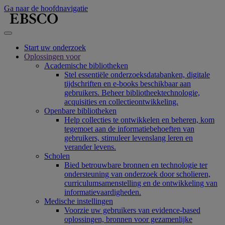
Ga naar de hoofdnavigatie
Start uw onderzoek
Oplossingen voor
Academische bibliotheken
Stel essentiële onderzoeksdatabanken, digitale
tijdschriften en e-books beschikbaar aan
gebruikers. Beheer bibliotheektechnologie,
acquisities en collectieontwikkeling.
Openbare bibliotheken
Help collecties te ontwikkelen en beheren, kom
tegemoet aan de informatiebehoeften van
gebruikers, stimuleer levenslang leren en
verander levens.
Scholen
Bied betrouwbare bronnen en technologie ter
ondersteuning van onderzoek door scholieren,
curriculumsamenstelling en de ontwikkeling van
informatievaardigheden.
Medische instellingen
Voorzie uw gebruikers van evidence-based
oplossingen, bronnen voor gezamenlijke