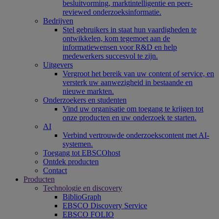
besluitvorming, marktintelligentie en peer-
reviewed onderzoeksinformatie.
Bedrijven
Stel gebruikers in staat hun vaardigheden te
ontwikkelen, kom tegemoet aan de
informatiewensen voor R&D en help
medewerkers succesvol te zijn.
Uitgevers
Vergroot het bereik van uw content of service, en
versterk uw aanwezigheid in bestaande en
nieuwe markten.
Onderzoekers en studenten
Vind uw organisatie om toegang te krijgen tot
onze producten en uw onderzoek te starten.
AI
Verbind vertrouwde onderzoekscontent met AI-
systemen.
Toegang tot EBSCOhost
Ontdek producten
Contact
Producten
Technologie en discovery
BiblioGraph
EBSCO Discovery Service
EBSCO FOLIO