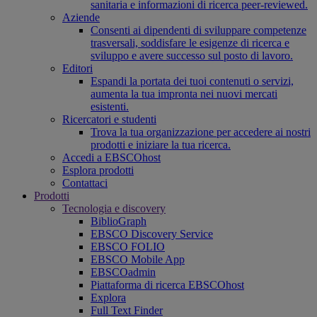
sanitaria e informazioni di ricerca peer-reviewed.
Aziende
Consenti ai dipendenti di sviluppare competenze
trasversali, soddisfare le esigenze di ricerca e
sviluppo e avere successo sul posto di lavoro.
Editori
Espandi la portata dei tuoi contenuti o servizi,
aumenta la tua impronta nei nuovi mercati
esistenti.
Ricercatori e studenti
Trova la tua organizzazione per accedere ai nostri
prodotti e iniziare la tua ricerca.
Accedi a EBSCOhost
Esplora prodotti
Contattaci
Prodotti
Tecnologia e discovery
BiblioGraph
EBSCO Discovery Service
EBSCO FOLIO
EBSCO Mobile App
EBSCOadmin
Piattaforma di ricerca EBSCOhost
Explora
Full Text Finder