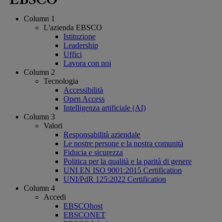
Column 1
L'azienda EBSCO
Istituzione
Leadership
Uffici
Lavora con noi
Column 2
Tecnologia
Accessibilità
Open Access
Intelligenza artificiale (AI)
Column 3
Valori
Responsabilità aziendale
Le nostre persone e la nostra comunità
Fiducia e sicurezza
Politica per la qualità e la parità di genere
UNI EN ISO 9001:2015 Certification
UNI/PdR 125:2022 Certification
Column 4
Accedi
EBSCOhost
EBSCONET