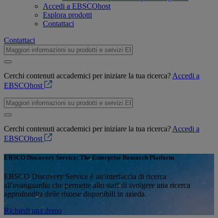
Accedi a EBSCOhost
Esplora prodotti
Contattaci
Contattaci
Cerchi contenuti accademici per iniziare la tua ricerca?
Accedi a
EBSCOhost
Cerchi contenuti accademici per iniziare la tua ricerca?
Accedi a
EBSCOhost
EBSCO Discovery Service: The Enterprise Research Platform
EBSCO Discovery Service è un'interfaccia di ricerca
all'avanguardia che permette allo staff di svolgere una ricerca
approfondita delle risorse disponibili in azieda.
Richiedi una demo