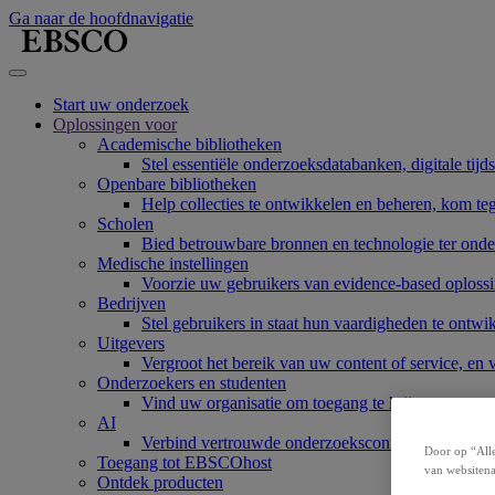
Ga naar de hoofdnavigatie
Start uw onderzoek
Oplossingen voor
Academische bibliotheken
Stel essentiële onderzoeksdatabanken, digitale tijd
Openbare bibliotheken
Help collecties te ontwikkelen en beheren, kom te
Scholen
Bied betrouwbare bronnen en technologie ter onde
Medische instellingen
Voorzie uw gebruikers van evidence-based oplossi
Bedrijven
Stel gebruikers in staat hun vaardigheden te ont
Uitgevers
Vergroot het bereik van uw content of service, en
Onderzoekers en studenten
Vind uw organisatie om toegang te krijgen tot onz
AI
Verbind vertrouwde onderzoekscontent met AI-sy
Door op “Alle
Toegang tot EBSCOhost
van websitena
Ontdek producten