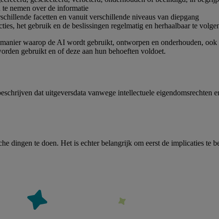
 te nemen over de informatie
rschillende facetten en vanuit verschillende niveaus van diepgang
es, het gebruik en de beslissingen regelmatig en herhaalbaar te volgen, t
 manier waarop de AI wordt gebruikt, ontworpen en onderhouden, ook t
worden gebruikt en of deze aan hun behoeften voldoet.
hrijven dat uitgeversdata vanwege intellectuele eigendomsrechten e
 dingen te doen. Het is echter belangrijk om eerst de implicaties te be