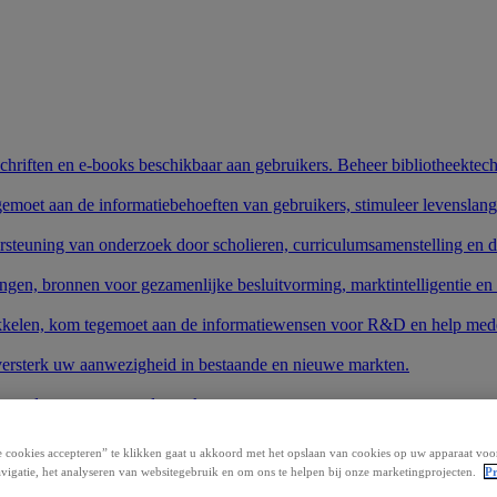
schriften en e-books beschikbaar aan gebruikers. Beheer bibliotheektech
gemoet aan de informatiebehoeften van gebruikers, stimuleer levenslang
rsteuning van onderzoek door scholieren, curriculumsamenstelling en 
ngen, bronnen voor gezamenlijke besluitvorming, marktintelligentie en
wikkelen, kom tegemoet aan de informatiewensen voor R&D en help mede
 versterk uw aanwezigheid in bestaande en nieuwe markten.
e producten en uw onderzoek te starten.
stemen.
 cookies accepteren” te klikken gaat u akkoord met het opslaan van cookies op uw apparaat voo
vigatie, het analyseren van websitegebruik en om ons te helpen bij onze marketingprojecten.
Pr