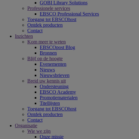
GOBI Library Solutions
Professionele services
EBSCO Professional Services
Toegang tot EBSCOhost
Ontdek producten
Contact
Inzichten
Kom meer te weten
EBSCOpost Blog
Bronnen
Blijf op de hoogte
Evenementen
Nieuws
Nieuwsbrieven
Breid uw kennis uit
Ondersteuning
EBSCO Academy
Promotiematerialen
Titellijsten
Toegang tot EBSCOhost
Ontdek producten
Contact
Organisatie
Wie we zijn
Onze missie