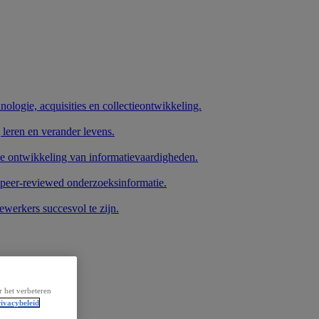
nologie, acquisities en collectieontwikkeling.
 leren en verander levens.
de ontwikkeling van informatievaardigheden.
 peer-reviewed onderzoeksinformatie.
werkers succesvol te zijn.
r het verbeteren
ivacybeleid