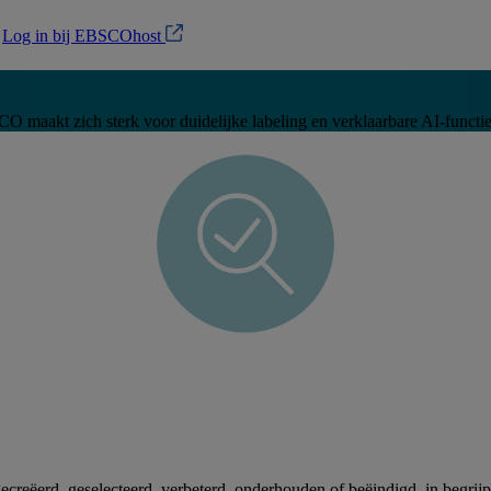
?
Log in bij EBSCOhost
 maakt zich sterk voor duidelijke labeling en verklaarbare AI-functie
gecreëerd, geselecteerd, verbeterd, onderhouden of beëindigd, in begri