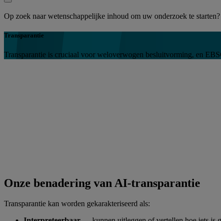
Op zoek naar wetenschappelijke inhoud om uw onderzoek te starten
Transparantie
Transparantie is cruciaal voor weloverwogen besluitvorming, en EBSCO
Onze benadering van AI-transparantie
Transparantie kan worden gekarakteriseerd als:
Interpreteerbaar
— kunnen uitleggen of vertellen hoe iets is 