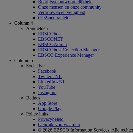
Bedrijfsverantwoordelijkheid
Onze mensen en onze community
Vertrouwen en veiligheid
CO2-neutraliteit
Column 4
Aanmelden
EBSCOhost
EBSCONET
EBSCOAdmin
EBSCOhost Collection Manager
EBSCO Experience Manager
Column 5
Social bar
Facebook
Twitter - NL
LinkedIn - NL
YouTube
Instagram
Badges
App Store
Google Play
Policy links
Privacybeleid
Gebruiksvoorwaarden
© 2026 EBSCO Information Services. Alle rechte