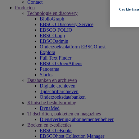
Contact
Producten
Cookie-inst
Technologie en discovery
BiblioGraph
EBSCO Discovery Service
EBSCO FOLIO
EBSCO-app
EBSCOadmin
Onderzoeksplatform EBSCOhost
Explora
Full Text Finder
EBSCO OpenAthens
Panorama
Stacks
Databanken en archieven
Digitale archieven
Tijdschriftarchieven
Onderzoeksdatabanken
Klinische besluitvorming
DynaMed
Tijdschriften, pakketten en magazines
Dienstverlening abonnementenbeheer
Boeken en e-collecties
EBSCO eBooks
EBSCOhost Collection Manager