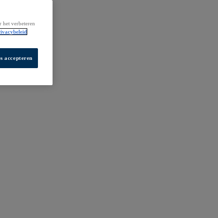
r het verbeteren
ivacybeleid
es accepteren