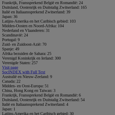
Frankrijk, Franssprekend België en Romandië:
24
Duitsland, Oostenrijk en Duitstalig Zwitserland:
165
Italië en Italiaanssprekend Zwitserland:
39
Japan:
36
Latijns-Amerika en het Caribisch gebied:
103
Midden-Oosten en Noord-Afrika:
104
Nederland en Vlaanderen:
31
Scandinavië:
24
Portugal:
9
Zuid- en Zuidoost-Azië:
70
Spanje:
49
Afrika bezuiden de Sahara:
25
Verenigd Koninkrijk en Ierland:
300
Verenigde Staten:
257
Visit page
SocINDEX with Full Text
Australië en Nieuw-Zeeland:
9
Canada:
22
Midden- en Oost-Europa:
51
China, Hong Kong en Taiwan:
3
Frankrijk, Franssprekend België en Romandië:
6
Duitsland, Oostenrijk en Duitstalig Zwitserland:
54
Italië en Italiaanssprekend Zwitserland:
4
Japan:
1
Latijns-Amerika en het Caribisch gebied:
30