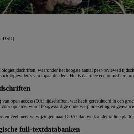
en:
417
(in USD)
ciologietijdschriften, waaronder het hoogste aantal peer-reviewed tijd
ociologievideo's van topaanbieders. Het is daarmee een onmisbare bron 
dschriften
g
van open access (OA) tijdschriften, wat heeft geresulteerd in een groe
erd voor opname, wordt hoogwaardige onderwerpindexering en geavanceer
n veel meer verwijzingen naar DOAJ dan welk ander online platfo
ogische full-textdatabanken