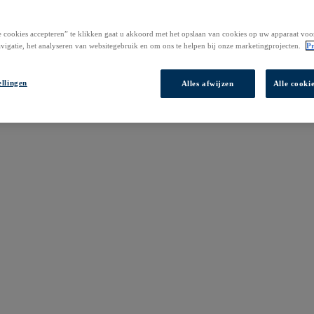
 cookies accepteren” te klikken gaat u akkoord met het opslaan van cookies op uw apparaat voo
vigatie, het analyseren van websitegebruik en om ons te helpen bij onze marketingprojecten.
Pr
ellingen
Alles afwijzen
Alle cooki