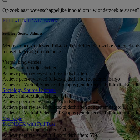
Op zoek naar wetenschappelijke inhoud om uw onderzoek te starten
FULL-TEXTDATABANK
Sociology Source Ultimate
Met meer peer-reviewed full-text tijdschriften dan welke andere dat
menselijk gedrag en interactie.
Vergelijking versies
Actieve full-texttijdschriften
Actieve peer-reviewed full-texttijdschriften
Actieve peer-reviewed full-texttijdschriften zonder embargo
Actieve in Web of Science of Scopus geïndexeerde full-texttijdschrift
Sociology Source Ultimate
Actieve full-texttijdschriften:
1.474
Actieve peer-reviewed full-texttijdschriften:
1.445
Actieve peer-reviewed full-texttijdschriften zonder embargo:
1.061
Actieve in Web of Science of Scopus geïndexeerde full-texttijdschrift
Visit page
SocINDEX with Full Text
Actieve full-texttijdschriften:
570
Actieve peer-reviewed full-texttijdschriften:
559