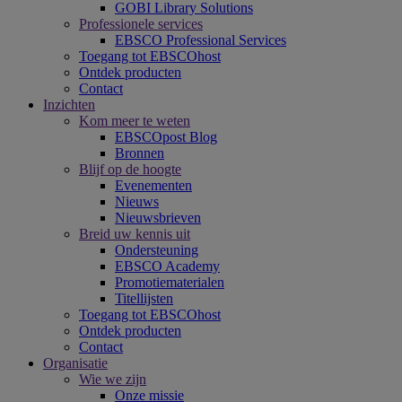
GOBI Library Solutions
Professionele services
EBSCO Professional Services
Toegang tot EBSCOhost
Ontdek producten
Contact
Inzichten
Kom meer te weten
EBSCOpost Blog
Bronnen
Blijf op de hoogte
Evenementen
Nieuws
Nieuwsbrieven
Breid uw kennis uit
Ondersteuning
EBSCO Academy
Promotiematerialen
Titellijsten
Toegang tot EBSCOhost
Ontdek producten
Contact
Organisatie
Wie we zijn
Onze missie