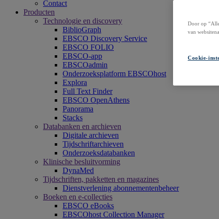
Contact
Producten
Technologie en discovery
Door op “Alle
BiblioGraph
van websitena
EBSCO Discovery Service
EBSCO FOLIO
EBSCO-app
Cookie-inst
EBSCOadmin
Onderzoeksplatform EBSCOhost
Explora
Full Text Finder
EBSCO OpenAthens
Panorama
Stacks
Databanken en archieven
Digitale archieven
Tijdschriftarchieven
Onderzoeksdatabanken
Klinische besluitvorming
DynaMed
Tijdschriften, pakketten en magazines
Dienstverlening abonnementenbeheer
Boeken en e-collecties
EBSCO eBooks
EBSCOhost Collection Manager