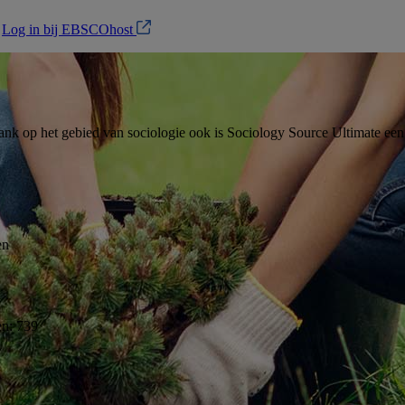
?
Log in bij EBSCOhost
abank op het gebied van sociologie ook is Sociology Source Ultimate e
en
en:
739