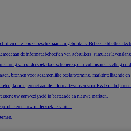
schriften en e-books beschikbaar aan gebruikers. Beheer bibliotheektech
gemoet aan de informatiebehoeften van gebruikers, stimuleer levenslang
rsteuning van onderzoek door scholieren, curriculumsamenstelling en 
ngen, bronnen voor gezamenlijke besluitvorming, marktintelligentie en
wikkelen, kom tegemoet aan de informatiewensen voor R&D en help mede
 versterk uw aanwezigheid in bestaande en nieuwe markten.
e producten en uw onderzoek te starten.
stemen.