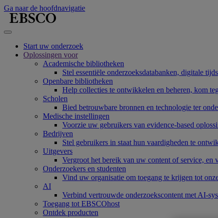
Ga naar de hoofdnavigatie
Start uw onderzoek
Oplossingen voor
Academische bibliotheken
Stel essentiële onderzoeksdatabanken, digitale tijd
Openbare bibliotheken
Help collecties te ontwikkelen en beheren, kom te
Scholen
Bied betrouwbare bronnen en technologie ter onde
Medische instellingen
Voorzie uw gebruikers van evidence-based oplossi
Bedrijven
Stel gebruikers in staat hun vaardigheden te ont
Uitgevers
Vergroot het bereik van uw content of service, en
Onderzoekers en studenten
Vind uw organisatie om toegang te krijgen tot onz
AI
Verbind vertrouwde onderzoekscontent met AI-sy
Toegang tot EBSCOhost
Ontdek producten