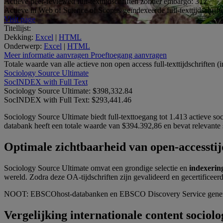
Actieve peer-reviewed full-texttijdschriften zonder embargo:
312
Actieve in Web of Science of Scopus geïndexeerde full-texttijdschrift
Visit page
Titellijst:
Dekking:
Excel
|
HTML
Onderwerp:
Excel
|
HTML
Meer informatie aanvragen
Proeftoegang aanvragen
Totale waarde van alle actieve non open access ​full-texttijdschriften 
Sociology Source Ultimate
SocINDEX with Full Text
Sociology Source Ultimate:
$398,332.84
SocINDEX with Full Text:
$293,441.46
Sociology Source Ultimate biedt full-texttoegang tot 1.413 actieve so
databank heeft een totale waarde van $394.392,86 en bevat relevante s
Optimale zichtbaarheid van open-accesstij
Sociology Source Ultimate omvat een grondige selectie en
indexerin
wereld. Zodra deze OA-tijdschriften zijn gevalideerd en gecertifice
NOOT: EBSCOhost-databanken en EBSCO Discovery Service generere
Vergelijking internationale content sociol