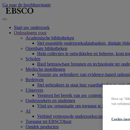
Ga naar de hoofdnavigatie
Start uw onderzoek
Oplossingen voor
Academische bibliotheken
Stel essentiële onderzoeksdatabanken, digitale tijd
Openbare bibliotheken
Help collecties te ontwikkelen en beheren, kom te
Scholen
Bied betrouwbare bronnen en technologie ter onde
Medische instellingen
Voorzie uw gebruikers van evidence-based oplossi
Bedrijven
Stel gebruikers in staat hun vaardigheden te ont
Uitgevers
Vergroot het bereik van uw content of service, en
Door op “Alle
Onderzoekers en studenten
van websitena
Vind uw organisatie om toegang te krijgen tot onz
AI
Verbind vertrouwde onderzoekscontent met AI-sy
Cookie-inst
Toegang tot EBSCOhost
Ontdek producten