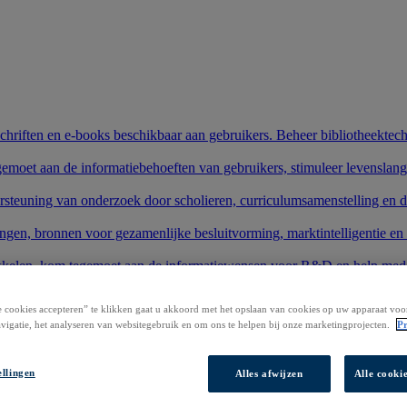
schriften en e-books beschikbaar aan gebruikers. Beheer bibliotheektech
gemoet aan de informatiebehoeften van gebruikers, stimuleer levenslang
rsteuning van onderzoek door scholieren, curriculumsamenstelling en 
ngen, bronnen voor gezamenlijke besluitvorming, marktintelligentie en
wikkelen, kom tegemoet aan de informatiewensen voor R&D en help mede
 versterk uw aanwezigheid in bestaande en nieuwe markten.
 cookies accepteren” te klikken gaat u akkoord met het opslaan van cookies op uw apparaat voo
vigatie, het analyseren van websitegebruik en om ons te helpen bij onze marketingprojecten.
Pr
e producten en uw onderzoek te starten.
stemen.
ellingen
Alles afwijzen
Alle cooki