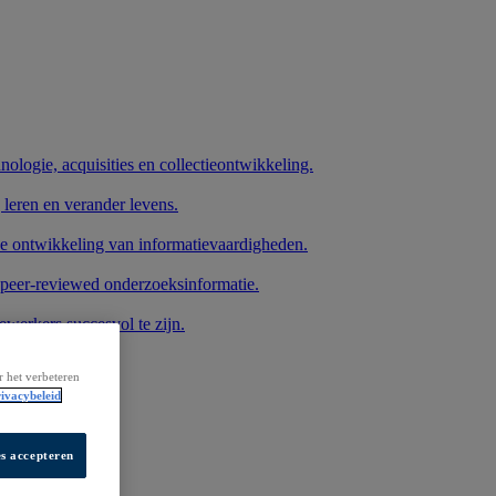
nologie, acquisities en collectieontwikkeling.
 leren en verander levens.
de ontwikkeling van informatievaardigheden.
 peer-reviewed onderzoeksinformatie.
werkers succesvol te zijn.
r het verbeteren
ivacybeleid
es accepteren