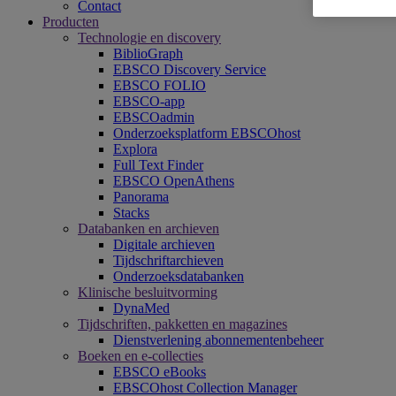
Contact
Producten
Technologie en discovery
BiblioGraph
EBSCO Discovery Service
EBSCO FOLIO
EBSCO-app
EBSCOadmin
Onderzoeksplatform EBSCOhost
Explora
Full Text Finder
EBSCO OpenAthens
Panorama
Stacks
Databanken en archieven
Digitale archieven
Tijdschriftarchieven
Onderzoeksdatabanken
Klinische besluitvorming
DynaMed
Tijdschriften, pakketten en magazines
Dienstverlening abonnementenbeheer
Boeken en e-collecties
EBSCO eBooks
EBSCOhost Collection Manager