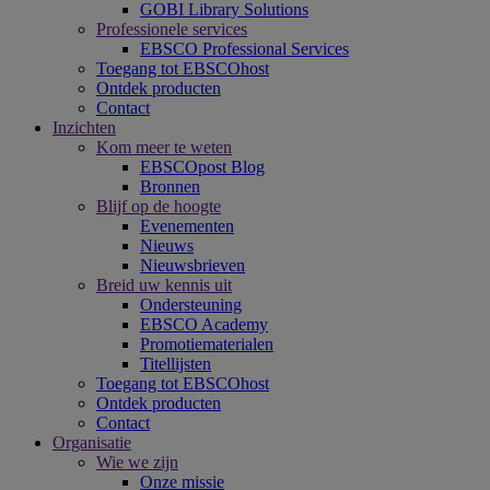
GOBI Library Solutions
Professionele services
EBSCO Professional Services
Toegang tot EBSCOhost
Ontdek producten
Contact
Inzichten
Kom meer te weten
EBSCOpost Blog
Bronnen
Blijf op de hoogte
Evenementen
Nieuws
Nieuwsbrieven
Breid uw kennis uit
Ondersteuning
EBSCO Academy
Promotiematerialen
Titellijsten
Toegang tot EBSCOhost
Ontdek producten
Contact
Organisatie
Wie we zijn
Onze missie