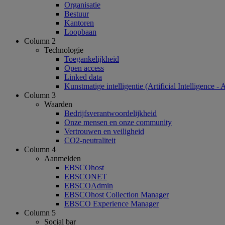
Organisatie
Bestuur
Kantoren
Loopbaan
Column 2
Technologie
Toegankelijkheid
Open access
Linked data
Kunstmatige intelligentie (Artificial Intelligence - 
Column 3
Waarden
Bedrijfsverantwoordelijkheid
Onze mensen en onze community
Vertrouwen en veiligheid
CO2-neutraliteit
Column 4
Aanmelden
EBSCOhost
EBSCONET
EBSCOAdmin
EBSCOhost Collection Manager
EBSCO Experience Manager
Column 5
Social bar