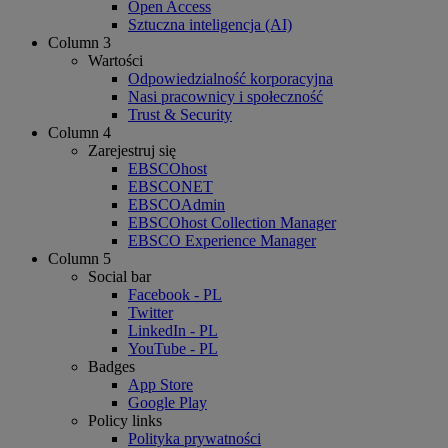
Open Access
Sztuczna inteligencja (AI)
Column 3
Wartości
Odpowiedzialność korporacyjna
Nasi pracownicy i społeczność
Trust & Security
Column 4
Zarejestruj się
EBSCOhost
EBSCONET
EBSCOAdmin
EBSCOhost Collection Manager
EBSCO Experience Manager
Column 5
Social bar
Facebook - PL
Twitter
LinkedIn - PL
YouTube - PL
Badges
App Store
Google Play
Policy links
Polityka prywatności