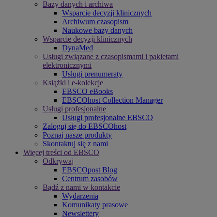
Bazy danych i archiwa
Wsparcie decyzji klinicznych
Archiwum czasopism
Naukowe bazy danych
Wsparcie decyzji klinicznych
DynaMed
Usługi związane z czasopismami i pakietami
elektronicznymi
Usługi prenumeraty
Książki i e-kolekcje
EBSCO eBooks
EBSCOhost Collection Manager
Usługi profesjonalne
Usługi profesjonalne EBSCO
Zaloguj się do EBSCOhost
Poznaj nasze produkty
Skontaktuj się z nami
Więcej treści od EBSCO
Odkrywaj
EBSCOpost Blog
Centrum zasobów
Bądź z nami w kontakcie
Wydarzenia
Komunikaty prasowe
Newslettery