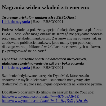
Nagrania wideo szkoleń z trenerem:
Tworzenie artykułów naukowych z EBSCOhost
Link do nagrania
| Hasło: EBSCO2021!
Podczas szkolenia pokażemy opcje i funkcje dostępne na platformie
EBSCOhost, które mogą okazać się szczególnie przydatne podczas
pracy nad artykułem naukowym. Zastanowimy się również, jak są
zbudowane publikacje naukowe, jakie mamy typu publikacji,
dlaczego warto publikować w źródłach recenzowanych naukowo,
jak przygotować się do badań.
DynaMed: narzędzie oparte na dowodach medycznych,
ułatwiające podejmowanie decyzji przy boku pacjenta
Link do nagrania
| Hasło: EBSCO2021!
Szkolenie dedykowane narzędziu DynaMed, które zostało
stworzone z myślą o lekarzach i studentach medycyny, aby
dostarczyć im szybko i intuicyjnie odpowiedzi na kliniczne pytania.
Dodatkowo odsyłamy do filmów na naszym kanale YouTube:
https://www.youtube.com/watch?v=y67NoaA6v1E
https://www.youtube.com/watch?v=I_19zgKsXgA&t=6s