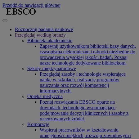
Przejdź do nawigacji głównej
Rozpocznij badania naukowe
Przeglądaj według branży
Biblioteki akademickie
Zapewnij użytkownikom biblioteki bazy danych,
czasopisma elektroniczne i e-booki niezbędne do
prowadzenia wysokiej jakości badań. Poznaj
nasze technologie dedykowane bibliotekom.
Szkoły międzynarodowe
Przeglądaj zasoby i technologie wspierające
naukę w szkołach, realizację programów
nauczania oraz rozwój kompetencji
informacyjnych.
Opieka medyczna
Poznaj rozwiązania EBSCO oparte na
dowodach, technologie wspomagające
podejmowanie decyzji klinicznych i zasoby z
recenzowanych źródeł.
Korporacje
Wspieraj pracowników w kształtowaniu
umiejętności miękkich, rozwoju zawodowym i