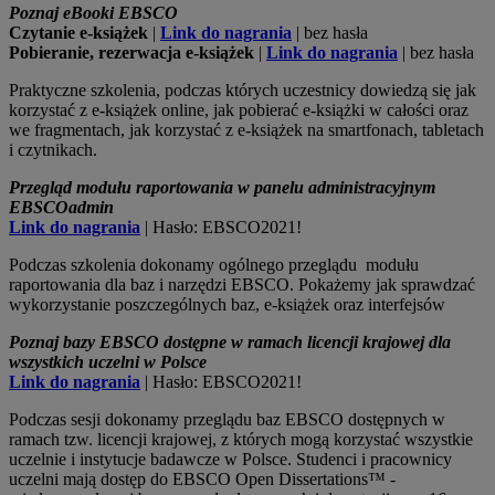
Poznaj eBooki EBSCO
Czytanie e-książek
|
Link do nagrania
| bez hasła
Pobieranie, rezerwacja e-książek
|
Link do nagrania
| bez hasła
Praktyczne szkolenia, podczas których uczestnicy dowiedzą się jak
korzystać z e-książek online, jak pobierać e-książki w całości oraz
we fragmentach, jak korzystać z e-książek na smartfonach, tabletach
i czytnikach.
Przegląd modułu raportowania w panelu administracyjnym
EBSCOadmin
Link do nagrania
| Hasło: EBSCO2021!
Podczas szkolenia dokonamy ogólnego przeglądu modułu
raportowania dla baz i narzędzi EBSCO. Pokażemy jak sprawdzać
wykorzystanie poszczególnych baz, e-książek oraz interfejsów
Poznaj bazy EBSCO dostępne w ramach licencji krajowej dla
wszystkich uczelni w Polsce
Link do nagrania
| Hasło: EBSCO2021!
Podczas sesji dokonamy przeglądu baz EBSCO dostępnych w
ramach tzw. licencji krajowej, z których mogą korzystać wszystkie
uczelnie i instytucje badawcze w Polsce. Studenci i pracownicy
uczelni mają dostęp do EBSCO Open Dissertations™ -