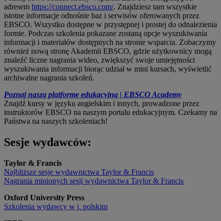
adresem
https://connect.ebsco.com/
. Znajdziesz tam wszystkie
istotne informacje odnośnie baz i serwisów oferowanych przez
EBSCO. Wszystko dostępne w przystępnej i prostej do odnalezienia
formie. Podczas szkolenia pokazane zostaną opcje wyszukiwania
informacji i materiałów dostępnych na stronie wsparcia. Zobaczymy
również nową stronę Akademii EBSCO, gdzie użytkownicy mogą
znaleźć liczne nagrania wideo, zwiększyć swoje umiejętności
wyszukiwania informacji biorąc udział w mini kursach, wyświetlić
archiwalne nagrania szkoleń.
Poznaj naszą platformę edukacyjną | EBSCO Academy
Znajdź kursy w języku angielskim i innych, prowadzone przez
instruktorów EBSCO na naszym portalu edukacyjnym. Czekamy na
Państwa na naszych szkoleniach!
Sesje wydawców:
Taylor & Francis
Najbliższe sesje wydawnictwa Taylor & Francis
Nagrania minionych sesji wydawnictwa Taylor & Francis
Oxford University Press
Szkolenia wydawcy w j. polskim