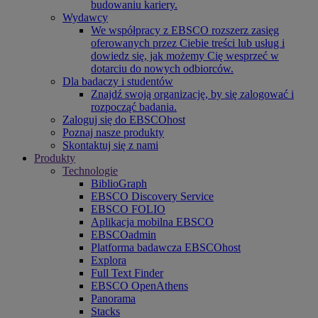
budowaniu kariery.
Wydawcy
We współpracy z EBSCO rozszerz zasięg
oferowanych przez Ciebie treści lub usług i
dowiedz się, jak możemy Cię wesprzeć w
dotarciu do nowych odbiorców.
Dla badaczy i studentów
Znajdź swoją organizację, by się zalogować i
rozpocząć badania.
Zaloguj się do EBSCOhost
Poznaj nasze produkty
Skontaktuj się z nami
Produkty
Technologie
BiblioGraph
EBSCO Discovery Service
EBSCO FOLIO
Aplikacja mobilna EBSCO
EBSCOadmin
Platforma badawcza EBSCOhost
Explora
Full Text Finder
EBSCO OpenAthens
Panorama
Stacks