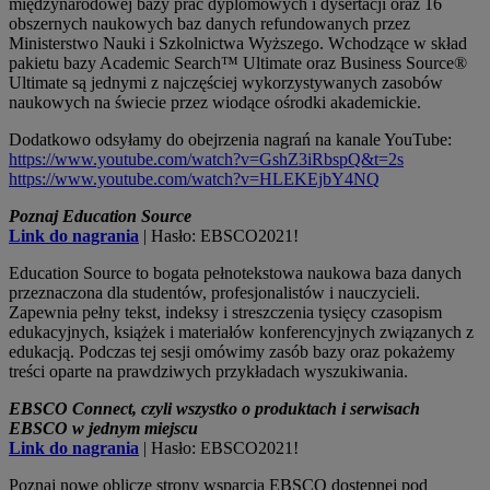
międzynarodowej bazy prac dyplomowych i dysertacji oraz 16
obszernych naukowych baz danych refundowanych przez
Ministerstwo Nauki i Szkolnictwa Wyższego. Wchodzące w skład
pakietu bazy Academic Search™ Ultimate oraz Business Source®
Ultimate są jednymi z najczęściej wykorzystywanych zasobów
naukowych na świecie przez wiodące ośrodki akademickie.
Dodatkowo odsyłamy do obejrzenia nagrań na kanale YouTube:
https://www.youtube.com/watch?v=GshZ3iRbspQ&t=2s
https://www.youtube.com/watch?v=HLEKEjbY4NQ
Poznaj Education Source
Link do nagrania
| Hasło: EBSCO2021!
Education Source to bogata pełnotekstowa naukowa baza danych
przeznaczona dla studentów, profesjonalistów i nauczycieli.
Zapewnia pełny tekst, indeksy i streszczenia tysięcy czasopism
edukacyjnych, książek i materiałów konferencyjnych związanych z
edukacją. Podczas tej sesji omówimy zasób bazy oraz pokażemy
treści oparte na prawdziwych przykładach wyszukiwania.
EBSCO Connect, czyli wszystko o produktach i serwisach
EBSCO w jednym miejscu
Link do nagrania
| Hasło: EBSCO2021!
Poznaj nowe oblicze strony wsparcia EBSCO dostępnej pod