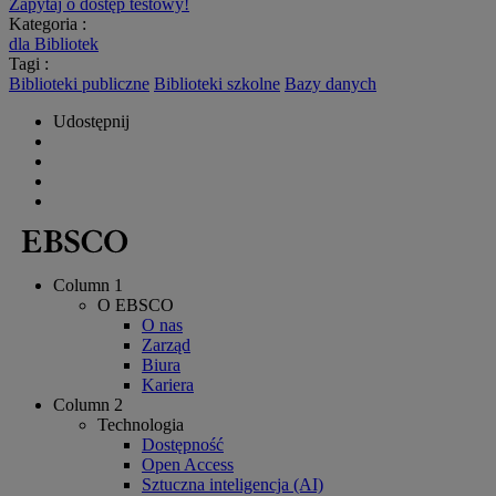
Zapytaj o dostęp testowy!
Kategoria :
dla Bibliotek
Tagi :
Biblioteki publiczne
Biblioteki szkolne
Bazy danych
Udostępnij
Column 1
O EBSCO
O nas
Zarząd
Biura
Kariera
Column 2
Technologia
Dostępność
Open Access
Sztuczna inteligencja (AI)