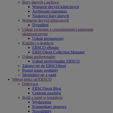
Bazy danych i archiwa
Wsparcie decyzji klinicznych
Archiwum czasopism
Naukowe bazy danych
Wsparcie decyzji klinicznych
DynaMed
Usługi związane z czasopismami i pakietami
elektronicznymi
Usługi prenumeraty
Książki i e-kolekcje
EBSCO eBooks
EBSCOhost Collection Manager
Usługi profesjonalne
Usługi profesjonalne EBSCO
Zaloguj się do EBSCOhost
Poznaj nasze produkty
Skontaktuj się z nami
Więcej treści od EBSCO
Odkrywaj
EBSCOpost Blog
Centrum zasobów
Bądź z nami w kontakcie
Wydarzenia
Komunikaty prasowe
Newslettery