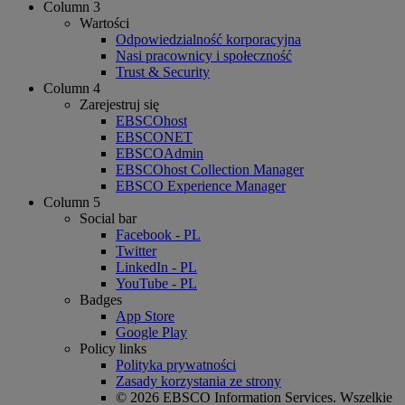
Column 3
Wartości
Odpowiedzialność korporacyjna
Nasi pracownicy i społeczność
Trust & Security
Column 4
Zarejestruj się
EBSCOhost
EBSCONET
EBSCOAdmin
EBSCOhost Collection Manager
EBSCO Experience Manager
Column 5
Social bar
Facebook - PL
Twitter
LinkedIn - PL
YouTube - PL
Badges
App Store
Google Play
Policy links
Polityka prywatności
Zasady korzystania ze strony
© 2026 EBSCO Information Services. Wszelkie