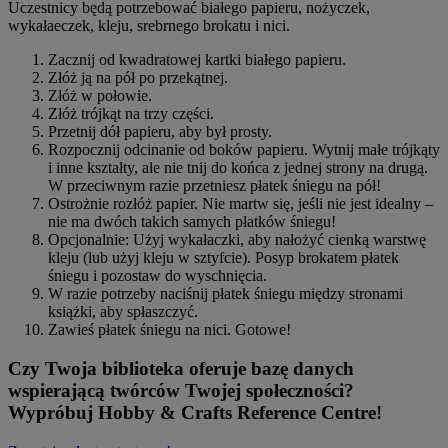
Uczestnicy będą potrzebować białego papieru, nożyczek,
wykałaeczek, kleju, srebrnego brokatu i nici.
Zacznij od kwadratowej kartki białego papieru.
Złóż ją na pół po przekątnej.
Złóż w połowie.
Złóż trójkąt na trzy części.
Przetnij dół papieru, aby był prosty.
Rozpocznij odcinanie od boków papieru. Wytnij małe trójkąty
i inne kształty, ale nie tnij do końca z jednej strony na drugą.
W przeciwnym razie przetniesz płatek śniegu na pół!
Ostrożnie rozłóż papier. Nie martw się, jeśli nie jest idealny –
nie ma dwóch takich samych płatków śniegu!
Opcjonalnie: Użyj wykałaczki, aby nałożyć cienką warstwę
kleju (lub użyj kleju w sztyfcie). Posyp brokatem płatek
śniegu i pozostaw do wyschnięcia.
W razie potrzeby naciśnij płatek śniegu między stronami
książki, aby spłaszczyć.
Zawieś płatek śniegu na nici. Gotowe!
Czy Twoja biblioteka oferuje bazę danych
wspierającą twórców Twojej społeczności?
Wypróbuj Hobby & Crafts Reference Centre!