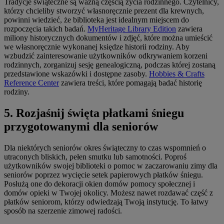
Tradycje świąteczne są ważną częścią życia rodzinnego. Czytelnicy,
którzy chcieliby stworzyć własnoręcznie prezent dla krewnych,
powinni wiedzieć, że biblioteka jest idealnym miejscem do
rozpoczęcia takich badań.
MyHeritage Library Edition
zawiera
miliony historycznych dokumentów i zdjęć, które można umieścić
we własnoręcznie wykonanej księdze historii rodziny. Aby
wzbudzić zainteresowanie użytkowników odkrywaniem korzeni
rodzinnych, zorganizuj sesję genealogiczną, podczas której zostaną
przedstawione wskazówki i dostępne zasoby.
Hobbies & Crafts
Reference Center
zawiera treści, które pomagają badać historię
rodziny.
5. Rozjaśnij święta płatkami śniegu
przygotowanymi dla seniorów
Dla niektórych seniorów okres świąteczny to czas wspomnień o
utraconych bliskich, pełen smutku lub samotności. Poproś
użytkowników swojej biblioteki o pomoc w zaczarowaniu zimy dla
seniorów poprzez wycięcie setek papierowych płatków śniegu.
Posłużą one do dekoracji okien domów pomocy społecznej i
domów opieki w Twojej okolicy. Możesz nawet rozdawać część z
płatków seniorom, którzy odwiedzają Twoją instytucję. To łatwy
sposób na szerzenie zimowej radości.