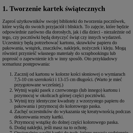
1. Tworzenie kartek świątecznych
Zaproś użytkowników swojej biblioteki do tworzenia pocztówek,
które wyślą do swoich przyjaciół i bliskich. To zajęcie, które będzie
odpowiednie zarówno dla dorosłych, jak i dla dzieci - niezależnie od
tego, czy pocztówki będą dotyczyć świąt czy innych wydarzeń.
Uczestnicy będą potrzebować kartonu, skrawków papieru do
pakowania, wstążek, znaczków, naklejek, nożyczek i kleju. Mogą
również przynieść własnego materiały do scrapbookingu lub
poprosić o zapewnienie ich w inny sposób. Oto przykładowy
scenariusz postępowania:
Zacznij od kartonu w kolorze kości słoniowej o wymiarach
7,5-10 cm szerokości i 13-15 cm długości. (Warto je mieć
przygotowane wcześniej.)
Wytnij wąski pasek z czerwonego (lub innego) kartonu i
przymocuj w okolicach górnej części pocztówki.
Wytnij trzy identyczne kwadraty z wzorzystego papieru do
pakowania i przymocuj do kolorowego paska.
Zachęć uczestników do wykazania się kreatywnością podczas
dekorowania reszty kartki.
Przymocuj wstążkę do dolnej części kolorowego paska.
Dodaj naklejki, jeśli masz na to ochotę.
Opcjonalnie: wyślij kartki do tych, którzy pracują codziennie