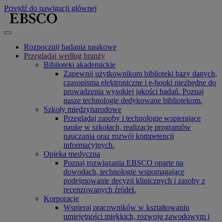
Przejdź do nawigacji głównej
Rozpocznij badania naukowe
Przeglądaj według branży
Biblioteki akademickie
Zapewnij użytkownikom biblioteki bazy danych,
czasopisma elektroniczne i e-booki niezbędne do
prowadzenia wysokiej jakości badań. Poznaj
nasze technologie dedykowane bibliotekom.
Szkoły międzynarodowe
Przeglądaj zasoby i technologie wspierające
naukę w szkołach, realizację programów
nauczania oraz rozwój kompetencji
informacyjnych.
Opieka medyczna
Poznaj rozwiązania EBSCO oparte na
dowodach, technologie wspomagające
podejmowanie decyzji klinicznych i zasoby z
recenzowanych źródeł.
Korporacje
Wspieraj pracowników w kształtowaniu
umiejętności miękkich, rozwoju zawodowym i