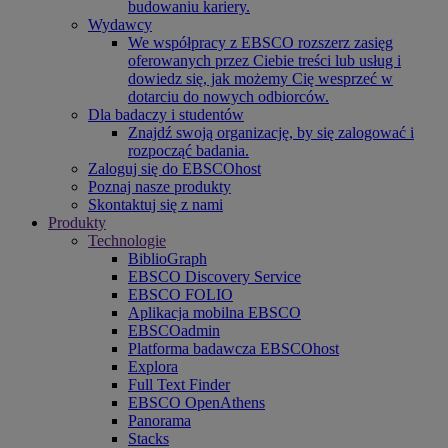
budowaniu kariery.
Wydawcy
We współpracy z EBSCO rozszerz zasięg
oferowanych przez Ciebie treści lub usług i
dowiedz się, jak możemy Cię wesprzeć w
dotarciu do nowych odbiorców.
Dla badaczy i studentów
Znajdź swoją organizację, by się zalogować i
rozpocząć badania.
Zaloguj się do EBSCOhost
Poznaj nasze produkty
Skontaktuj się z nami
Produkty
Technologie
BiblioGraph
EBSCO Discovery Service
EBSCO FOLIO
Aplikacja mobilna EBSCO
EBSCOadmin
Platforma badawcza EBSCOhost
Explora
Full Text Finder
EBSCO OpenAthens
Panorama
Stacks