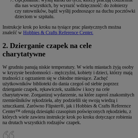
dla nas wszystkich, by wyrazić wdzięczność: do żołnierzy
czy ratowników, bądź wyślij podnoszące na duchu pocztówki
dzieciom w szpitalu.
Instrukcje krok po kroku na tysiące prac plastycznych można
znaleźć w
Hobbies & Crafts Reference Center.
2. Dzierganie czapek na cele
charytatywne
W grudniu panują niskie temperatury. W wielu miastach żyją osoby
w kryzysie bezdomności - mężczyźni, kobiety i dzieci, którzy mają
trudności z ogrzaniem się w chłodne miesiące. Zachęć
użytkowników biblioteki do dania czegoś od siebie poprzez
dzierganie czapek, rękawiczek, szalików i kocy na cele
charytatywne. Zorganizuj wydarzenie, na które zaproś znakomitych
rzemieślników rękodzieła, aby podzielili się swoją wiedzą i
sztuczkami. Zarówno Flipster®, jak i Hobbies & Crafts Reference
Center™ oferują dziesiątki czasopism poświęconych rękodziełu, z
których wiele zawiera instrukcje krok po kroku dotyczące robienia
na drutach wszystkich rodzajów czapek.