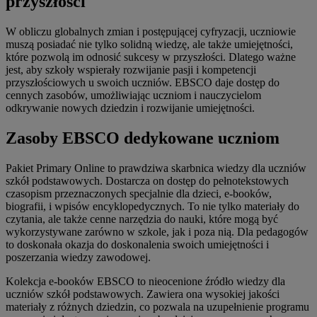
przyszłości
W obliczu globalnych zmian i postępującej cyfryzacji, uczniowie
muszą posiadać nie tylko solidną wiedzę, ale także umiejętności,
które pozwolą im odnosić sukcesy w przyszłości. Dlatego ważne
jest, aby szkoły wspierały rozwijanie pasji i kompetencji
przyszłościowych u swoich uczniów. EBSCO daje dostęp do
cennych zasobów, umożliwiając uczniom i nauczycielom
odkrywanie nowych dziedzin i rozwijanie umiejętności.
Zasoby EBSCO dedykowane uczniom
Pakiet Primary Online to prawdziwa skarbnica wiedzy dla uczniów
szkół podstawowych. Dostarcza on dostęp do pełnotekstowych
czasopism przeznaczonych specjalnie dla dzieci, e-booków,
biografii, i wpisów encyklopedycznych. To nie tylko materiały do
czytania, ale także cenne narzędzia do nauki, które mogą być
wykorzystywane zarówno w szkole, jak i poza nią. Dla pedagogów
to doskonała okazja do doskonalenia swoich umiejętności i
poszerzania wiedzy zawodowej.
Kolekcja e-booków EBSCO to nieocenione źródło wiedzy dla
uczniów szkół podstawowych. Zawiera ona wysokiej jakości
materiały z różnych dziedzin, co pozwala na uzupełnienie programu