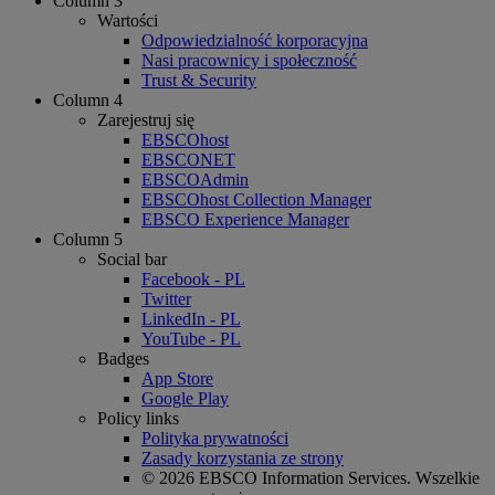
Column 3
Wartości
Odpowiedzialność korporacyjna
Nasi pracownicy i społeczność
Trust & Security
Column 4
Zarejestruj się
EBSCOhost
EBSCONET
EBSCOAdmin
EBSCOhost Collection Manager
EBSCO Experience Manager
Column 5
Social bar
Facebook - PL
Twitter
LinkedIn - PL
YouTube - PL
Badges
App Store
Google Play
Policy links
Polityka prywatności
Zasady korzystania ze strony
© 2026 EBSCO Information Services. Wszelkie