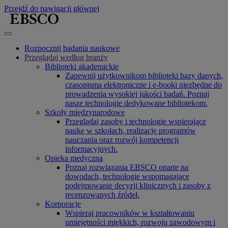
Przejdź do nawigacji głównej
Rozpocznij badania naukowe
Przeglądaj według branży
Biblioteki akademickie
Zapewnij użytkownikom biblioteki bazy danych,
czasopisma elektroniczne i e-booki niezbędne do
prowadzenia wysokiej jakości badań. Poznaj
nasze technologie dedykowane bibliotekom.
Szkoły międzynarodowe
Przeglądaj zasoby i technologie wspierające
naukę w szkołach, realizację programów
nauczania oraz rozwój kompetencji
informacyjnych.
Opieka medyczna
Poznaj rozwiązania EBSCO oparte na
dowodach, technologie wspomagające
podejmowanie decyzji klinicznych i zasoby z
recenzowanych źródeł.
Korporacje
Wspieraj pracowników w kształtowaniu
umiejętności miękkich, rozwoju zawodowym i