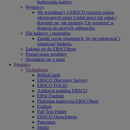
budowaniu kariery.
Wydawcy
We współpracy z EBSCO rozszerz zasięg
oferowanych przez Ciebie treści lub usług i
dowiedz się, jak możemy Cię wesprzeć w
dotarciu do nowych odbiorców.
Dla badaczy i studentów
Znajdź swoją organizację, by się zalogować i
rozpocząć badania.
Zaloguj się do EBSCOhost
Poznaj nasze produkty
Skontaktuj się z nami
Produkty
Technologie
BiblioGraph
EBSCO Discovery Service
EBSCO FOLIO
Aplikacja mobilna EBSCO
EBSCOadmin
Platforma badawcza EBSCOhost
Explora
Full Text Finder
EBSCO OpenAthens
Panorama
Stacks