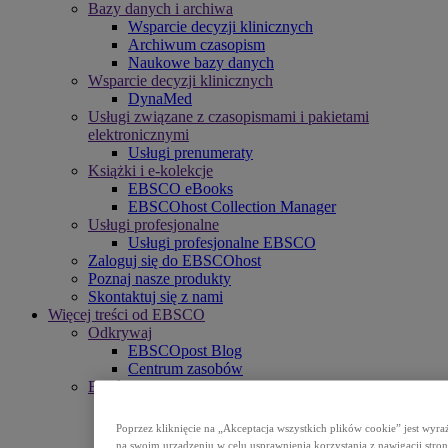
Bazy danych i archiwa
Wsparcie decyzji klinicznych
Archiwum czasopism
Naukowe bazy danych
Wsparcie decyzji klinicznych
DynaMed
Usługi związane z czasopismami i pakietami
elektronicznymi
Usługi prenumeraty
Książki i e-kolekcje
EBSCO eBooks
EBSCOhost Collection Manager
Usługi profesjonalne
Usługi profesjonalne EBSCO
Zaloguj się do EBSCOhost
Poznaj nasze produkty
Skontaktuj się z nami
Więcej treści od EBSCO
Odkrywaj
EBSCOpost Blog
Centrum zasobów
Bądź z nami w kontakcie
Wydarzenia
Komunikaty prasowe
Poprzez kliknięcie na „Akceptacja wszystkich plików cookie” jest wy
Newslettery
na swoim urządzeniu w celu usprawnienia korzystania z nawigacji stron