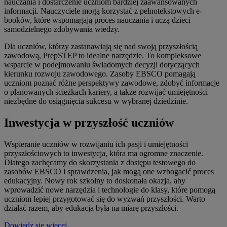
nauczania i dostarczenie uczniom bardziej zaawansowanych
informacji. Nauczyciele mogą korzystać z pełnotekstowych e-
booków, które wspomagają proces nauczania i uczą dzieci
samodzielnego zdobywania wiedzy.
Dla uczniów, którzy zastanawiają się nad swoją przyszłością
zawodową, PrepSTEP to idealne narzędzie. To kompleksowe
wsparcie w podejmowaniu świadomych decyzji dotyczących
kierunku rozwoju zawodowego. Zasoby EBSCO pomagają
uczniom poznać różne perspektywy zawodowe, zdobyć informacje
o planowanych ścieżkach kariery, a także rozwijać umiejętności
niezbędne do osiągnięcia sukcesu w wybranej dziedzinie.
Inwestycja w przyszłość uczniów
Wspieranie uczniów w rozwijaniu ich pasji i umiejętności
przyszłościowych to inwestycja, która ma ogromne znaczenie.
Dlatego zachęcamy do skorzystania z dostępu testowego do
zasobów EBSCO i sprawdzenia, jak mogą one wzbogacić proces
edukacyjny. Nowy rok szkolny to doskonała okazja, aby
wprowadzić nowe narzędzia i technologie do klasy, które pomogą
uczniom lepiej przygotować się do wyzwań przyszłości. Warto
działać razem, aby edukacja była na miarę przyszłości.
Dowiedz się więcej