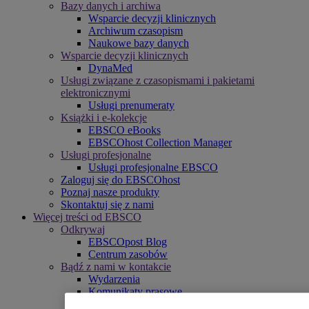
Bazy danych i archiwa
Wsparcie decyzji klinicznych
Archiwum czasopism
Naukowe bazy danych
Wsparcie decyzji klinicznych
DynaMed
Usługi związane z czasopismami i pakietami
elektronicznymi
Usługi prenumeraty
Książki i e-kolekcje
EBSCO eBooks
EBSCOhost Collection Manager
Usługi profesjonalne
Usługi profesjonalne EBSCO
Zaloguj się do EBSCOhost
Poznaj nasze produkty
Skontaktuj się z nami
Więcej treści od EBSCO
Odkrywaj
EBSCOpost Blog
Centrum zasobów
Bądź z nami w kontakcie
Wydarzenia
Komunikaty prasowe
Newslettery