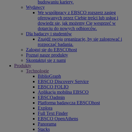
budowaniu kariery.
Wydawcy
We współpracy z EBSCO rozszerz zasięg
oferowanych przez Ciebie treści lub usług i
dowiedz się, jak możemy Cię wesprzeć w
dotarciu do nowych odbiorców.
Dla badaczy i studentów
Znajdź swoją organizację, by się zalogować i
rozpocząć badania.
Zaloguj się do EBSCOhost
Poznaj nasze produkty
Skontaktuj się z nami
Produkty
Technologie
BiblioGraph
EBSCO Discovery Service
EBSCO FOLIO
Aplikacja mobilna EBSCO
EBSCOadmin
Platforma badawcza EBSCOhost
Explora
Full Text Finder
EBSCO OpenAthens
Panorama
Stacks