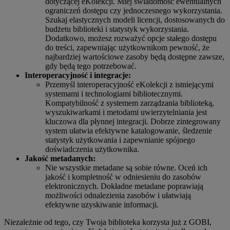
dotyczącej eKolekcji. Miej świadomość ewentualnych
ograniczeń dostępu czy jednoczesnego wykorzystania.
Szukaj elastycznych modeli licencji, dostosowanych do
budżetu biblioteki i statystyk wykorzystania.
Dodatkowo, możesz rozważyć opcje stałego dostępu
do treści, zapewniając użytkownikom pewność, że
najbardziej wartościowe zasoby będą dostępne zawsze,
gdy będą tego potrzebować.
Interoperacyjność i integracje:
Przemyśl interoperacyjność eKolekcji z istniejącymi
systemami i technologiami bibliotecznymi.
Kompatybilność z systemem zarządzania biblioteką,
wyszukiwarkami i metodami uwierzytelniania jest
kluczowa dla płynnej integracji. Dobrze zintegrowany
system ułatwia efektywne katalogowanie, śledzenie
statystyk użytkowania i zapewnianie spójnego
doświadczenia użytkownika.
Jakość metadanych:
Nie wszystkie metadane są sobie równe. Oceń ich
jakość i kompletność w odniesieniu do zasobów
elektronicznych. Dokładne metadane poprawiają
możliwości odnalezienia zasobów i ułatwiają
efektywne uzyskiwanie informacji.
Niezależnie od tego, czy Twoja biblioteka korzysta już z GOBI,