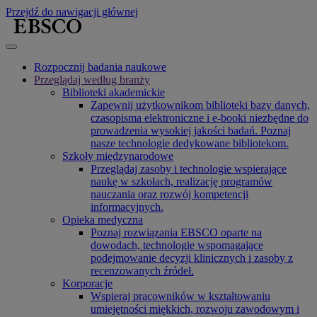
Przejdź do nawigacji głównej
Rozpocznij badania naukowe
Przeglądaj według branży
Biblioteki akademickie
Zapewnij użytkownikom biblioteki bazy danych,
czasopisma elektroniczne i e-booki niezbędne do
prowadzenia wysokiej jakości badań. Poznaj
nasze technologie dedykowane bibliotekom.
Szkoły międzynarodowe
Przeglądaj zasoby i technologie wspierające
naukę w szkołach, realizację programów
nauczania oraz rozwój kompetencji
informacyjnych.
Opieka medyczna
Poznaj rozwiązania EBSCO oparte na
dowodach, technologie wspomagające
podejmowanie decyzji klinicznych i zasoby z
recenzowanych źródeł.
Korporacje
Wspieraj pracowników w kształtowaniu
umiejętności miękkich, rozwoju zawodowym i