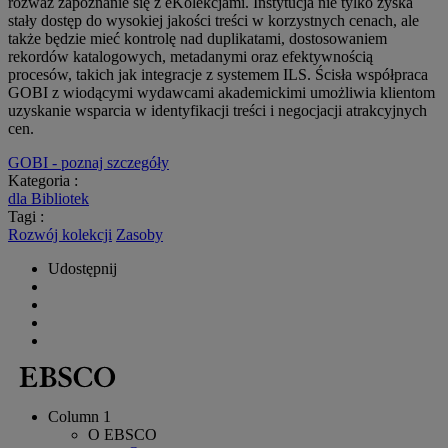
rozważ zapoznanie się z eKolekcjami. Instytucja nie tylko zyska
stały dostęp do wysokiej jakości treści w korzystnych cenach, ale
także będzie mieć kontrolę nad duplikatami, dostosowaniem
rekordów katalogowych, metadanymi oraz efektywnością
procesów, takich jak integracje z systemem ILS. Ścisła współpraca
GOBI z wiodącymi wydawcami akademickimi umożliwia klientom
uzyskanie wsparcia w identyfikacji treści i negocjacji atrakcyjnych
cen.
GOBI - poznaj szczegóły
Kategoria :
dla Bibliotek
Tagi :
Rozwój kolekcji
Zasoby
Udostępnij
Column 1
O EBSCO