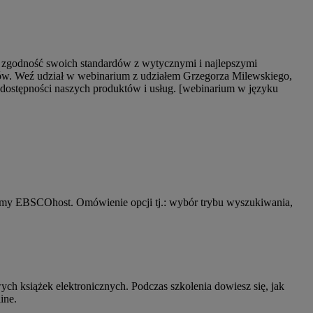
ć zgodność swoich standardów z wytycznymi i najlepszymi
ów. Weź udział w webinarium z udziałem Grzegorza Milewskiego,
a dostępności naszych produktów i usług. [webinarium w języku
rmy EBSCOhost. Omówienie opcji tj.: wybór trybu wyszukiwania,
ch książek elektronicznych. Podczas szkolenia dowiesz się, jak
ine.