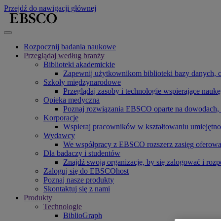
Przejdź do nawigacji głównej
Rozpocznij badania naukowe
Przeglądaj według branży
Biblioteki akademickie
Zapewnij użytkownikom biblioteki bazy danych, c
Szkoły międzynarodowe
Przeglądaj zasoby i technologie wspierające nauk
Opieka medyczna
Poznaj rozwiązania EBSCO oparte na dowodach, t
Korporacje
Wspieraj pracowników w kształtowaniu umiejętno
Wydawcy
We współpracy z EBSCO rozszerz zasięg oferowany
Dla badaczy i studentów
Znajdź swoją organizację, by się zalogować i rozp
Zaloguj się do EBSCOhost
Poznaj nasze produkty
Skontaktuj się z nami
Produkty
Technologie
BiblioGraph