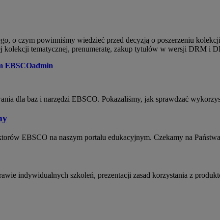
tego, o czym powinniśmy wiedzieć przed decyzją o poszerzeniu kolekc
 kolekcji tematycznej, prenumeratę, zakup tytułów w wersji DRM i 
nym EBSCOadmin
nia dla baz i narzędzi EBSCO. Pokazaliśmy, jak sprawdzać wykorzysta
my
truktorów EBSCO na naszym portalu edukacyjnym. Czekamy na Państwa 
wie indywidualnych szkoleń, prezentacji zasad korzystania z produkt