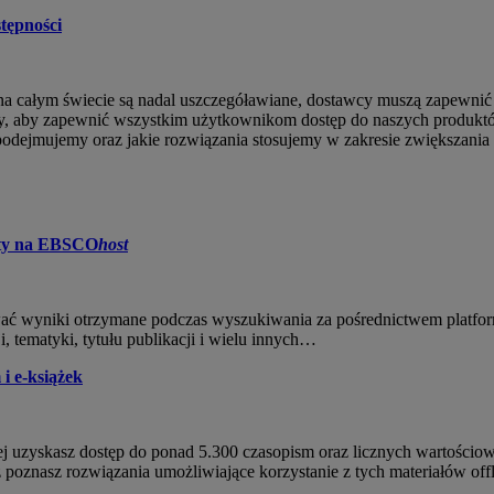
stępności
 na całym świecie są nadal uszczegóławiane, dostawcy muszą zapewni
by, aby zapewnić wszystkim użytkownikom dostęp do naszych produkt
 podejmujemy oraz jakie rozwiązania stosujemy w zakresie zwiększani
sety na EBSCO
host
ować wyniki otrzymane podczas wyszukiwania za pośrednictwem platfo
, tematyki, tytułu publikacji i wielu innych…
i e-książek
 uzyskasz dostęp do ponad 5.300 czasopism oraz licznych wartościowy
 poznasz rozwiązania umożliwiające korzystanie z tych materiałów offl