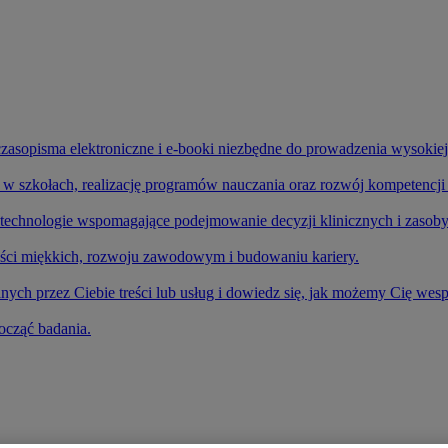
zasopisma elektroniczne i e-booki niezbędne do prowadzenia wysokiej
ę w szkołach, realizację programów nauczania oraz rozwój kompetencji
echnologie wspomagające podejmowanie decyzji klinicznych i zasoby
ści miękkich, rozwoju zawodowym i budowaniu kariery.
ch przez Ciebie treści lub usług i dowiedz się, jak możemy Cię wes
ocząć badania.