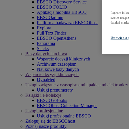
EBSCO Discovery Service
EBSCO FOLIO
Aplikacja mobilna EBSCO
Poprzez klikn
EBSCOadmin
swoim urządze
Platforma badawcza EBSCOhost
działań mark
Explora
Full Text Finder
EBSCO OpenAthens
Ustawienia 
Panorama
Stacks
Bazy danych i archiwa
Wsparcie decyzji klinicznych
Archiwum czasopism
Naukowe bazy danych
Wsparcie decyzji klinicznych
DynaMed
Usługi związane z czasopismami i pakietami elektronicz
Usługi prenumeraty
Książki i e-kolekcje
EBSCO eBooks
EBSCOhost Collection Manager
Usługi profesjonalne
Usługi profesjonalne EBSCO
Zaloguj się do EBSCOhost
Poznaj nasze produkty