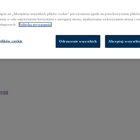
ięcie na „Akceptacja wszystkich plików cookie” jest wyrażona zgoda na przechowywanie plików
niu w celu usprawnienia korzystania z nawigacji strony, analizowania wykorzystania strony i w
etingowych.
Polityka prywatności
plików cookie
Odrzucenie wszystkich
Akceptuj wszystkie
nymi