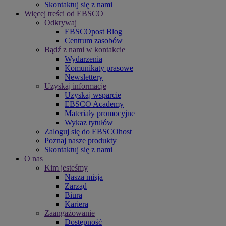
Skontaktuj się z nami
Więcej treści od EBSCO
Odkrywaj
EBSCOpost Blog
Centrum zasobów
Bądź z nami w kontakcie
Wydarzenia
Komunikaty prasowe
Newslettery
Uzyskaj informacje
Uzyskaj wsparcie
EBSCO Academy
Materiały promocyjne
Wykaz tytułów
Zaloguj się do EBSCOhost
Poznaj nasze produkty
Skontaktuj się z nami
O nas
Kim jesteśmy
Nasza misja
Zarząd
Biura
Kariera
Zaangażowanie
Dostępność