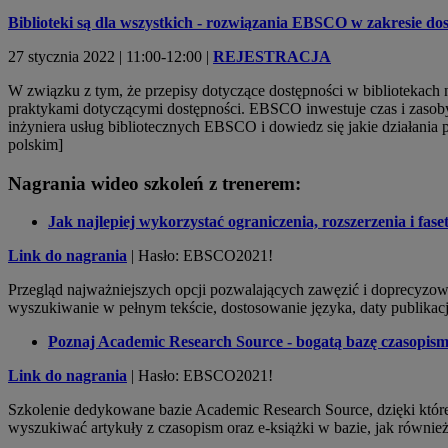
Biblioteki są dla wszystkich - rozwiązania EBSCO w zakresie do
27 stycznia 2022 | 11:00-12:00 |
REJESTRACJA
W związku z tym, że przepisy dotyczące dostępności w bibliotekach
praktykami dotyczącymi dostępności. EBSCO inwestuje czas i zaso
inżyniera usług bibliotecznych EBSCO i dowiedz się jakie działania
polskim]
Nagrania wideo szkoleń z trenerem:
Jak najlepiej wykorzystać ograniczenia, rozszerzenia i fa
Link do nagrania
| Hasło: EBSCO2021!
Przegląd najważniejszych opcji pozwalających zawęzić i doprecyz
wyszukiwanie w pełnym tekście, dostosowanie języka, daty publikacji
Poznaj Academic Research Source - bogatą bazę czasopism 
Link do nagrania
| Hasło: EBSCO2021!
Szkolenie dedykowane bazie Academic Research Source, dzięki której
wyszukiwać artykuły z czasopism oraz e-książki w bazie, jak również