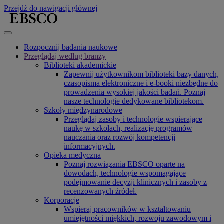
Przejdź do nawigacji głównej
Rozpocznij badania naukowe
Przeglądaj według branży
Biblioteki akademickie
Zapewnij użytkownikom biblioteki bazy danych,
czasopisma elektroniczne i e-booki niezbędne do
prowadzenia wysokiej jakości badań. Poznaj
nasze technologie dedykowane bibliotekom.
Szkoły międzynarodowe
Przeglądaj zasoby i technologie wspierające
naukę w szkołach, realizację programów
nauczania oraz rozwój kompetencji
informacyjnych.
Opieka medyczna
Poznaj rozwiązania EBSCO oparte na
dowodach, technologie wspomagające
podejmowanie decyzji klinicznych i zasoby z
recenzowanych źródeł.
Korporacje
Wspieraj pracowników w kształtowaniu
umiejętności miękkich, rozwoju zawodowym i