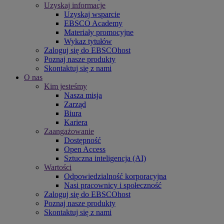
Uzyskaj informacje
Uzyskaj wsparcie
EBSCO Academy
Materiały promocyjne
Wykaz tytułów
Zaloguj się do EBSCOhost
Poznaj nasze produkty
Skontaktuj się z nami
O nas
Kim jesteśmy
Nasza misja
Zarząd
Biura
Kariera
Zaangażowanie
Dostępność
Open Access
Sztuczna inteligencja (AI)
Wartości
Odpowiedzialność korporacyjna
Nasi pracownicy i społeczność
Zaloguj się do EBSCOhost
Poznaj nasze produkty
Skontaktuj się z nami