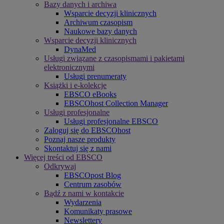
Bazy danych i archiwa
Wsparcie decyzji klinicznych
Archiwum czasopism
Naukowe bazy danych
Wsparcie decyzji klinicznych
DynaMed
Usługi związane z czasopismami i pakietami
elektronicznymi
Usługi prenumeraty
Książki i e-kolekcje
EBSCO eBooks
EBSCOhost Collection Manager
Usługi profesjonalne
Usługi profesjonalne EBSCO
Zaloguj się do EBSCOhost
Poznaj nasze produkty
Skontaktuj się z nami
Więcej treści od EBSCO
Odkrywaj
EBSCOpost Blog
Centrum zasobów
Bądź z nami w kontakcie
Wydarzenia
Komunikaty prasowe
Newslettery