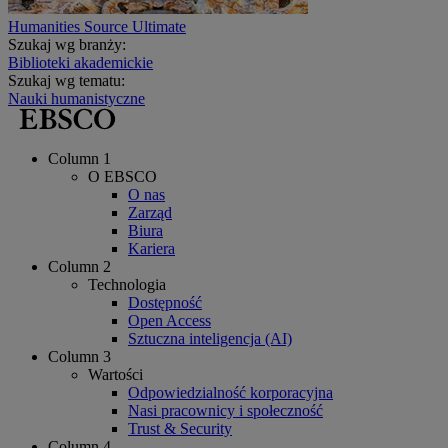
Humanities Source Ultimate
Szukaj wg branży:
Biblioteki akademickie
Szukaj wg tematu:
Nauki humanistyczne
Column 1
O EBSCO
O nas
Zarząd
Biura
Kariera
Column 2
Technologia
Dostępność
Open Access
Sztuczna inteligencja (AI)
Column 3
Wartości
Odpowiedzialność korporacyjna
Nasi pracownicy i społeczność
Trust & Security
Column 4