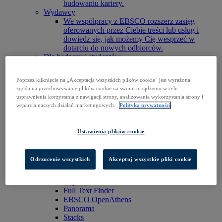
budowaniu kariery.
Wydawcy
We współpracy z EBSCO rozszerz zasięg
oferowanych przez Ciebie treści lub usług i
dowiedz się, jak możemy Cię wesprzeć w
dotarciu do nowych odbiorców.
Dla badaczy i studentów
Znajdź swoją organizację, by się zalogować i
rozpocząć badania.
Poprzez kliknięcie na „Akceptacja wszystkich plików cookie” jest wyrażona
Zaloguj się do EBSCOhost
zgoda na przechowywanie plików cookie na swoim urządzeniu w celu
Poznaj nasze produkty
usprawnienia korzystania z nawigacji strony, analizowania wykorzystania strony i
Skontaktuj się z nami
wsparcia naszych działań marketingowych.
Polityka prywatności
Produkty
Technologie
BiblioGraph
Ustawienia plików cookie
EBSCO Discovery Service
EBSCO FOLIO
Aplikacja mobilna EBSCO
Odrzucenie wszystkich
Akceptuj wszystkie pliki cookie
EBSCOadmin
Platforma badawcza EBSCOhost
Explora
Full Text Finder
EBSCO OpenAthens
Panorama
Stacks