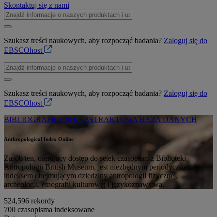
Skontaktuj się z nami
Szukasz treści naukowych, aby rozpocząć badania?
Zaloguj się do
EBSCOhost
Szukasz treści naukowych, aby rozpocząć badania?
Zaloguj się do
EBSCOhost
BIBLIOGRAFICZNO-ABSTRAKTOWA BAZA DANYCH
Anthropological Index Online
Zasób ten, oferujący dostęp do setek czasopism z Biblioteki
Antropologii British Museum, jest niezbędnym periodycznym
indeksem obejmującym dziedziny antropologii fizycznej,
archeologii, etnografii kulturowej i językoznawstwa.
524,596
rekordy
700
czasopisma indeksowane