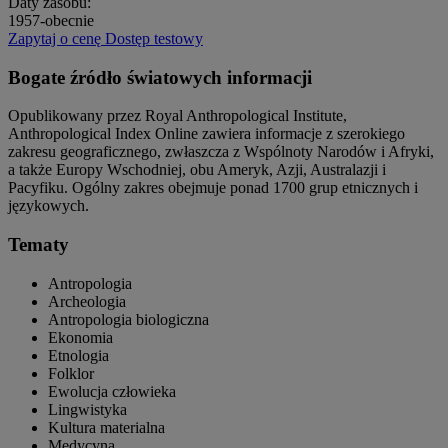
Daty zasobu:
1957-obecnie
Zapytaj o cenę
Dostęp testowy
Bogate źródło światowych informacji
Opublikowany przez Royal Anthropological Institute,
Anthropological Index Online zawiera informacje z szerokiego
zakresu geograficznego, zwłaszcza z Wspólnoty Narodów i Afryki,
a także Europy Wschodniej, obu Ameryk, Azji, Australazji i
Pacyfiku. Ogólny zakres obejmuje ponad 1700 grup etnicznych i
językowych.
Tematy
Antropologia
Archeologia
Antropologia biologiczna
Ekonomia
Etnologia
Folklor
Ewolucja człowieka
Lingwistyka
Kultura materialna
Medycyna