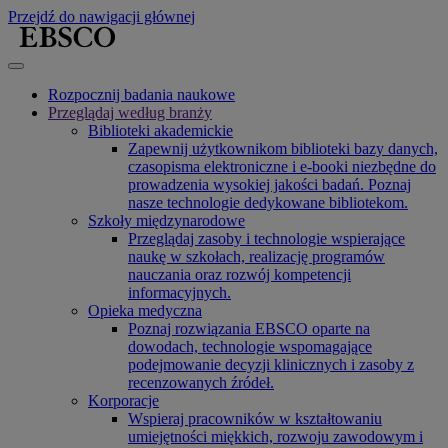
Przejdź do nawigacji głównej
Rozpocznij badania naukowe
Przeglądaj według branży
Biblioteki akademickie
Zapewnij użytkownikom biblioteki bazy danych,
czasopisma elektroniczne i e-booki niezbędne do
prowadzenia wysokiej jakości badań. Poznaj
nasze technologie dedykowane bibliotekom.
Szkoły międzynarodowe
Przeglądaj zasoby i technologie wspierające
naukę w szkołach, realizację programów
nauczania oraz rozwój kompetencji
informacyjnych.
Opieka medyczna
Poznaj rozwiązania EBSCO oparte na
dowodach, technologie wspomagające
podejmowanie decyzji klinicznych i zasoby z
recenzowanych źródeł.
Korporacje
Wspieraj pracowników w kształtowaniu
umiejętności miękkich, rozwoju zawodowym i