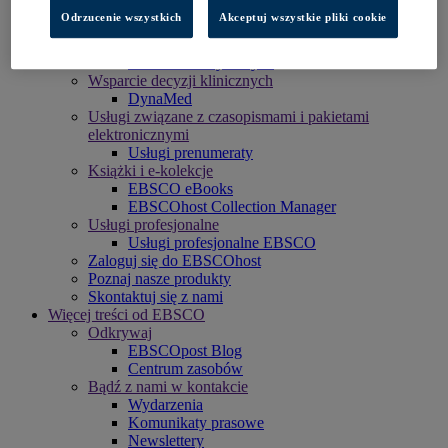
Bazy danych i archiwa
Odrzucenie wszystkich
Akceptuj wszystkie pliki cookie
Wsparcie decyzji klinicznych
Archiwum czasopism
Naukowe bazy danych
Wsparcie decyzji klinicznych
DynaMed
Usługi związane z czasopismami i pakietami
elektronicznymi
Usługi prenumeraty
Książki i e-kolekcje
EBSCO eBooks
EBSCOhost Collection Manager
Usługi profesjonalne
Usługi profesjonalne EBSCO
Zaloguj się do EBSCOhost
Poznaj nasze produkty
Skontaktuj się z nami
Więcej treści od EBSCO
Odkrywaj
EBSCOpost Blog
Centrum zasobów
Bądź z nami w kontakcie
Wydarzenia
Komunikaty prasowe
Newslettery