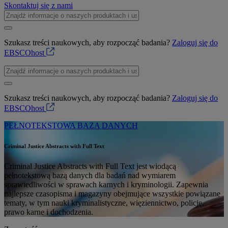
Skontaktuj się z nami
Szukasz treści naukowych, aby rozpocząć badania?
Zaloguj się do
EBSCOhost
Szukasz treści naukowych, aby rozpocząć badania?
Zaloguj się do
EBSCOhost
PEŁNOTEKSTOWA BAZA DANYCH
Criminal Justice Abstracts with Full Text
Criminal Justice Abstracts with Full Text jest wiodącą
pełnotekstową bazą danych dla badań nad wymiarem
sprawiedliwości w sprawach karnych i kryminologii. Zapewnia
najlepsze czasopisma i magazyny obejmujące wszystkie powiązane
tematy, w tym nauki kryminalistyczne, więziennictwo, policję,
prawo karne i dochodzenia.