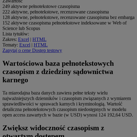
Zawartość
249
aktywne pełnotekstowe czasopisma
222
aktywne, pełnotekstowe, recenzowane czasopisma
128
aktywne, pełnotekstowe, recenzowane czasopisma bez embarga
152
aktywne czasopisma pełnotekstowe indeksowane w Web of
Science lub Scopus
Lista tytułów:
Zakres:
Excel
|
HTML
Tematy:
Excel
|
HTML
Zapytaj o cenę
Dostęp testowy
Wartościowa baza pełnotekstowych
czasopism z dziedziny sądownictwa
karnego
Ta miarodajna baza danych zawiera pełne teksty wielu
najważniejszych dzienników i czasopism związanych z wymiarem
sprawiedliwości w sprawach karnych i kryminologią. Wartość
detaliczna pełnotekstowych czasopism niedostępnych w modelu
open access zawartych w bazie (w USD) wynosi 124 192,64 USD.
Zwiększ widoczność czasopism z
otwartym dostępem