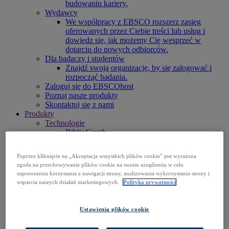
budowaniu kariery.
Wydawcy
We współpracy z EBSCO rozszerz zasięg
oferowanych przez Ciebie treści lub usług i
dowiedz się, jak możemy Cię wesprzeć w
dotarciu do nowych odbiorców.
Dla badaczy i studentów
Znajdź swoją organizację, by się zalogować i
rozpocząć badania.
Zaloguj się do EBSCOhost
Poznaj nasze produkty
Skontaktuj się z nami
Produkty
Technologie
BiblioGraph
EBSCO Discovery Service
EBSCO FOLIO
Poprzez kliknięcie na „Akceptacja wszystkich plików cookie” jest wyrażona
Aplikacja mobilna EBSCO
zgoda na przechowywanie plików cookie na swoim urządzeniu w celu
EBSCOadmin
usprawnienia korzystania z nawigacji strony, analizowania wykorzystania strony i
Platforma badawcza EBSCOhost
wsparcia naszych działań marketingowych.
Polityka prywatności
Explora
Full Text Finder
EBSCO OpenAthens
Ustawienia plików cookie
Panorama
Stacks