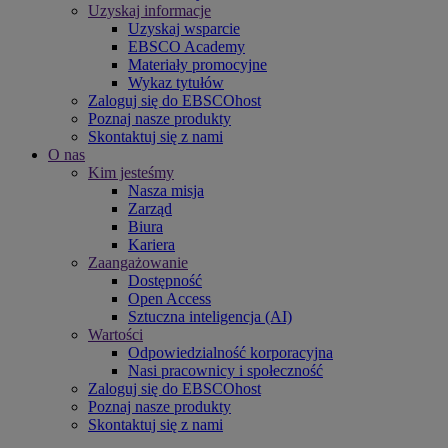
Uzyskaj informacje
Uzyskaj wsparcie
EBSCO Academy
Materiały promocyjne
Wykaz tytułów
Zaloguj się do EBSCOhost
Poznaj nasze produkty
Skontaktuj się z nami
O nas
Kim jesteśmy
Nasza misja
Zarząd
Biura
Kariera
Zaangażowanie
Dostępność
Open Access
Sztuczna inteligencja (AI)
Wartości
Odpowiedzialność korporacyjna
Nasi pracownicy i społeczność
Zaloguj się do EBSCOhost
Poznaj nasze produkty
Skontaktuj się z nami