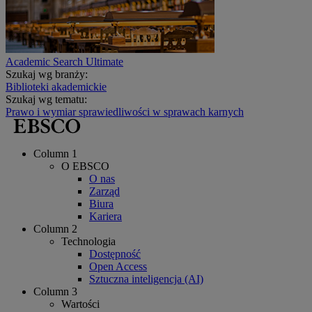
Academic Search Ultimate
Szukaj wg branży:
Biblioteki akademickie
Szukaj wg tematu:
Prawo i wymiar sprawiedliwości w sprawach karnych
Column 1
O EBSCO
O nas
Zarząd
Biura
Kariera
Column 2
Technologia
Dostępność
Open Access
Sztuczna inteligencja (AI)
Column 3
Wartości