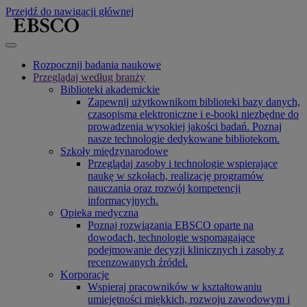
Przejdź do nawigacji głównej
Rozpocznij badania naukowe
Przeglądaj według branży
Biblioteki akademickie
Zapewnij użytkownikom biblioteki bazy danych,
czasopisma elektroniczne i e-booki niezbędne do
prowadzenia wysokiej jakości badań. Poznaj
nasze technologie dedykowane bibliotekom.
Szkoły międzynarodowe
Przeglądaj zasoby i technologie wspierające
naukę w szkołach, realizację programów
nauczania oraz rozwój kompetencji
informacyjnych.
Opieka medyczna
Poznaj rozwiązania EBSCO oparte na
dowodach, technologie wspomagające
podejmowanie decyzji klinicznych i zasoby z
recenzowanych źródeł.
Korporacje
Wspieraj pracowników w kształtowaniu
umiejętności miękkich, rozwoju zawodowym i