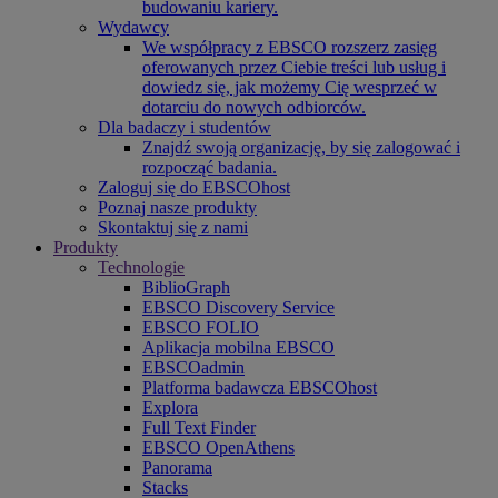
budowaniu kariery.
Wydawcy
We współpracy z EBSCO rozszerz zasięg
oferowanych przez Ciebie treści lub usług i
dowiedz się, jak możemy Cię wesprzeć w
dotarciu do nowych odbiorców.
Dla badaczy i studentów
Znajdź swoją organizację, by się zalogować i
rozpocząć badania.
Zaloguj się do EBSCOhost
Poznaj nasze produkty
Skontaktuj się z nami
Produkty
Technologie
BiblioGraph
EBSCO Discovery Service
EBSCO FOLIO
Aplikacja mobilna EBSCO
EBSCOadmin
Platforma badawcza EBSCOhost
Explora
Full Text Finder
EBSCO OpenAthens
Panorama
Stacks