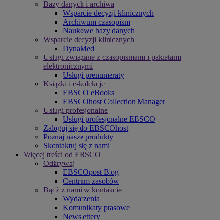
Bazy danych i archiwa
Wsparcie decyzji klinicznych
Archiwum czasopism
Naukowe bazy danych
Wsparcie decyzji klinicznych
DynaMed
Usługi związane z czasopismami i pakietami
elektronicznymi
Usługi prenumeraty
Książki i e-kolekcje
EBSCO eBooks
EBSCOhost Collection Manager
Usługi profesjonalne
Usługi profesjonalne EBSCO
Zaloguj się do EBSCOhost
Poznaj nasze produkty
Skontaktuj się z nami
Więcej treści od EBSCO
Odkrywaj
EBSCOpost Blog
Centrum zasobów
Bądź z nami w kontakcie
Wydarzenia
Komunikaty prasowe
Newslettery