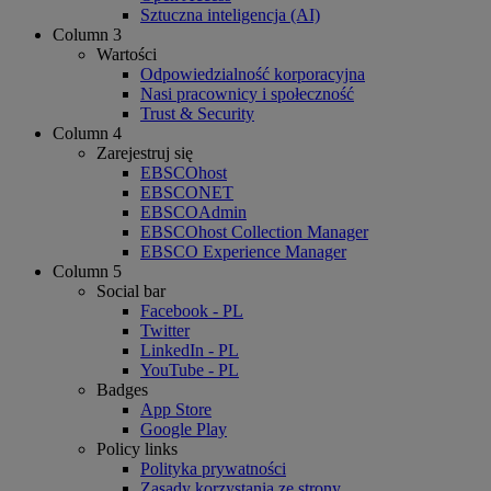
Sztuczna inteligencja (AI)
Column 3
Wartości
Odpowiedzialność korporacyjna
Nasi pracownicy i społeczność
Trust & Security
Column 4
Zarejestruj się
EBSCOhost
EBSCONET
EBSCOAdmin
EBSCOhost Collection Manager
EBSCO Experience Manager
Column 5
Social bar
Facebook - PL
Twitter
LinkedIn - PL
YouTube - PL
Badges
App Store
Google Play
Policy links
Polityka prywatności
Zasady korzystania ze strony