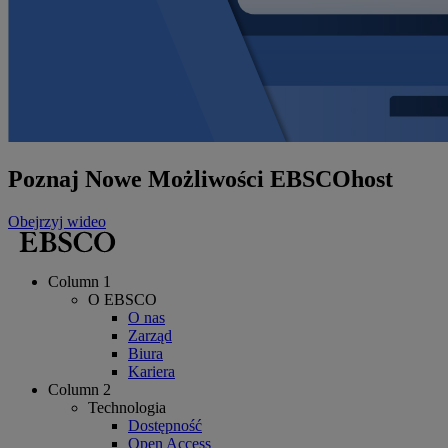
Poznaj Nowe Możliwości EBSCOhost
Obejrzyj wideo
Column 1
O EBSCO
O nas
Zarząd
Biura
Kariera
Column 2
Technologia
Dostępność
Open Access