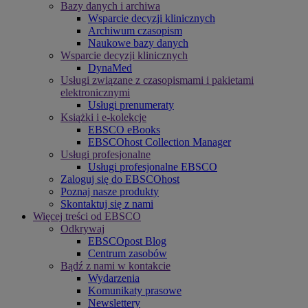
Bazy danych i archiwa
Wsparcie decyzji klinicznych
Archiwum czasopism
Naukowe bazy danych
Wsparcie decyzji klinicznych
DynaMed
Usługi związane z czasopismami i pakietami
elektronicznymi
Usługi prenumeraty
Książki i e-kolekcje
EBSCO eBooks
EBSCOhost Collection Manager
Usługi profesjonalne
Usługi profesjonalne EBSCO
Zaloguj się do EBSCOhost
Poznaj nasze produkty
Skontaktuj się z nami
Więcej treści od EBSCO
Odkrywaj
EBSCOpost Blog
Centrum zasobów
Bądź z nami w kontakcie
Wydarzenia
Komunikaty prasowe
Newslettery