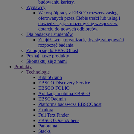
budowaniu kariery.
Wydawcy
We współpracy z EBSCO rozszerz zasięg
oferowanych przez Ciebie treści lub usług i
dowiedz się, jak możemy Cię wesprzeć w
dotarciu do nowych odbiorców.
Dla badaczy i studentów
Znajdź swoją organizację, by się zalogować i
rozpocząć badania.
Zaloguj się do EBSCOhost
Poznaj nasze produkty
Skontaktuj się z nami
Produkty
Technologie
BiblioGraph
EBSCO Discovery Service
EBSCO FOLIO
Aplikacja mobilna EBSCO
EBSCOadmin
Platforma badawcza EBSCOhost
Explora
Full Text Finder
EBSCO OpenAthens
Panorama
Stacks