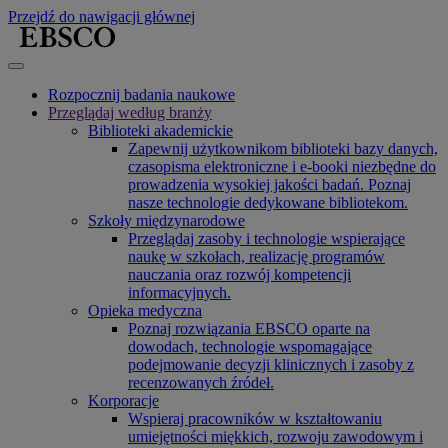
Przejdź do nawigacji głównej
Rozpocznij badania naukowe
Przeglądaj według branży
Biblioteki akademickie
Zapewnij użytkownikom biblioteki bazy danych,
czasopisma elektroniczne i e-booki niezbędne do
prowadzenia wysokiej jakości badań. Poznaj
nasze technologie dedykowane bibliotekom.
Szkoły międzynarodowe
Przeglądaj zasoby i technologie wspierające
naukę w szkołach, realizację programów
nauczania oraz rozwój kompetencji
informacyjnych.
Opieka medyczna
Poznaj rozwiązania EBSCO oparte na
dowodach, technologie wspomagające
podejmowanie decyzji klinicznych i zasoby z
recenzowanych źródeł.
Korporacje
Wspieraj pracowników w kształtowaniu
umiejętności miękkich, rozwoju zawodowym i