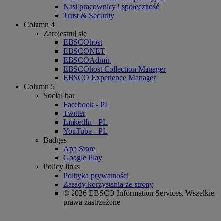
Nasi pracownicy i społeczność
Trust & Security
Column 4
Zarejestruj się
EBSCOhost
EBSCONET
EBSCOAdmin
EBSCOhost Collection Manager
EBSCO Experience Manager
Column 5
Social bar
Facebook - PL
Twitter
LinkedIn - PL
YouTube - PL
Badges
App Store
Google Play
Policy links
Polityka prywatności
Zasady korzystania ze strony
© 2026 EBSCO Information Services. Wszelkie
prawa zastrzeżone