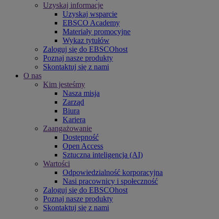
Uzyskaj informacje
Uzyskaj wsparcie
EBSCO Academy
Materiały promocyjne
Wykaz tytułów
Zaloguj się do EBSCOhost
Poznaj nasze produkty
Skontaktuj się z nami
O nas
Kim jesteśmy
Nasza misja
Zarząd
Biura
Kariera
Zaangażowanie
Dostępność
Open Access
Sztuczna inteligencja (AI)
Wartości
Odpowiedzialność korporacyjna
Nasi pracownicy i społeczność
Zaloguj się do EBSCOhost
Poznaj nasze produkty
Skontaktuj się z nami