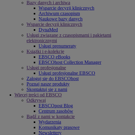
Bazy danych i archiwa
Wsparcie decyzji klinicznych
Archiwum czasopism
Naukowe bazy danych
Wsparcie decyzji klinicznych
DynaMed
Usługi związane z czasopismami i pakietami
elektronicznymi
Usługi prenumeraty
Książki i e-kolekcje
EBSCO eBooks
EBSCOhost Collection Manager
Usługi profesjonalne
Usługi profesjonalne EBSCO
Zaloguj się do EBSCOhost
Poznaj nasze produkty
Skontaktuj się z nami
Więcej treści od EBSCO
Odkrywaj
EBSCOpost Blog
Centrum zasobów
Bądź z nami w kontakcie
Wydarzenia
Komunikaty prasowe
Newslettery