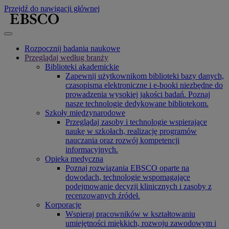
Przejdź do nawigacji głównej
Rozpocznij badania naukowe
Przeglądaj według branży
Biblioteki akademickie
Zapewnij użytkownikom biblioteki bazy danych,
czasopisma elektroniczne i e-booki niezbędne do
prowadzenia wysokiej jakości badań. Poznaj
nasze technologie dedykowane bibliotekom.
Szkoły międzynarodowe
Przeglądaj zasoby i technologie wspierające
naukę w szkołach, realizację programów
nauczania oraz rozwój kompetencji
informacyjnych.
Opieka medyczna
Poznaj rozwiązania EBSCO oparte na
dowodach, technologie wspomagające
podejmowanie decyzji klinicznych i zasoby z
recenzowanych źródeł.
Korporacje
Wspieraj pracowników w kształtowaniu
umiejętności miękkich, rozwoju zawodowym i