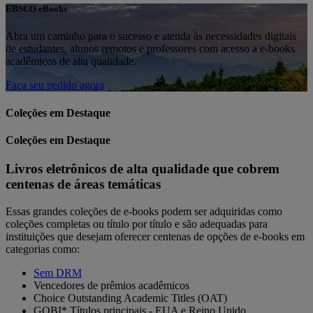
EBSCO eBooks
Abra um caminho para o sucesso e atenda às necessidades digitais
de estudantes, alunos remotos e professores com acesso a e-books
acadêmicos de alta qualidade.
Faça seu pedido agora
Coleções em Destaque
Coleções em Destaque
Livros eletrônicos de alta qualidade que cobrem
centenas de áreas temáticas
Essas grandes coleções de e-books podem ser adquiridas como
coleções completas ou título por título e são adequadas para
instituições que desejam oferecer centenas de opções de e-books em
categorias como:
Sem DRM
Vencedores de prêmios acadêmicos
Choice Outstanding Academic Titles (OAT)
GOBI* Títulos principais - EUA e Reino Unido