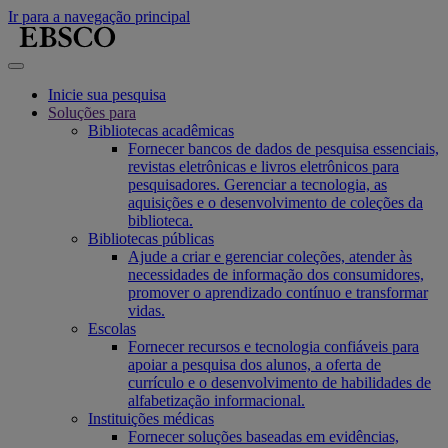
Ir para a navegação principal
Inicie sua pesquisa
Soluções para
Bibliotecas acadêmicas
Fornecer bancos de dados de pesquisa essenciais,
revistas eletrônicas e livros eletrônicos para
pesquisadores. Gerenciar a tecnologia, as
aquisições e o desenvolvimento de coleções da
biblioteca.
Bibliotecas públicas
Ajude a criar e gerenciar coleções, atender às
necessidades de informação dos consumidores,
promover o aprendizado contínuo e transformar
vidas.
Escolas
Fornecer recursos e tecnologia confiáveis para
apoiar a pesquisa dos alunos, a oferta de
currículo e o desenvolvimento de habilidades de
alfabetização informacional.
Instituições médicas
Fornecer soluções baseadas em evidências,