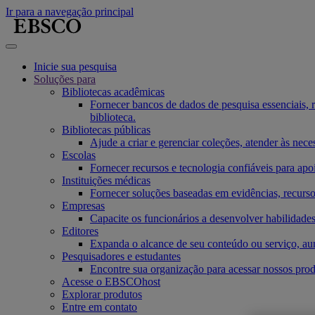
Ir para a navegação principal
Inicie sua pesquisa
Soluções para
Bibliotecas acadêmicas
Fornecer bancos de dados de pesquisa essenciais, re
biblioteca.
Bibliotecas públicas
Ajude a criar e gerenciar coleções, atender às ne
Escolas
Fornecer recursos e tecnologia confiáveis para apo
Instituições médicas
Fornecer soluções baseadas em evidências, recurso
Empresas
Capacite os funcionários a desenvolver habilidades
Editores
Expanda o alcance de seu conteúdo ou serviço, au
Pesquisadores e estudantes
Encontre sua organização para acessar nossos produ
Acesse o EBSCOhost
Explorar produtos
Entre em contato