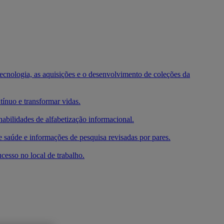
 tecnologia, as aquisições e o desenvolvimento de coleções da
ínuo e transformar vidas.
habilidades de alfabetização informacional.
e saúde e informações de pesquisa revisadas por pares.
cesso no local de trabalho.