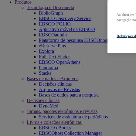
Produtos
Tecnologia e Descoberta
BiblioGraph
Ao clicar em 
EBSCO Discovery Service
navegação no s
EBSCO FOLIO
Aplicativo móvel da EBSCO
EBSCOadmin
Definições 
Plataforma de pesquisa EBSCOhost
eReserve Plus
Explora
Full Text Finder
EBSCO OpenAthens
Panorama
Stacks
Bases de dados e Arquivos
Decisões clínicas
Arquivos de Revistas
Bases de dados para a pesquisa
Decisões clínicas
DynaMed
Jornais, pacotes eletrônicos e revistas
Serviços de assinatura de periódicos
Livros e coleções eletrônicas
EBSCO eBooks
EBSCOhost Collection Manager