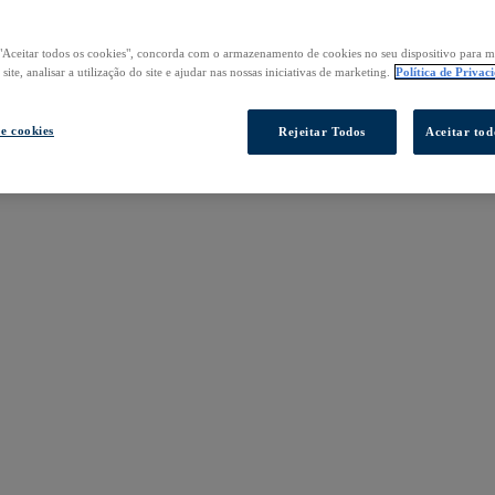
"Aceitar todos os cookies", concorda com o armazenamento de cookies no seu dispositivo para m
ite, analisar a utilização do site e ajudar nas nossas iniciativas de marketing.
Política de Privac
de cookies
Rejeitar Todos
Aceitar tod