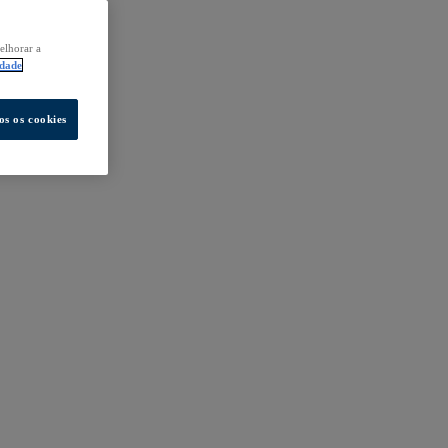
elhorar a
idade
os os cookies