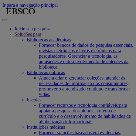
Ir para a navegação principal
Inicie sua pesquisa
Soluções para
Bibliotecas acadêmicas
Fornecer bancos de dados de pesquisa essenciais,
revistas eletrônicas e livros eletrônicos para
pesquisadores. Gerenciar a tecnologia, as
aquisições e o desenvolvimento de coleções da
biblioteca.
Bibliotecas públicas
Ajude a criar e gerenciar coleções, atender às
necessidades de informação dos consumidores,
promover o aprendizado contínuo e transformar
vidas.
Escolas
Fornecer recursos e tecnologia confiáveis para
apoiar a pesquisa dos alunos, a oferta de
currículo e o desenvolvimento de habilidades de
alfabetização informacional.
Instituições médicas
Fornecer soluções baseadas em evidências,