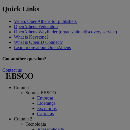
Quick Links
Video: OpenAthens for publishers
OpenAthens Federation
OpenAthens Wayfinder (organization discovery service)
What is Keystone?
What is OpenID Connect?
Learn more about OpenAthens
Got another question?
Contact us
Column 1
Sobre a EBSCO
Empresa
Liderança
Escritórios
Carreiras
Column 2
Tecnologia
Acessibilidade