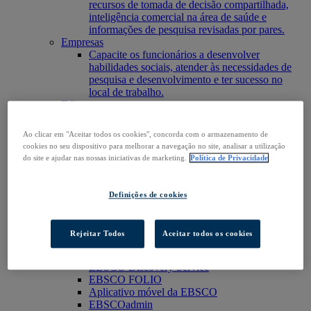
recursos de tomada de decisão compartilhada,
inteligência comercial na área de saúde e
informações de pesquisa revisadas por pares.
Empresas
Capacite os funcionários a desenvolver
habilidades sociais, atender às necessidades de
pesquisa e desenvolvimento e ter sucesso no
local de trabalho.
Editores
Expanda o alcance de seu conteúdo ou serviço,
aumente sua presença em novos mercados
Ao clicar em "Aceitar todos os cookies", concorda com o armazenamento de
existentes.
cookies no seu dispositivo para melhorar a navegação no site, analisar a utilização
Pesquisadores e estudantes
do site e ajudar nas nossas iniciativas de marketing.
Política de Privacidade
Encontre sua organização para acessar nossos
produtos e iniciar sua pesquisa.
Acesse o EBSCOhost
Definições de cookies
Explorar produtos
Entre em contato
Produtos
Rejeitar Todos
Aceitar todos os cookies
Tecnologia e Descoberta
BiblioGraph
EBSCO Discovery Service
EBSCO FOLIO
Aplicativo móvel da EBSCO
EBSCOadmin