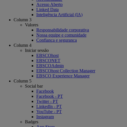
Acesso Aberto
Linked Data
Inteligência Artificial (IA)
Column 3
Valores
Responsabilidade corporativa
Nossa equipe e comunidade
Confiança e segurança
Column 4
Iniciar sessão
EBSCOhost
EBSCONET
EBSCOAdmin
EBSCOhost Collection Manager
EBSCO Experience Manager
Column 5
Social bar
Facebook
Facebook - PT
Twitter - PT
LinkedIn - PT
YouTube - PT
Instagram
Badges
App Store