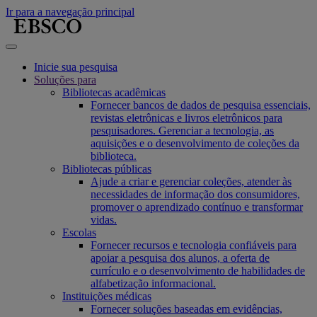
Ir para a navegação principal
Inicie sua pesquisa
Soluções para
Bibliotecas acadêmicas
Fornecer bancos de dados de pesquisa essenciais,
revistas eletrônicas e livros eletrônicos para
pesquisadores. Gerenciar a tecnologia, as
aquisições e o desenvolvimento de coleções da
biblioteca.
Bibliotecas públicas
Ajude a criar e gerenciar coleções, atender às
necessidades de informação dos consumidores,
promover o aprendizado contínuo e transformar
vidas.
Escolas
Fornecer recursos e tecnologia confiáveis para
apoiar a pesquisa dos alunos, a oferta de
currículo e o desenvolvimento de habilidades de
alfabetização informacional.
Instituições médicas
Fornecer soluções baseadas em evidências,