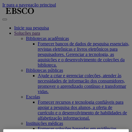
Ir para a navegação principal
Inicie sua pesquisa
Soluções para
Bibliotecas acadêmicas
Fornecer bancos de dados de pesquisa essenciais,
revistas eletrônicas e livros eletrônicos para
pesquisadores. Gerenciar a tecnologia, as
aquisições e o desenvolvimento de coleções da
biblioteca.
Bibliotecas públicas
Ajude a criar e gerenciar coleções, atender às
necessidades de informação dos consumidores,
promover o aprendizado contínuo e transformar
vidas.
Escolas
Fornecer recursos e tecnologia confiáveis para
apoiar a pesquisa dos alunos, a oferta de
currículo e o desenvolvimento de habilidades de
alfabetização informacional.
Instituições médicas
Fornecer soluções baseadas em evidências,