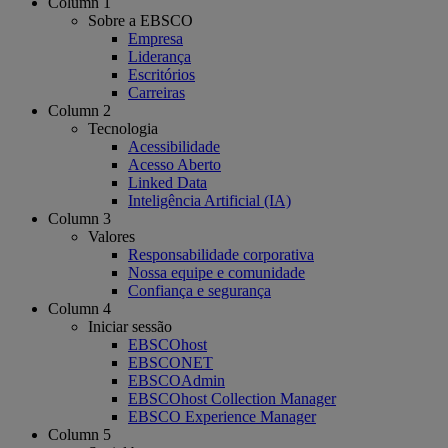
Column 1
Sobre a EBSCO
Empresa
Liderança
Escritórios
Carreiras
Column 2
Tecnologia
Acessibilidade
Acesso Aberto
Linked Data
Inteligência Artificial (IA)
Column 3
Valores
Responsabilidade corporativa
Nossa equipe e comunidade
Confiança e segurança
Column 4
Iniciar sessão
EBSCOhost
EBSCONET
EBSCOAdmin
EBSCOhost Collection Manager
EBSCO Experience Manager
Column 5