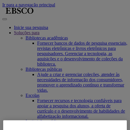
Ir para a navegação principal
Inicie sua pesquisa
Soluções para
Bibliotecas acadêmicas
Fornecer bancos de dados de pesquisa essenciais,
revistas eletrônicas e livros eletrônicos para
pesquisadores. Gerenciar a tecnologia, as
aquisições e o desenvolvimento de coleções da
biblioteca.
Bibliotecas públicas
Ajude a criar e gerenciar coleções, atender às
necessidades de informação dos consumidores,
promover o aprendizado contínuo e transformar
vidas.
Escolas
Fornecer recursos e tecnologia confiáveis para
apoiar a pesquisa dos alunos, a oferta de
currículo e o desenvolvimento de habilidades de
alfabetização informacional.
Instituições médicas
Fornecer soluções baseadas em evidências,