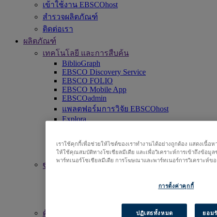
เข้าใช้งาน EBSCOhost
สำรวจผลิตภัณฑ์
ติดต่อเรา
ผลิตภัณฑ์
เทคโนโลยี และการสืบค้น
BiblioGraph
EBSCO Discovery Service
EBSCO FOLIO
EBSCO Mobile App
EBSCOadmin
แพลตฟอร์มการวิจัย EBSCOhost
Explora
Full Text Finder
EBSCO OpenAthens
Panorama
เราใช้คุกกี้เพื่อช่วยให้ไซต์ของเราทำงานได้อย่างถูกต้อง แสดงเนื้
ให้ใช้คุณสมบัติทางโซเชียลมีเดีย และเพื่อวิเคราะห์การเข้าถึงข้อมู
Stacks
พาร์ทเนอร์โซเชียลมีเดีย การโฆษณาและพาร์ทเนอร์การวิเคราะห์ของ
ฐานข้อมูล & คลังเนื้อหา
ตัวช่วยในการตัดสินใจทางคลินิก
การตั้งค่าคุกกี้
คลังเก็บนิตยสาร
ฐานข้อมูลการวิจัย
ตัวช่วยในการตัดสินใจทางคลินิก
ปฏิเสธทั้งหมด
ยอมรั