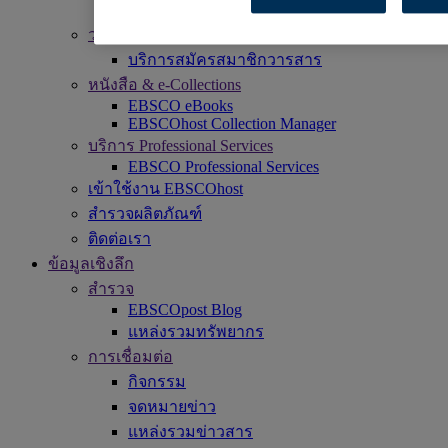
DynaMed
วารสาร แพ็คเกจ และนิตยสารอิเล็กทรอนิกส์
บริการสมัครสมาชิกวารสาร
หนังสือ & e-Collections
EBSCO eBooks
EBSCOhost Collection Manager
บริการ Professional Services
EBSCO Professional Services
เข้าใช้งาน EBSCOhost
สำรวจผลิตภัณฑ์
ติดต่อเรา
ข้อมูลเชิงลึก
สำรวจ
EBSCOpost Blog
แหล่งรวมทรัพยากร
การเชื่อมต่อ
กิจกรรม
จดหมายข่าว
แหล่งรวมข่าวสาร