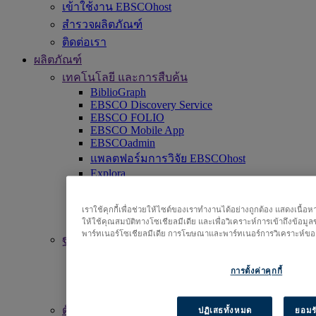
เข้าใช้งาน EBSCOhost
สำรวจผลิตภัณฑ์
ติดต่อเรา
ผลิตภัณฑ์
เทคโนโลยี และการสืบค้น
BiblioGraph
EBSCO Discovery Service
EBSCO FOLIO
EBSCO Mobile App
EBSCOadmin
แพลตฟอร์มการวิจัย EBSCOhost
Explora
Full Text Finder
EBSCO OpenAthens
Panorama
เราใช้คุกกี้เพื่อช่วยให้ไซต์ของเราทำงานได้อย่างถูกต้อง แสดงเนื้
ให้ใช้คุณสมบัติทางโซเชียลมีเดีย และเพื่อวิเคราะห์การเข้าถึงข้อมู
Stacks
พาร์ทเนอร์โซเชียลมีเดีย การโฆษณาและพาร์ทเนอร์การวิเคราะห์ของ
ฐานข้อมูล & คลังเนื้อหา
ตัวช่วยในการตัดสินใจทางคลินิก
การตั้งค่าคุกกี้
คลังเก็บนิตยสาร
ฐานข้อมูลการวิจัย
ตัวช่วยในการตัดสินใจทางคลินิก
ปฏิเสธทั้งหมด
ยอมรั