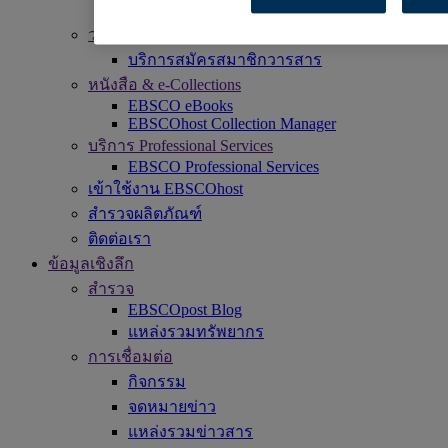
DynaMed
วารสาร แพ็คเกจ และนิตยสารอิเล็กทรอนิกส์
บริการสมัครสมาชิกวารสาร
หนังสือ & e-Collections
EBSCO eBooks
EBSCOhost Collection Manager
บริการ Professional Services
EBSCO Professional Services
เข้าใช้งาน EBSCOhost
สำรวจผลิตภัณฑ์
ติดต่อเรา
ข้อมูลเชิงลึก
สำรวจ
EBSCOpost Blog
แหล่งรวมทรัพยากร
การเชื่อมต่อ
กิจกรรม
จดหมายข่าว
แหล่งรวมข่าวสาร