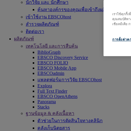
นักวิจัย และ นักศึกษา
ค้นหาองค์กรของคุณเพื่อเข้าถึงผลิตภัณฑ์ของเรา 
เราใช้คุกกี้
เข้าใช้งาน EBSCOhost
คุณสมบัติทาง
สำรวจผลิตภัณฑ์
เชียลมีเดีย
ติดต่อเรา
ผลิตภัณฑ์
การตั้งค่าคุก
เทคโนโลยี และการสืบค้น
BiblioGraph
EBSCO Discovery Service
EBSCO FOLIO
EBSCO Mobile App
EBSCOadmin
แพลตฟอร์มการวิจัย EBSCOhost
Explora
Full Text Finder
EBSCO OpenAthens
Panorama
Stacks
ฐานข้อมูล & คลังเนื้อหา
ตัวช่วยในการตัดสินใจทางคลินิก
คลังเก็บนิตยสาร