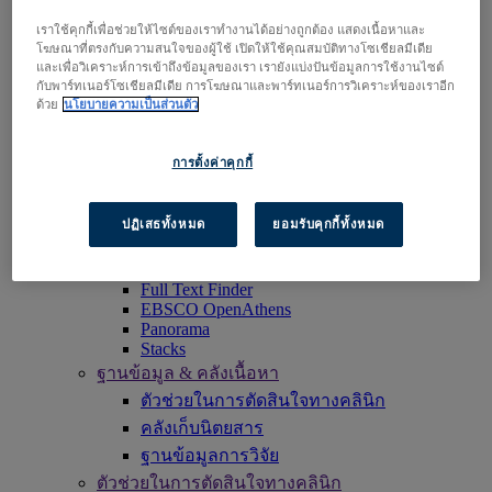
เข้าใช้งาน EBSCOhost
เราใช้คุกกี้เพื่อช่วยให้ไซต์ของเราทำงานได้อย่างถูกต้อง แสดงเนื้อหาและ
สำรวจผลิตภัณฑ์
โฆษณาที่ตรงกับความสนใจของผู้ใช้ เปิดให้ใช้คุณสมบัติทางโซเชียลมีเดีย
ติดต่อเรา
และเพื่อวิเคราะห์การเข้าถึงข้อมูลของเรา เรายังแบ่งปันข้อมูลการใช้งานไซต์
กับพาร์ทเนอร์โซเชียลมีเดีย การโฆษณาและพาร์ทเนอร์การวิเคราะห์ของเราอีก
ผลิตภัณฑ์
ด้วย
นโยบายความเป็นส่วนตัว
เทคโนโลยี และการสืบค้น
BiblioGraph
EBSCO Discovery Service
การตั้งค่าคุกกี้
EBSCO FOLIO
EBSCO Mobile App
EBSCOadmin
ปฏิเสธทั้งหมด
ยอมรับคุกกี้ทั้งหมด
แพลตฟอร์มการวิจัย EBSCOhost
Explora
Full Text Finder
EBSCO OpenAthens
Panorama
Stacks
ฐานข้อมูล & คลังเนื้อหา
ตัวช่วยในการตัดสินใจทางคลินิก
คลังเก็บนิตยสาร
ฐานข้อมูลการวิจัย
ตัวช่วยในการตัดสินใจทางคลินิก