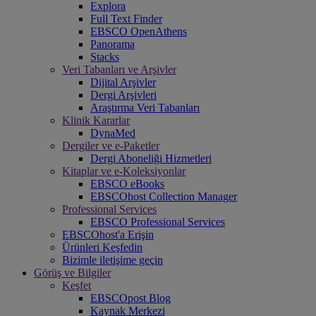
Explora
Full Text Finder
EBSCO OpenAthens
Panorama
Stacks
Veri Tabanları ve Arşivler
Dijital Arşivler
Dergi Arşivleri
Araştırma Veri Tabanları
Klinik Kararlar
DynaMed
Dergiler ve e-Paketler
Dergi Aboneliği Hizmetleri
Kitaplar ve e-Koleksiyonlar
EBSCO eBooks
EBSCOhost Collection Manager
Professional Services
EBSCO Professional Services
EBSCOhost'a Erişin
Ürünleri Keşfedin
Bizimle iletişime geçin
Görüş ve Bilgiler
Keşfet
EBSCOpost Blog
Kaynak Merkezi