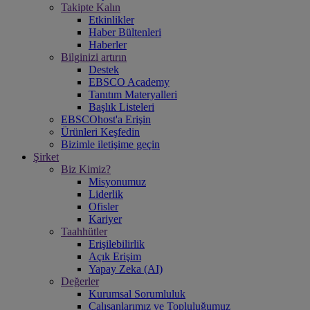
Takipte Kalın
Etkinlikler
Haber Bültenleri
Haberler
Bilginizi artırın
Destek
EBSCO Academy
Tanıtım Materyalleri
Başlık Listeleri
EBSCOhost'a Erişin
Ürünleri Keşfedin
Bizimle iletişime geçin
Şirket
Biz Kimiz?
Misyonumuz
Liderlik
Ofisler
Kariyer
Taahhütler
Erişilebilirlik
Açık Erişim
Yapay Zeka (AI)
Değerler
Kurumsal Sorumluluk
Çalışanlarımız ve Topluluğumuz