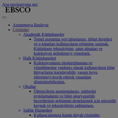
Ana navigasyona geç
Araştırmaya Başlayın
Çözümler
Akademik Kütüphaneler
Temel araştırma veri tabanlarını, dijital dergileri
ve e-kitapları kullanıcıların erişimine sunmak.
Kütüphane teknolojisini, satın almaları ve
koleksiyon geliştirmeyi yönetmek.
Halk Kütüphaneleri
Koleksiyonların oluşturulmasına ve
yönetilmesine yardımcı olarak kullanıcıların bilgi
ihtiyaçlarını karşılayabilir, yaşam boyu
öğrenmeyi teşvik ederek yaşamları
dönüştürebilirsiniz.
Okullar
Öğrencilerin araştırmalarını, müfredat
uygulamalarını ve bilgi okuryazarlığı
becerilerinin gelişimini desteklemek için güvenilir
kaynak ve teknolojilerin sağlanması.
Sağlık Hizmetleri
Kullanıcılarınıza kanıta dayalı çözümler,