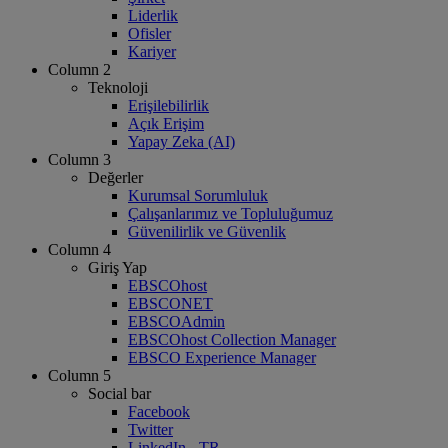
Liderlik
Ofisler
Kariyer
Column 2
Teknoloji
Erişilebilirlik
Açık Erişim
Yapay Zeka (AI)
Column 3
Değerler
Kurumsal Sorumluluk
Çalışanlarımız ve Topluluğumuz
Güvenilirlik ve Güvenlik
Column 4
Giriş Yap
EBSCOhost
EBSCONET
EBSCOAdmin
EBSCOhost Collection Manager
EBSCO Experience Manager
Column 5
Social bar
Facebook
Twitter
LinkedIn - TR