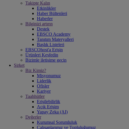
Takipte Kalın
Etkinlikler
Haber Bültenleri
Haberler
Bilginizi artırın
Destek
EBSCO Academy
Tanıtım Materyalleri
Başlık Listeleri
EBSCOhost'a Erişin
Ürünleri Keşfedin
Bizimle iletişime geçin
Şirket
Biz Kimiz?
Misyonumuz
Liderlik
Ofisler
Kariyer
Taahhütler
Erişilebilirlik
Açık Erişim
Yapay Zeka (AI)
Değerler
Kurumsal Sorumluluk
Çalışanlarımız ve Topluluğumuz