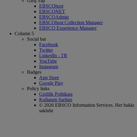
Giriş Yap
EBSCOhost
EBSCONET
EBSCOAdmin
EBSCOhost Collection Manager
EBSCO Experience Manager
Column 5
Social bar
Facebook
Twitter
LinkedIn - TR
YouTube
Instagram
Badges
App Store
Google Play
Policy links
Gizlilik Politikası
Kullanım Şartları
© 2026 EBSCO Information Services. Her hakkı
saklıdır