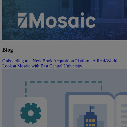
Blog
Onboarding to a New Book Acquisition Platform: A Real-World
Look at Mosaic with East Central University