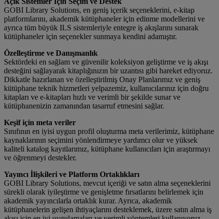
Açık Sistemler İçin Seçim ve Destek
GOBI Library Solutions, en geniş içerik seçeneklerini, e-kitap
platformlarını, akademik kütüphaneler için edinme modellerini ve
ayrıca tüm büyük ILS sistemleriyle entegre iş akışlarını sunarak
kütüphaneler için seçenekler sunmaya kendini adamıştır.
Özelleştirme ve Danışmanlık
Sektördeki en sağlam ve güvenilir koleksiyon geliştirme ve iş akışı
desteğini sağlayarak kitaplığınızın bir uzantısı gibi hareket ediyoruz.
Dikkatle hazırlanan ve özelleştirilmiş Onay Planlarımız ve geniş
kütüphane teknik hizmetleri yelpazemiz, kullanıcılarınız için doğru
kitapları ve e-kitapları hızlı ve verimli bir şekilde sunar ve
kütüphanenizin zamanından tasarruf etmesini sağlar.
Keşif için meta veriler
Sınıfının en iyisi uygun profil oluşturma meta verilerimiz, kütüphane
kaynaklarının seçimini yönlendirmeye yardımcı olur ve yüksek
kaliteli katalog kayıtlarımız, kütüphane kullanıcıları için araştırmayı
ve öğrenmeyi destekler.
Yayıncı İlişkileri ve Platform Ortaklıkları
GOBI Library Solutions, mevcut içeriği ve satın alma seçeneklerini
sürekli olarak iyileştirme ve genişletme fırsatlarını belirlemek için
akademik yayıncılarla ortaklık kurar. Ayrıca, akademik
kütüphanelerin gelişen ihtiyaçlarını desteklemek, üzere satın alma iş
akışı için en iyi uygulamaları ve verimli yöntemleri kullanıyoruz.