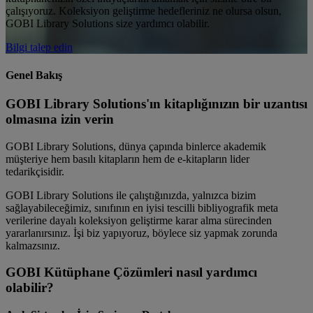
çalışıyoruz. Koleksiyon geliştirme hedefleriniz ne olursa olsun,
GOBI Library Solutions size yardımcı olabilir.
Bilgi talep edin
Genel Bakış
GOBI Library Solutions'ın kitaplığınızın bir uzantısı
olmasına izin verin
GOBI Library Solutions, dünya çapında binlerce akademik
müşteriye hem basılı kitapların hem de e-kitapların lider
tedarikçisidir.
GOBI Library Solutions ile çalıştığınızda, yalnızca bizim
sağlayabileceğimiz, sınıfının en iyisi tescilli bibliyografik meta
verilerine dayalı koleksiyon geliştirme karar alma sürecinden
yararlanırsınız. İşi biz yapıyoruz, böylece siz yapmak zorunda
kalmazsınız.
GOBI Kütüphane Çözümleri nasıl yardımcı
olabilir?