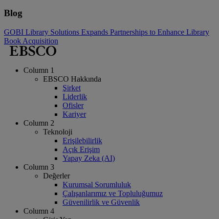
Blog
GOBI Library Solutions Expands Partnerships to Enhance Library
Book Acquisition
Column 1
EBSCO Hakkında
Şirket
Liderlik
Ofisler
Kariyer
Column 2
Teknoloji
Erişilebilirlik
Açık Erişim
Yapay Zeka (AI)
Column 3
Değerler
Kurumsal Sorumluluk
Çalışanlarımız ve Topluluğumuz
Güvenilirlik ve Güvenlik
Column 4