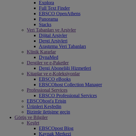
Explora
Full Text Finder
EBSCO OpenAthens
Panorama
Stacks
Veri Tabanları ve Arşivler
Dijital Arşivler
Dergi Arşivleri
Araştırma Veri Tabanları
Klinik Kararlar
DynaMed
Dergiler ve e-Paketler
Dergi Aboneliği Hizmetleri
Kitaplar ve e-Koleksiyonlar
EBSCO eBooks
EBSCOhost Collection Manager
Professional Services
EBSCO Professional Services
EBSCOhost'a Erişin
Ürünleri Keşfedin
Bizimle iletişime geçin
Görüş ve Bilgiler
Keşfet
EBSCOpost Blog
Kaynak Merkezi