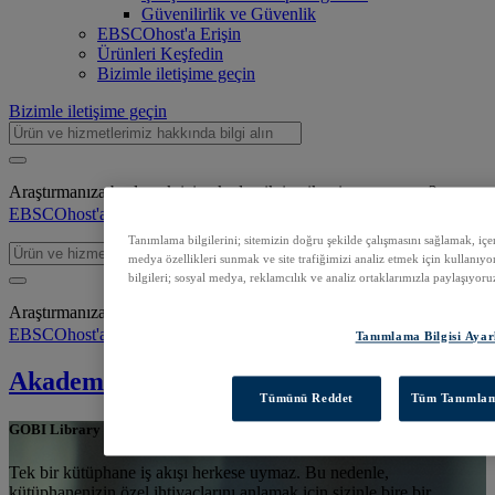
Güvenilirlik ve Güvenlik
EBSCOhost'a Erişin
Ürünleri Keşfedin
Bizimle iletişime geçin
Bizimle iletişime geçin
Araştırmanıza başlamak için akademik içerik mi arıyorsunuz?
EBSCOhost'a giriş yap
Tanımlama bilgilerini; sitemizin doğru şekilde çalışmasını sağlamak, içeri
medya özellikleri sunmak ve site trafiğimizi analiz etmek için kullanıyor
bilgileri; sosyal medya, reklamcılık ve analiz ortaklarımızla paylaşıyoru
Araştırmanıza başlamak için akademik içerik mi arıyorsunuz?
EBSCOhost'a giriş yap
Tanımlama Bilgisi Ayar
Akademik Kütüphaneler
Tümünü Reddet
Tüm Tanımlama
GOBI Library Solutions
Tek bir kütüphane iş akışı herkese uymaz. Bu nedenle,
kütüphanenizin özel ihtiyaçlarını anlamak için sizinle bire bir