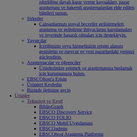
işbirliğine dayalı karar verme kaynakları, pazar
araştırması ve hakemli araştırmalardan elde edilen
bilgileri sunun.
Şirketler
Çalışanlarınızı sosyal beceriler geliştirmeleri,
araştırma ve geliştirme ihtiyaçlarını karşılamaları
ve işyerinde başarılı olmaları için destekleyin.
Yayıncılar
İçeriğinizin veya hizmetinizin erişim alanını
genişletin ve mevcut ve yeni pazarlardaki yerinizi
güçlendirin.
Araştırmacılar ve öğrenciler
Ürünlerimize erişmek ve araştırmanıza başlamak
için kurumunuzu bulun.
EBSCOhost'a Erişin
Ürünleri Keşfedin
Bizimle iletişime geçin
Ürünler
Teknoloji ve Keşif
BiblioGraph
EBSCO Discovery Service
EBSCO FOLIO
EBSCO Mobil Uygulaması
EBSCOadmin
EBSCOhost Araştırma Platformu