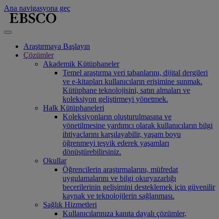
Ana navigasyona geç
Araştırmaya Başlayın
Çözümler
Akademik Kütüphaneler
Temel araştırma veri tabanlarını, dijital dergileri
ve e-kitapları kullanıcıların erişimine sunmak.
Kütüphane teknolojisini, satın almaları ve
koleksiyon geliştirmeyi yönetmek.
Halk Kütüphaneleri
Koleksiyonların oluşturulmasına ve
yönetilmesine yardımcı olarak kullanıcıların bilgi
ihtiyaçlarını karşılayabilir, yaşam boyu
öğrenmeyi teşvik ederek yaşamları
dönüştürebilirsiniz.
Okullar
Öğrencilerin araştırmalarını, müfredat
uygulamalarını ve bilgi okuryazarlığı
becerilerinin gelişimini desteklemek için güvenilir
kaynak ve teknolojilerin sağlanması.
Sağlık Hizmetleri
Kullanıcılarınıza kanıta dayalı çözümler,