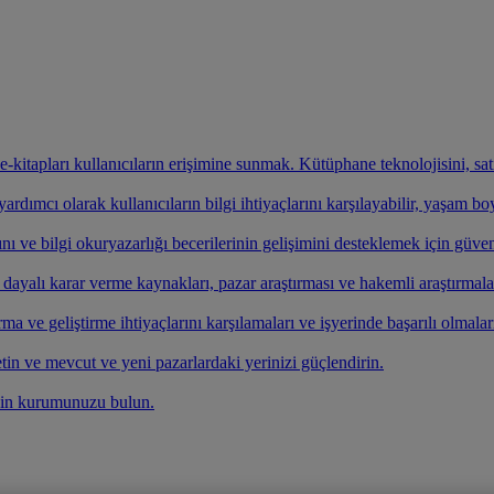
ve e-kitapları kullanıcıların erişimine sunmak. Kütüphane teknolojisini, s
rdımcı olarak kullanıcıların bilgi ihtiyaçlarını karşılayabilir, yaşam b
nı ve bilgi okuryazarlığı becerilerinin gelişimini desteklemek için güven
e dayalı karar verme kaynakları, pazar araştırması ve hakemli araştırmala
ırma ve geliştirme ihtiyaçlarını karşılamaları ve işyerinde başarılı olmalar
etin ve mevcut ve yeni pazarlardaki yerinizi güçlendirin.
çin kurumunuzu bulun.