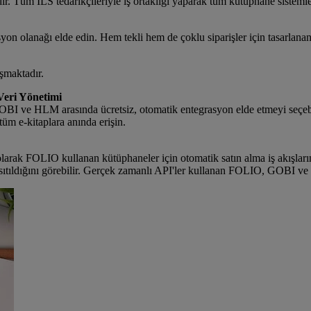
ır. Tüm ILS tedarikçileriyle iş ortaklığı yaparak tüm kütüphane sisteml
n olanağı elde edin. Hem tekli hem de çoklu siparişler için tasarlanan b
şmaktadır.
eri Yönetimi
 HLM arasında ücretsiz, otomatik entegrasyon elde etmeyi seçebilirle
üm e-kitaplara anında erişin.
ak FOLIO kullanan kütüphaneler için otomatik satın alma iş akışların
tıldığını görebilir. Gerçek zamanlı API'ler kullanan FOLIO, GOBI ve diğer