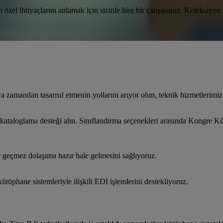
zel ihtiyaçlarını anlamak için sizinle bire bir çalışıyoruz. Koleksiyon
 veya zamandan tasarruf etmenin yollarını arıyor olun, teknik hizmetlerimi
ilmiş kataloglama desteği alın. Sınıflandırma seçenekleri arasında Kong
er geçmez dolaşıma hazır hale gelmesini sağlıyoruz.
kütüphane sistemleriyle ilişkili EDI işlemlerini destekliyoruz.