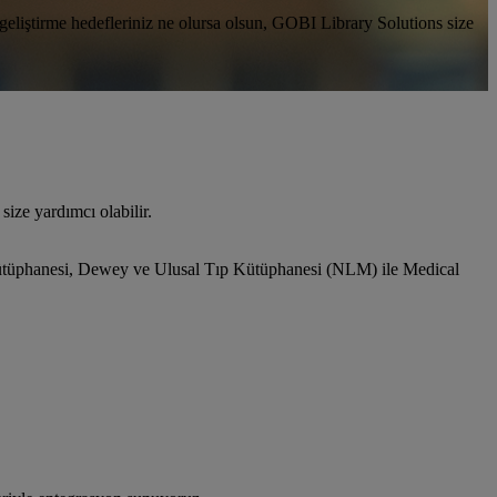
 geliştirme hedefleriniz ne olursa olsun, GOBI Library Solutions size
z size yardımcı olabilir.
re Kütüphanesi, Dewey ve Ulusal Tıp Kütüphanesi (NLM) ile Medical