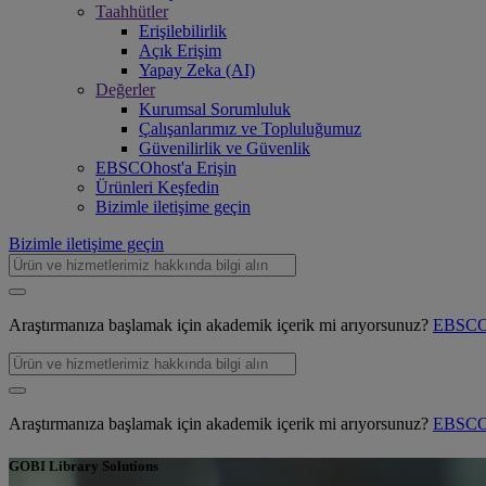
Taahhütler
Erişilebilirlik
Açık Erişim
Yapay Zeka (AI)
Değerler
Kurumsal Sorumluluk
Çalışanlarımız ve Topluluğumuz
Güvenilirlik ve Güvenlik
EBSCOhost'a Erişin
Ürünleri Keşfedin
Bizimle iletişime geçin
Bizimle iletişime geçin
Araştırmanıza başlamak için akademik içerik mi arıyorsunuz?
EBSCOh
Araştırmanıza başlamak için akademik içerik mi arıyorsunuz?
EBSCOh
GOBI Library Solutions