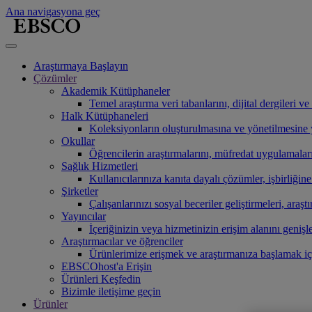
Ana navigasyona geç
Araştırmaya Başlayın
Çözümler
Akademik Kütüphaneler
Temel araştırma veri tabanlarını, dijital dergileri 
Halk Kütüphaneleri
Koleksiyonların oluşturulmasına ve yönetilmesine ya
Okullar
Öğrencilerin araştırmalarını, müfredat uygulamaları
Sağlık Hizmetleri
Kullanıcılarınıza kanıta dayalı çözümler, işbirliğin
Şirketler
Çalışanlarınızı sosyal beceriler geliştirmeleri, araşt
Yayıncılar
İçeriğinizin veya hizmetinizin erişim alanını genişl
Araştırmacılar ve öğrenciler
Ürünlerimize erişmek ve araştırmanıza başlamak i
EBSCOhost'a Erişin
Ürünleri Keşfedin
Bizimle iletişime geçin
Ürünler