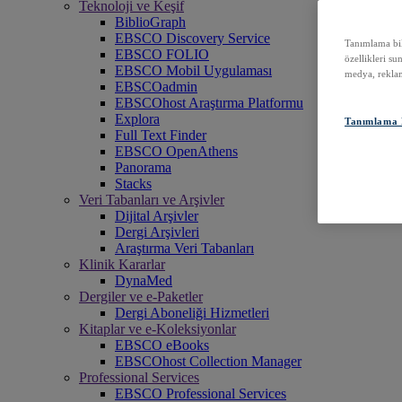
Teknoloji ve Keşif
BiblioGraph
EBSCO Discovery Service
Tanımlama bilg
EBSCO FOLIO
özellikleri su
EBSCO Mobil Uygulaması
medya, reklam
EBSCOadmin
EBSCOhost Araştırma Platformu
Explora
Tanımlama B
Full Text Finder
EBSCO OpenAthens
Panorama
Stacks
Veri Tabanları ve Arşivler
Dijital Arşivler
Dergi Arşivleri
Araştırma Veri Tabanları
Klinik Kararlar
DynaMed
Dergiler ve e-Paketler
Dergi Aboneliği Hizmetleri
Kitaplar ve e-Koleksiyonlar
EBSCO eBooks
EBSCOhost Collection Manager
Professional Services
EBSCO Professional Services