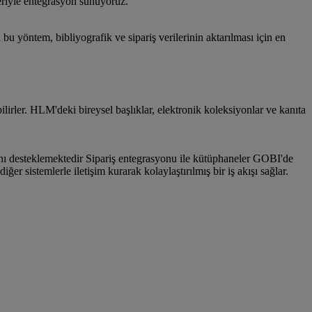
eriyle entegrasyon sunuyoruz.
u yöntem, bibliyografik ve sipariş verilerinin aktarılması için en
r. HLM'deki bireysel başlıklar, elektronik koleksiyonlar ve kanıta
ı desteklemektedir Sipariş entegrasyonu ile kütüphaneler GOBI'de
 sistemlerle iletişim kurarak kolaylaştırılmış bir iş akışı sağlar.