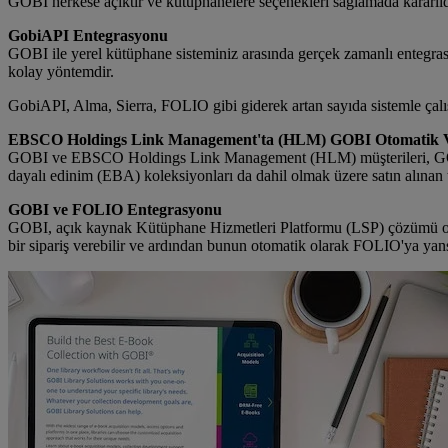
GOBI herkese açıktır ve kütüphanelere seçenekleri sağlamada kararlıd
GobiAPI Entegrasyonu
GOBI ile yerel kütüphane sisteminiz arasında gerçek zamanlı entegrasyo
kolay yöntemdir.
GobiAPI, Alma, Sierra, FOLIO gibi giderek artan sayıda sistemle çalı
EBSCO Holdings Link Management'ta (HLM) GOBI Otomatik V
GOBI ve EBSCO Holdings Link Management (HLM) müşterileri, GOBI ve
dayalı edinim (EBA) koleksiyonları da dahil olmak üzere satın alınan t
GOBI ve FOLIO Entegrasyonu
GOBI, açık kaynak Kütüphane Hizmetleri Platformu (LSP) çözümü olar
bir sipariş verebilir ve ardından bunun otomatik olarak FOLIO'ya yansı