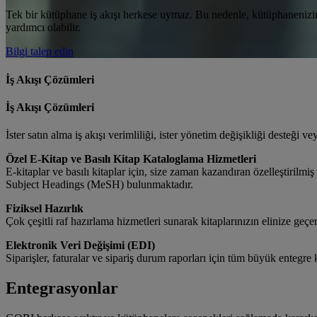
Tek bir kütüphane iş akışı herkese uymaz. Bu nedenle, kütüphanenizin ö
yardımcı olabilir.
Bilgi talep edin
İş Akışı Çözümleri
İş Akışı Çözümleri
İster satın alma iş akışı verimliliği, ister yönetim değişikliği desteği
Özel E-Kitap ve Basılı Kitap Kataloglama Hizmetleri
E-kitaplar ve basılı kitaplar için, size zaman kazandıran özelleştir
Subject Headings (MeSH) bulunmaktadır.
Fiziksel Hazırlık
Çok çeşitli raf hazırlama hizmetleri sunarak kitaplarınızın elinize geç
Elektronik Veri Değişimi (EDI)
Siparişler, faturalar ve sipariş durum raporları için tüm büyük entegre 
Entegrasyonlar