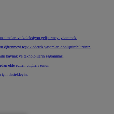
atın almaları ve koleksiyon geliştirmeyi yönetmek.
oyu öğrenmeyi teşvik ederek yaşamları dönüştürebilirsiniz.
ilir kaynak ve teknolojilerin sağlanması.
rdan elde edilen bilgileri sunun.
ı için destekleyin.