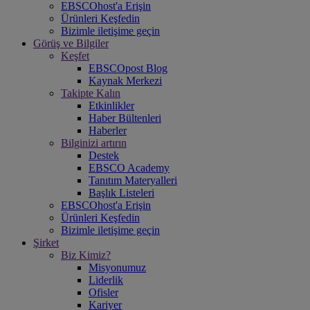
EBSCOhost'a Erişin
Ürünleri Keşfedin
Bizimle iletişime geçin
Görüş ve Bilgiler
Keşfet
EBSCOpost Blog
Kaynak Merkezi
Takipte Kalın
Etkinlikler
Haber Bültenleri
Haberler
Bilginizi artırın
Destek
EBSCO Academy
Tanıtım Materyalleri
Başlık Listeleri
EBSCOhost'a Erişin
Ürünleri Keşfedin
Bizimle iletişime geçin
Şirket
Biz Kimiz?
Misyonumuz
Liderlik
Ofisler
Kariyer