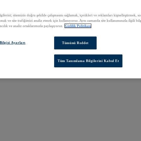
ilerini; sitemizin doğru şekilde çalışmasını sağlamak, içerikleri ve reklamları kişiselleştirmek, 
nmak ve site trafiğimizi analiz etmek için kullanıyoruz. Aynı zamanda site kullanımınızla ilgili bilg
cılık ve analiz ortaklarımızla paylaşıyoruz.
Gizlilik Politikası
ilgisi Ayarları
Tümünü Reddet
Tüm Tanımlama Bilgilerini Kabul Et