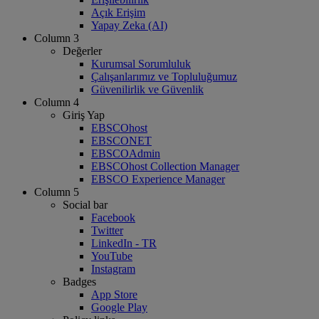
Açık Erişim
Yapay Zeka (AI)
Column 3
Değerler
Kurumsal Sorumluluk
Çalışanlarımız ve Topluluğumuz
Güvenilirlik ve Güvenlik
Column 4
Giriş Yap
EBSCOhost
EBSCONET
EBSCOAdmin
EBSCOhost Collection Manager
EBSCO Experience Manager
Column 5
Social bar
Facebook
Twitter
LinkedIn - TR
YouTube
Instagram
Badges
App Store
Google Play