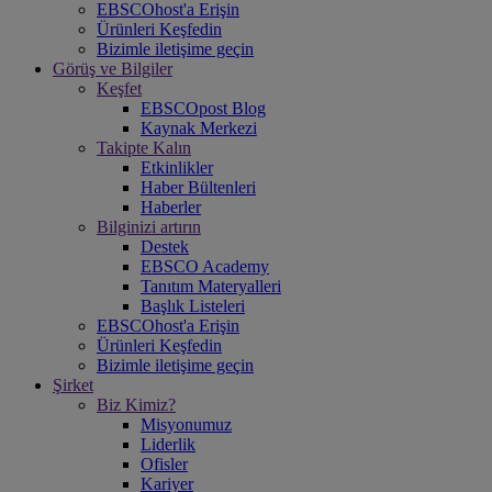
EBSCOhost'a Erişin
Ürünleri Keşfedin
Bizimle iletişime geçin
Görüş ve Bilgiler
Keşfet
EBSCOpost Blog
Kaynak Merkezi
Takipte Kalın
Etkinlikler
Haber Bültenleri
Haberler
Bilginizi artırın
Destek
EBSCO Academy
Tanıtım Materyalleri
Başlık Listeleri
EBSCOhost'a Erişin
Ürünleri Keşfedin
Bizimle iletişime geçin
Şirket
Biz Kimiz?
Misyonumuz
Liderlik
Ofisler
Kariyer