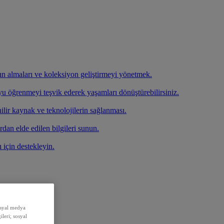
atın almaları ve koleksiyon geliştirmeyi yönetmek.
oyu öğrenmeyi teşvik ederek yaşamları dönüştürebilirsiniz.
ilir kaynak ve teknolojilerin sağlanması.
rdan elde edilen bilgileri sunun.
ı için destekleyin.
sosyal medya
ileri; sosyal