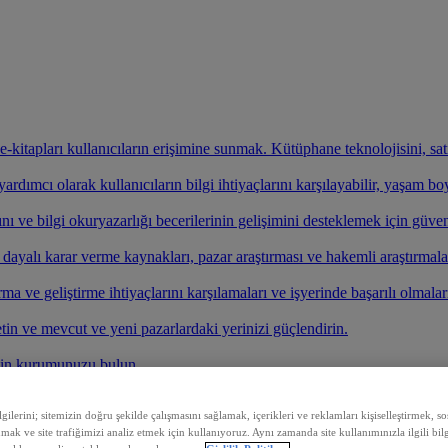
ve e-kitapları kullanıcıların erişimine sunmak. Kütüphane teknolojisini, s
rdımcı olarak kullanıcıların bilgi ihtiyaçlarını karşılayabilir, yaşam b
nı ve bilgi okuryazarlığı becerilerinin gelişimini desteklemek için güven
e dayalı karar verme kaynakları, pazar araştırması ve hakemli araştırmala
ırma ve geliştirme ihtiyaçlarını karşılamaları ve işyerinde başarılı olmalar
etin ve mevcut ve yeni pazarlardaki yerinizi güçlendirin.
çin kurumunuzu bulun.
ilerini; sitemizin doğru şekilde çalışmasını sağlamak, içerikleri ve reklamları kişiselleştirmek, 
nmak ve site trafiğimizi analiz etmek için kullanıyoruz. Aynı zamanda site kullanımınızla ilgili bilg