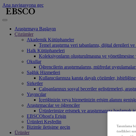
Ana navigasyona geç
Araştırmaya Başlayın
Çözümler
Akademik Kütüphaneler
Temel araştırma veri tabanlarını, dijital dergileri 
Halk Kütüphaneleri
Koleksiyonların oluşturulmasına ve yönetilmesine ya
Okullar
Öğrencilerin araştırmalarını, müfredat uygulamaları
Sağlık Hizmetleri
Kullanıcılarınıza kanıta dayalı çözümler, işbirliğin
Şirketler
Çalışanlarınızı sosyal beceriler geliştirmeleri, araşt
Yayıncılar
İçeriğinizin veya hizmetinizin erişim alanını genişl
Araştırmacılar ve öğrenciler
Ürünlerimize erişmek ve araştırmanıza başlamak i
EBSCOhost'a Erişin
Ürünleri Keşfedin
Tanımlama bilg
Bizimle iletişime geçin
özellikleri su
Ürünler