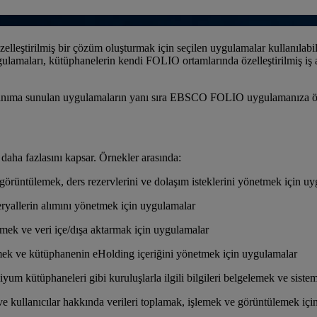
elleştirilmiş bir çözüm oluşturmak için seçilen uygulamalar kullanılab
gulamaları, kütüphanelerin kendi FOLIO ortamlarında özelleştirilmiş iş 
ullanıma sunulan uygulamaların yanı sıra EBSCO FOLIO uygulamanıza öz
daha fazlasını kapsar. Örnekler arasında:
 görüntülemek, ders rezervlerini ve dolaşım isteklerini yönetmek için u
teryallerin alımını yönetmek için uygulamalar
ek ve veri içe/dışa aktarmak için uygulamalar
ek ve kütüphanenin eHolding içeriğini yönetmek için uygulamalar
m kütüphaneleri gibi kuruluşlarla ilgili bilgileri belgelemek ve siste
lanıcılar hakkında verileri toplamak, işlemek ve görüntülemek için 