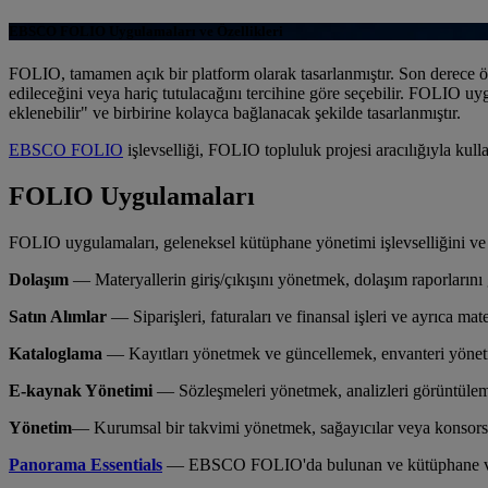
EBSCO FOLIO Uygulamaları ve Özellikleri
FOLIO, tamamen açık bir platform olarak tasarlanmıştır. Son derece öz
edileceğini veya hariç tutulacağını tercihine göre seçebilir. FOLIO uy
eklenebilir" ve birbirine kolayca bağlanacak şekilde tasarlanmıştır.
EBSCO FOLIO
işlevselliği, FOLIO topluluk projesi aracılığıyla k
FOLIO Uygulamaları
FOLIO uygulamaları, geleneksel kütüphane yönetimi işlevselliğini ve 
Dolaşım
— Materyallerin giriş/çıkışını yönetmek, dolaşım raporlarını
Satın Alımlar
— Siparişleri, faturaları ve finansal işleri ve ayrıca ma
Kataloglama
— Kayıtları yönetmek ve güncellemek, envanteri yönetm
E-kaynak Yönetimi
— Sözleşmeleri yönetmek, analizleri görüntülem
Yönetim
— Kurumsal bir takvimi yönetmek, sağayıcılar veya konsorsiyu
Panorama Essentials
— EBSCO FOLIO'da bulunan ve kütüphane ve kul