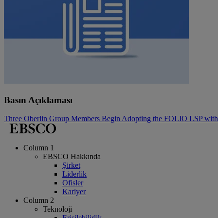
Basın Açıklaması
Three Oberlin Group Members Begin Adopting the FOLIO LSP wi
Column 1
EBSCO Hakkında
Şirket
Liderlik
Ofisler
Kariyer
Column 2
Teknoloji
Erişilebilirlik