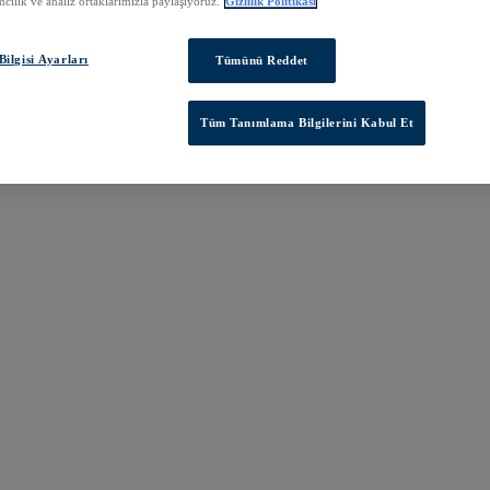
cılık ve analiz ortaklarımızla paylaşıyoruz.
Gizlilik Politikası
ilgisi Ayarları
Tümünü Reddet
Tüm Tanımlama Bilgilerini Kabul Et