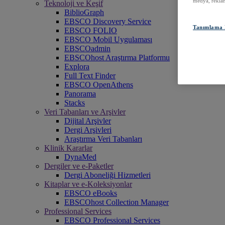
medya, reklam
Teknoloji ve Keşif
BiblioGraph
EBSCO Discovery Service
Tanımlama B
EBSCO FOLIO
EBSCO Mobil Uygulaması
EBSCOadmin
EBSCOhost Araştırma Platformu
Explora
Full Text Finder
EBSCO OpenAthens
Panorama
Stacks
Veri Tabanları ve Arşivler
Dijital Arşivler
Dergi Arşivleri
Araştırma Veri Tabanları
Klinik Kararlar
DynaMed
Dergiler ve e-Paketler
Dergi Aboneliği Hizmetleri
Kitaplar ve e-Koleksiyonlar
EBSCO eBooks
EBSCOhost Collection Manager
Professional Services
EBSCO Professional Services