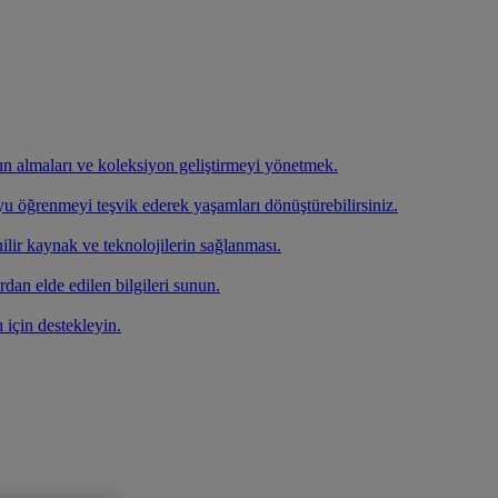
atın almaları ve koleksiyon geliştirmeyi yönetmek.
oyu öğrenmeyi teşvik ederek yaşamları dönüştürebilirsiniz.
ilir kaynak ve teknolojilerin sağlanması.
rdan elde edilen bilgileri sunun.
ı için destekleyin.