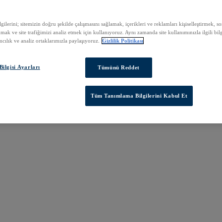
ilerini; sitemizin doğru şekilde çalışmasını sağlamak, içerikleri ve reklamları kişiselleştirmek, 
nmak ve site trafiğimizi analiz etmek için kullanıyoruz. Aynı zamanda site kullanımınızla ilgili bilg
cılık ve analiz ortaklarımızla paylaşıyoruz.
Gizlilik Politikası
ilgisi Ayarları
Tümünü Reddet
Tüm Tanımlama Bilgilerini Kabul Et