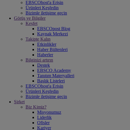
EBSCOhost'a Erişin
Ürünleri Keşfedin
Bizimle iletişime geçin
Görüş ve Bilgiler
Keşfet
EBSCOpost Blog
Kaynak Merkezi
Takipte Kalın
Etkinlikler
Haber Bültenleri
Haberler
Bilginizi artırın
Destek
EBSCO Academy
Tanıtım Materyalleri
Başlık Listeleri
EBSCOhost'a Erişin
Ürünleri Keşfedin
Bizimle iletişime geçin
Şirket
Biz Kimiz?
Misyonumuz
Liderlik
Ofisler
Kariyer