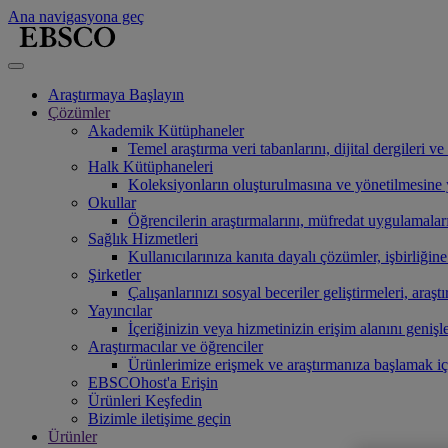
Ana navigasyona geç
Araştırmaya Başlayın
Çözümler
Akademik Kütüphaneler
Temel araştırma veri tabanlarını, dijital dergileri 
Halk Kütüphaneleri
Koleksiyonların oluşturulmasına ve yönetilmesine ya
Okullar
Öğrencilerin araştırmalarını, müfredat uygulamaları
Sağlık Hizmetleri
Kullanıcılarınıza kanıta dayalı çözümler, işbirliğin
Şirketler
Çalışanlarınızı sosyal beceriler geliştirmeleri, araşt
Yayıncılar
İçeriğinizin veya hizmetinizin erişim alanını genişl
Araştırmacılar ve öğrenciler
Ürünlerimize erişmek ve araştırmanıza başlamak i
EBSCOhost'a Erişin
Ürünleri Keşfedin
Bizimle iletişime geçin
Ürünler