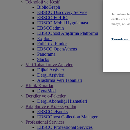
Teknoloji ve Keşif
BiblioGraph
EBSCO Discovery Service
Tanımlama bilg
EBSCO FOLIO
özellikleri su
EBSCO Mobil Uygulaması
medya, reklam
EBSCOadmin
EBSCOhost Araştırma Platformu
Explora
Tanımlama B
Full Text Finder
EBSCO OpenAthens
Panorama
Stacks
Veri Tabanları ve Arşivler
Dijital Arşivler
Dergi Arşivleri
Araştırma Veri Tabanları
Klinik Kararlar
DynaMed
Dergiler ve e-Paketler
Dergi Aboneliği Hizmetleri
Kitaplar ve e-Koleksiyonlar
EBSCO eBooks
EBSCOhost Collection Manager
Professional Services
EBSCO Professional Services