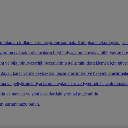
ve e-kitapları kullanıcıların erişimine sunmak. Kütüphane teknolojisini, s
rdımcı olarak kullanıcıların bilgi ihtiyaçlarını karşılayabilir, yaşam b
nı ve bilgi okuryazarlığı becerilerinin gelişimini desteklemek için güven
e dayalı karar verme kaynakları, pazar araştırması ve hakemli araştırmala
ırma ve geliştirme ihtiyaçlarını karşılamaları ve işyerinde başarılı olmalar
etin ve mevcut ve yeni pazarlardaki yerinizi güçlendirin.
çin kurumunuzu bulun.