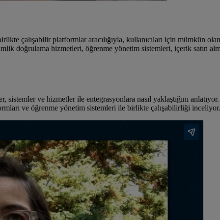
birlikte çalışabilir platformlar aracılığıyla, kullanıcıları için mümkün ola
lik doğrulama hizmetleri, öğrenme yönetim sistemleri, içerik satın alma 
mler ve hizmetler ile entegrasyonlara nasıl yaklaştığını anlatıyor. B
rmları ve öğrenme yönetim sistemleri ile birlikte çalışabilirliği inceliyor