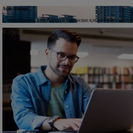
Açık Altyapı
Uygulamalarımız, kütüphanelerin kullanıcıları için mümkün olan en iyi ç