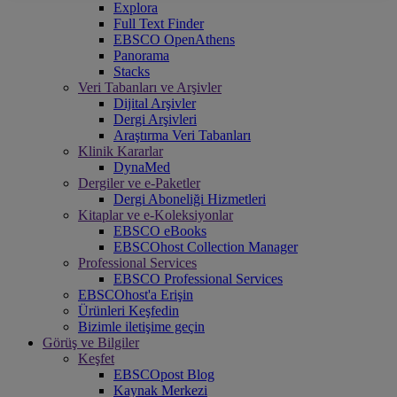
Explora
Full Text Finder
EBSCO OpenAthens
Panorama
Stacks
Veri Tabanları ve Arşivler
Dijital Arşivler
Dergi Arşivleri
Araştırma Veri Tabanları
Klinik Kararlar
DynaMed
Dergiler ve e-Paketler
Dergi Aboneliği Hizmetleri
Kitaplar ve e-Koleksiyonlar
EBSCO eBooks
EBSCOhost Collection Manager
Professional Services
EBSCO Professional Services
EBSCOhost'a Erişin
Ürünleri Keşfedin
Bizimle iletişime geçin
Görüş ve Bilgiler
Keşfet
EBSCOpost Blog
Kaynak Merkezi