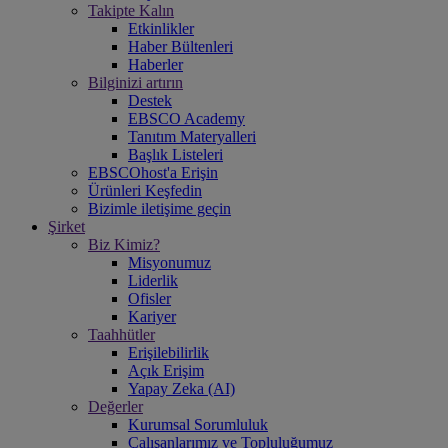
Takipte Kalın
Etkinlikler
Haber Bültenleri
Haberler
Bilginizi artırın
Destek
EBSCO Academy
Tanıtım Materyalleri
Başlık Listeleri
EBSCOhost'a Erişin
Ürünleri Keşfedin
Bizimle iletişime geçin
Şirket
Biz Kimiz?
Misyonumuz
Liderlik
Ofisler
Kariyer
Taahhütler
Erişilebilirlik
Açık Erişim
Yapay Zeka (AI)
Değerler
Kurumsal Sorumluluk
Çalışanlarımız ve Topluluğumuz