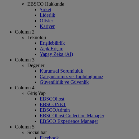
EBSCO Hakkında
Şirket
Liderlik
Ofisler
Kariyer
Column 2
Teknoloji
Erişilebilirlik
Açık Erişim
Yapay Zeka (AI)
Column 3
Değerler
Kurumsal Sorumluluk
Çalışanlarımız ve Topluluğumuz
Güvenilirlik ve Güvenlik
Column 4
Giriş Yap
EBSCOhost
EBSCONET
EBSCOAdmin
EBSCOhost Collection Manager
EBSCO Experience Manager
Column 5
Social bar
Facebook