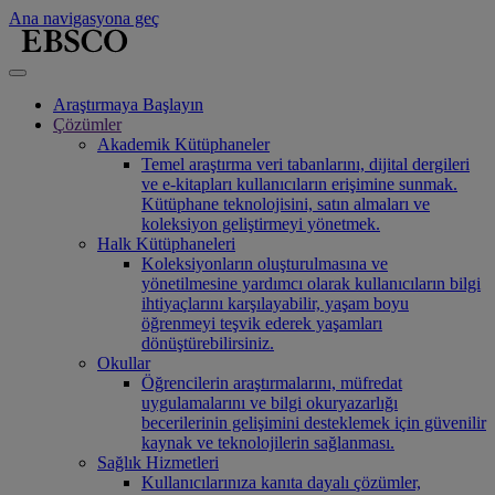
Ana navigasyona geç
Araştırmaya Başlayın
Çözümler
Akademik Kütüphaneler
Temel araştırma veri tabanlarını, dijital dergileri
ve e-kitapları kullanıcıların erişimine sunmak.
Kütüphane teknolojisini, satın almaları ve
koleksiyon geliştirmeyi yönetmek.
Halk Kütüphaneleri
Koleksiyonların oluşturulmasına ve
yönetilmesine yardımcı olarak kullanıcıların bilgi
ihtiyaçlarını karşılayabilir, yaşam boyu
öğrenmeyi teşvik ederek yaşamları
dönüştürebilirsiniz.
Okullar
Öğrencilerin araştırmalarını, müfredat
uygulamalarını ve bilgi okuryazarlığı
becerilerinin gelişimini desteklemek için güvenilir
kaynak ve teknolojilerin sağlanması.
Sağlık Hizmetleri
Kullanıcılarınıza kanıta dayalı çözümler,