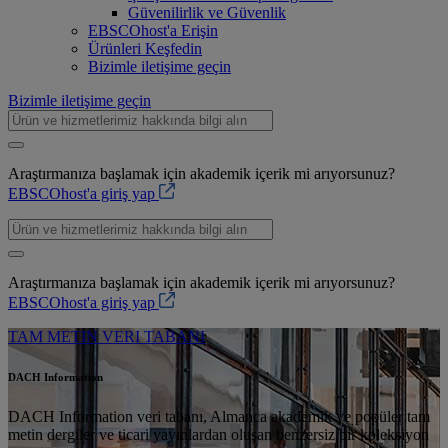
Güvenilirlik ve Güvenlik
EBSCOhost'a Erişin
Ürünleri Keşfedin
Bizimle iletişime geçin
Bizimle iletişime geçin
Araştırmanıza başlamak için akademik içerik mi arıyorsunuz?
EBSCOhost'a giriş yap
Araştırmanıza başlamak için akademik içerik mi arıyorsunuz?
EBSCOhost'a giriş yap
TAM METIN VERI TABANI
DACH Information
DACH Information veri tabanı, Almanca akademik ve popüler tam
metin dergiler ve ticari yayınlardan oluşan benzersiz bir koleksiyon