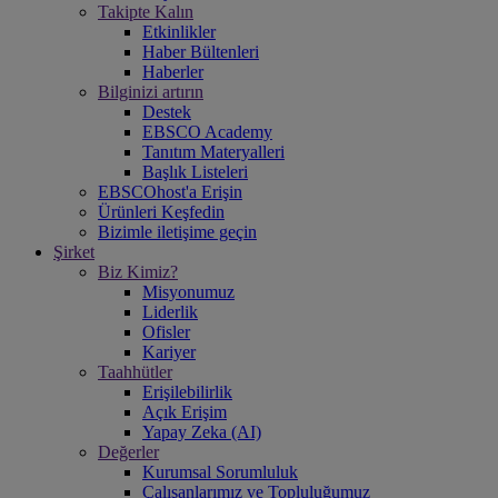
Takipte Kalın
Etkinlikler
Haber Bültenleri
Haberler
Bilginizi artırın
Destek
EBSCO Academy
Tanıtım Materyalleri
Başlık Listeleri
EBSCOhost'a Erişin
Ürünleri Keşfedin
Bizimle iletişime geçin
Şirket
Biz Kimiz?
Misyonumuz
Liderlik
Ofisler
Kariyer
Taahhütler
Erişilebilirlik
Açık Erişim
Yapay Zeka (AI)
Değerler
Kurumsal Sorumluluk
Çalışanlarımız ve Topluluğumuz