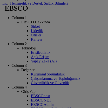
Tıp
,
Hemşirelik ve Destek Sağlık Bilimleri
Column 1
EBSCO Hakkında
Şirket
Liderlik
Ofisler
Kariyer
Column 2
Teknoloji
Erişilebilirlik
Açık Erişim
Yapay Zeka (AI)
Column 3
Değerler
Kurumsal Sorumluluk
Çalışanlarımız ve Topluluğumuz
Güvenilirlik ve Güvenlik
Column 4
Giriş Yap
EBSCOhost
EBSCONET
EBSCOAdmin