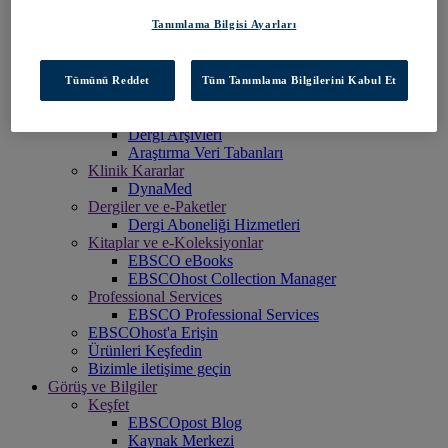
Explora
Tanımlama Bilgisi Ayarları
Full Text Finder
EBSCO OpenAthens
Panorama
Stacks
Tümünü Reddet
Tüm Tanımlama Bilgilerini Kabul Et
Veri Tabanları ve Arşivler
Dijital Arşivler
Dergi Arşivleri
Araştırma Veri Tabanları
Klinik Kararlar
DynaMed
Dergiler ve e-Paketler
Dergi Aboneliği Hizmetleri
Kitaplar ve e-Koleksiyonlar
EBSCO eBooks
EBSCOhost Collection Manager
Professional Services
EBSCO Professional Services
EBSCOhost'a Erişin
Ürünleri Keşfedin
Bizimle iletişime geçin
Görüş ve Bilgiler
Keşfet
EBSCOpost Blog
Kaynak Merkezi