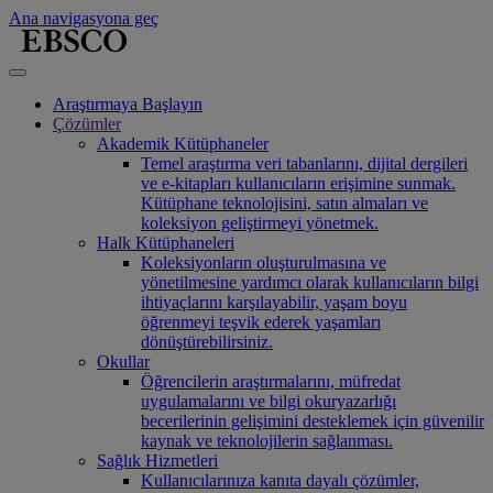
Ana navigasyona geç
Araştırmaya Başlayın
Çözümler
Akademik Kütüphaneler
Temel araştırma veri tabanlarını, dijital dergileri
ve e-kitapları kullanıcıların erişimine sunmak.
Kütüphane teknolojisini, satın almaları ve
koleksiyon geliştirmeyi yönetmek.
Halk Kütüphaneleri
Koleksiyonların oluşturulmasına ve
yönetilmesine yardımcı olarak kullanıcıların bilgi
ihtiyaçlarını karşılayabilir, yaşam boyu
öğrenmeyi teşvik ederek yaşamları
dönüştürebilirsiniz.
Okullar
Öğrencilerin araştırmalarını, müfredat
uygulamalarını ve bilgi okuryazarlığı
becerilerinin gelişimini desteklemek için güvenilir
kaynak ve teknolojilerin sağlanması.
Sağlık Hizmetleri
Kullanıcılarınıza kanıta dayalı çözümler,