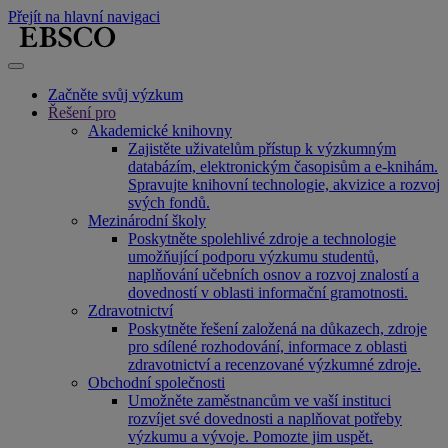
Přejít na hlavní navigaci
Začněte svůj výzkum
Řešení pro
Akademické knihovny
Zajistěte uživatelům přístup k výzkumným
databázím, elektronickým časopisům a e-knihám.
Spravujte knihovní technologie, akvizice a rozvoj
svých fondů.
Mezinárodní školy
Poskytněte spolehlivé zdroje a technologie
umožňující podporu výzkumu studentů,
naplňování učebních osnov a rozvoj znalostí a
dovedností v oblasti informační gramotnosti.
Zdravotnictví
Poskytněte řešení založená na důkazech, zdroje
pro sdílené rozhodování, informace z oblasti
zdravotnictví a recenzované výzkumné zdroje.
Obchodní společnosti
Umožněte zaměstnancům ve vaší instituci
rozvíjet své dovednosti a naplňovat potřeby
výzkumu a vývoje. Pomozte jim uspět.