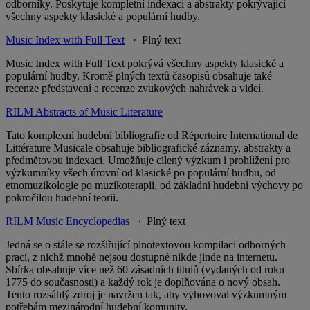
odborníky. Poskytuje kompletní indexaci a abstrakty pokrývající
všechny aspekty klasické a populární hudby.
Music Index with Full Text
· Plný text
Music Index with Full Text pokrývá všechny aspekty klasické a
populární hudby. Kromě plných textů časopisů obsahuje také
recenze představení a recenze zvukových nahrávek a videí.
RILM Abstracts of Music Literature
Tato komplexní hudební bibliografie od Répertoire International de
Littérature Musicale obsahuje bibliografické záznamy, abstrakty a
předmětovou indexaci. Umožňuje cílený výzkum i prohlížení pro
výzkumníky všech úrovní od klasické po populární hudbu, od
etnomuzikologie po muzikoterapii, od základní hudební výchovy po
pokročilou hudební teorii.
RILM Music Encyclopedias
· Plný text
Jedná se o stále se rozšiřující plnotextovou kompilaci odborných
prací, z nichž mnohé nejsou dostupné nikde jinde na internetu.
Sbírka obsahuje více než 60 zásadních titulů (vydaných od roku
1775 do současnosti) a každý rok je doplňována o nový obsah.
Tento rozsáhlý zdroj je navržen tak, aby vyhovoval výzkumným
potřebám mezinárodní hudební komunity.