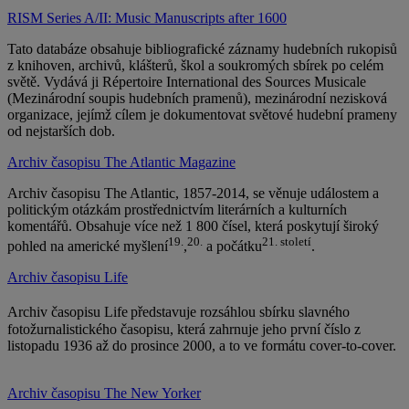
RISM Series A/II: Music Manuscripts after 1600
Tato databáze obsahuje bibliografické záznamy hudebních rukopisů
z knihoven, archivů, klášterů, škol a soukromých sbírek po celém
světě. Vydává ji Répertoire International des Sources Musicale
(Mezinárodní soupis hudebních pramenů), mezinárodní nezisková
organizace, jejímž cílem je dokumentovat světové hudební prameny
od nejstarších dob.
Archiv časopisu The Atlantic Magazine
Archiv časopisu The Atlantic, 1857-2014, se věnuje událostem a
politickým otázkám prostřednictvím literárních a kulturních
komentářů. Obsahuje více než 1 800 čísel, která poskytují široký
19.
20.
21. století
pohled na americké myšlení
,
a počátku
.
Archiv časopisu Life
Archiv časopisu Life
představuje rozsáhlou sbírku slavného
fotožurnalistického časopisu, která zahrnuje jeho první číslo z
listopadu 1936 až do prosince 2000, a to ve formátu cover-to-cover.
Archiv časopisu The New Yorker