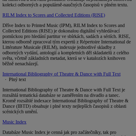
kolekci odborných a populárně-naučných časopisů v plném textu.
RILM Index to Scores and Collected Editions (RISE)
Dříve Index to Printed Music (IPM), RILM Index to Scores and
Collected Editions (RISE) je dokonalou digitální vyhledávací
pomůckou pro hledání partitur ve sbírkách, sadách a sériích. RISE,
kterou odborně zpracoval tým expertů z Répertoire International de
Littérature Musicale (RILM), indexuje jednotlivé skladby z
odborných vydání, antologií a kompletních děl skladatelů z celého
světa, včetně základních metadat, která se v katalozích knihoven
běžně nenacházejí.
International Bibliography of Theatre & Dance with Full Text
· Plný text
International Bibliography of Theatre & Dance with Full Text je
rozsáhlá tematická databáze se zaměřením na divadlo a tanec.
Kromě rozsáhlé indexace International Bibliography of Theatre &
Dance (IBTD) obsahuje i plné texty nejlepších časopisů z oblasti
scénických umění.
Music Index
Databáze Music Index je cenná jak pro začátečníky, tak pro