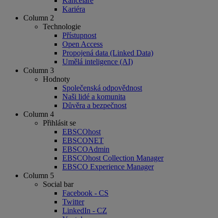
Kanceláře
Kariéra
Column 2
Technologie
Přístupnost
Open Access
Propojená data (Linked Data)
Umělá inteligence (AI)
Column 3
Hodnoty
Společenská odpovědnost
Naši lidé a komunita
Důvěra a bezpečnost
Column 4
Přihlásit se
EBSCOhost
EBSCONET
EBSCOAdmin
EBSCOhost Collection Manager
EBSCO Experience Manager
Column 5
Social bar
Facebook - CS
Twitter
LinkedIn - CZ