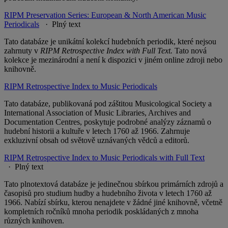
RIPM Preservation Series: European & North American Music
Periodicals
· Plný text
Tato databáze
je unikátní kolekcí hudebních periodik, které nejsou
zahrnuty v
RIPM Retrospective Index with Full Text.
Tato nová
kolekce je mezinárodní a není k dispozici v jiném online zdroji nebo
knihovně.
RIPM Retrospective Index to Music Periodicals
Tato databáze, publikovaná pod záštitou Musicological Society a
International Association of Music Libraries, Archives and
Documentation Centres, poskytuje podrobné analýzy záznamů o
hudební historii a kultuře v letech 1760 až 1966. Zahrnuje
exkluzivní obsah od světově uznávaných vědců a editorů.
RIPM Retrospective Index to Music Periodicals with Full Text
· Plný text
Tato plnotextová databáze je jedinečnou sbírkou primárních zdrojů a
časopisů pro studium hudby a hudebního života v letech 1760 až
1966. Nabízí sbírku, kterou nenajdete v žádné jiné knihovně, včetně
kompletních ročníků mnoha periodik poskládaných z mnoha
různých knihoven.