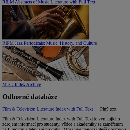
RILM Abstracts of Music Literature with Full Text
RIPM Jazz Periodicals: Music, History, and Culture
Music Index Archive
Odborné databáze
Film & Television Literature Index with Full Text
· Plný text
Film & Television Literature Index with Full Text je vynikajícím
zdrojem informací pro studenty, vědce a akademiky se zaměřením
na filmovou a televizní produkci. Obsahuje nejrozsáhlejší oborovou