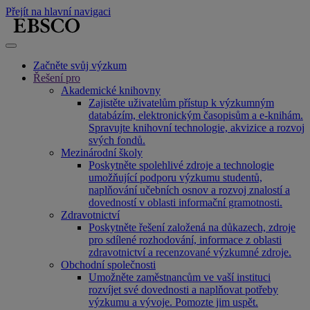
Přejít na hlavní navigaci
Začněte svůj výzkum
Řešení pro
Akademické knihovny
Zajistěte uživatelům přístup k výzkumným
databázím, elektronickým časopisům a e-knihám.
Spravujte knihovní technologie, akvizice a rozvoj
svých fondů.
Mezinárodní školy
Poskytněte spolehlivé zdroje a technologie
umožňující podporu výzkumu studentů,
naplňování učebních osnov a rozvoj znalostí a
dovedností v oblasti informační gramotnosti.
Zdravotnictví
Poskytněte řešení založená na důkazech, zdroje
pro sdílené rozhodování, informace z oblasti
zdravotnictví a recenzované výzkumné zdroje.
Obchodní společnosti
Umožněte zaměstnancům ve vaší instituci
rozvíjet své dovednosti a naplňovat potřeby
výzkumu a vývoje. Pomozte jim uspět.