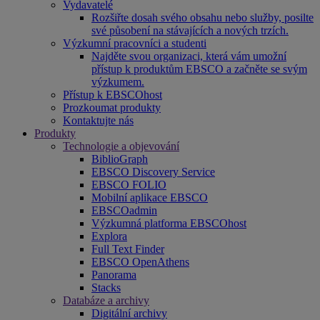
Vydavatelé
Rozšiřte dosah svého obsahu nebo služby, posilte
své působení na stávajících a nových trzích.
Výzkumní pracovníci a studenti
Najděte svou organizaci, která vám umožní
přístup k produktům EBSCO a začněte se svým
výzkumem.
Přístup k EBSCOhost
Prozkoumat produkty
Kontaktujte nás
Produkty
Technologie a objevování
BiblioGraph
EBSCO Discovery Service
EBSCO FOLIO
Mobilní aplikace EBSCO
EBSCOadmin
Výzkumná platforma EBSCOhost
Explora
Full Text Finder
EBSCO OpenAthens
Panorama
Stacks
Databáze a archivy
Digitální archivy