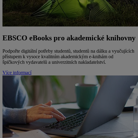
EBSCO eBooks pro akademické knihovny
Podpořte digitální potřeby studentů, studentů na dálku a vyučujících
přístupem k vysoce kvalitním akademickým e-knihám od
špičkových vydavatelů a univerzitních nakladatelství.
Více informací