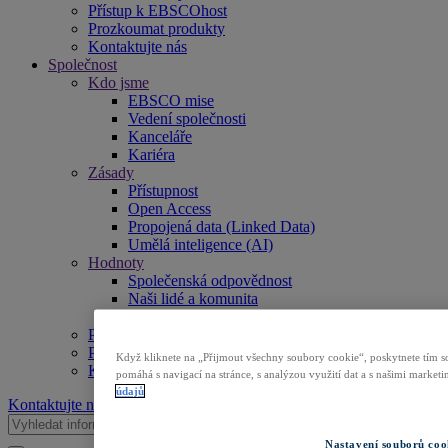
Přístup k EBSCOhost
Prozkoumat produkty
Kontaktujte nás
Společnost
Kdo jsme
EBSCO mise
Vedení společnosti
Kanceláře
Kariéra
Zásady
Přístupnost
Open Access
Propojená data (Linked Data)
Umělá inteligence (AI)
Hodnoty
Společenská odpovědnost
Naši lidé a komunita
Důvěra a bezpečnost
Přístup k EBSCOhost
Prozkoumat produkty
Když kliknete na „Přijmout všechny soubory cookie“, poskytnete tím so
Kontaktujte nás
pomáhá s navigací na stránce, s analýzou využití dat a s našimi marke
údajů
Kontaktujte nás
Nastavení souborů coo