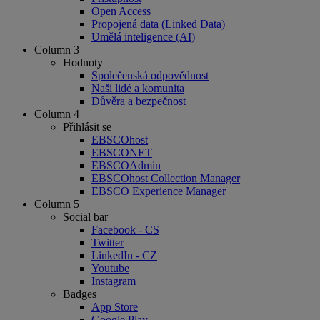
Open Access
Propojená data (Linked Data)
Umělá inteligence (AI)
Column 3
Hodnoty
Společenská odpovědnost
Naši lidé a komunita
Důvěra a bezpečnost
Column 4
Přihlásit se
EBSCOhost
EBSCONET
EBSCOAdmin
EBSCOhost Collection Manager
EBSCO Experience Manager
Column 5
Social bar
Facebook - CS
Twitter
LinkedIn - CZ
Youtube
Instagram
Badges
App Store
Google Play