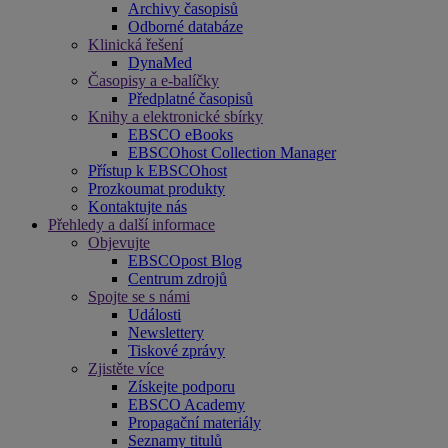
Archivy časopisů
Odborné databáze
Klinická řešení
DynaMed
Časopisy a e-balíčky
Předplatné časopisů
Knihy a elektronické sbírky
EBSCO eBooks
EBSCOhost Collection Manager
Přístup k EBSCOhost
Prozkoumat produkty
Kontaktujte nás
Přehledy a další informace
Objevujte
EBSCOpost Blog
Centrum zdrojů
Spojte se s námi
Události
Newslettery
Tiskové zprávy
Zjistěte více
Získejte podporu
EBSCO Academy
Propagační materiály
Seznamy titulů