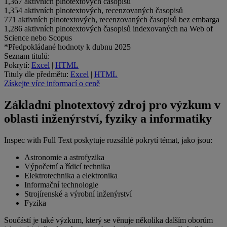
1,367
aktivních plnotextových časopisů
1,354
aktivních plnotextových, recenzovaných časopisů
771
aktivních plnotextových, recenzovaných časopisů bez embarga
1,286
aktivních plnotextových časopisů indexovaných na Web of
Science nebo Scopus
*Předpokládané hodnoty k dubnu 2025
Seznam titulů:
Pokrytí:
Excel
|
HTML
Tituly dle předmětu:
Excel
|
HTML
Získejte více informací o ceně
Základní plnotextový zdroj pro výzkum v
oblasti inženýrství, fyziky a informatiky
Inspec with Full Text
poskytuje rozsáhlé pokrytí témat, jako jsou:
Astronomie a astrofyzika
Výpočetní a řídicí technika
Elektrotechnika a elektronika
Informační technologie
Strojírenské a výrobní inženýrství
Fyzika
Součástí je také výzkum, který se věnuje několika dalším oborům