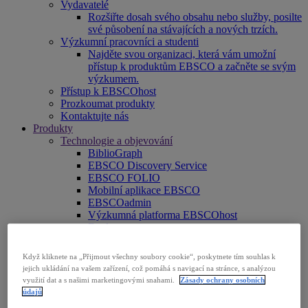
Vydavatelé
Rozšiřte dosah svého obsahu nebo služby, posilte
své působení na stávajících a nových trzích.
Výzkumní pracovníci a studenti
Najděte svou organizaci, která vám umožní
přístup k produktům EBSCO a začněte se svým
výzkumem.
Přístup k EBSCOhost
Prozkoumat produkty
Kontaktujte nás
Produkty
Technologie a objevování
BiblioGraph
EBSCO Discovery Service
EBSCO FOLIO
Mobilní aplikace EBSCO
EBSCOadmin
Výzkumná platforma EBSCOhost
Explora
Full Text Finder
EBSCO OpenAthens
Když kliknete na „Přijmout všechny soubory cookie“, poskytnete tím souhlas k
Panorama
jejich ukládání na vašem zařízení, což pomáhá s navigací na stránce, s analýzou
Stacks
využití dat a s našimi marketingovými snahami.
Zásady ochrany osobních
Databáze a archivy
údajů
Digitální archivy