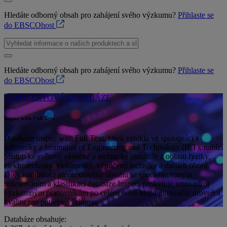
Hledáte odborný obsah pro zahájení svého výzkumu?
Přihlaste se
do EBSCOhost
Hledáte odborný obsah pro zahájení svého výzkumu?
Přihlaste se
do EBSCOhost
PLNOTEXTOVÁ DATABÁZE
Inspec with Full Text
Databáze Inspec with Full Text, která vznikla ve spolupráci s
odborníky z Institution of Engineering and Technology (IET), nabízí
přístup ke světové vědecké a technické literatuře z oblasti fyziky,
elektrotechniky, elektroniky, výpočetní techniky a dalších oborů.
Díky kombinaci plnotextového obsahu se specializovaným
indexováním a klasifikací databáze Inspec, poskytuje tento zdroj
výzkumným pracovníkům po celém světě bezkonkurenční úroveň a
kvalitu pro potřeby výzkumu.
Databáze obsahuje: