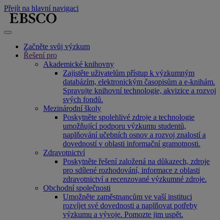
Přejít na hlavní navigaci
Začněte svůj výzkum
Řešení pro
Akademické knihovny
Zajistěte uživatelům přístup k výzkumným
databázím, elektronickým časopisům a e-knihám.
Spravujte knihovní technologie, akvizice a rozvoj
svých fondů.
Mezinárodní školy
Poskytněte spolehlivé zdroje a technologie
umožňující podporu výzkumu studentů,
naplňování učebních osnov a rozvoj znalostí a
dovedností v oblasti informační gramotnosti.
Zdravotnictví
Poskytněte řešení založená na důkazech, zdroje
pro sdílené rozhodování, informace z oblasti
zdravotnictví a recenzované výzkumné zdroje.
Obchodní společnosti
Umožněte zaměstnancům ve vaší instituci
rozvíjet své dovednosti a naplňovat potřeby
výzkumu a vývoje. Pomozte jim uspět.