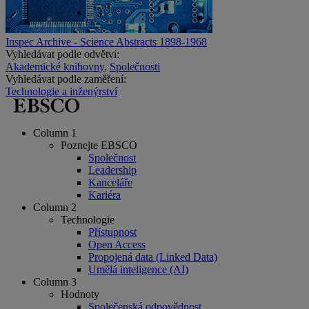
Inspec Archive - Science Abstracts 1898-1968
Vyhledávat podle odvětví:
Akademické knihovny
,
Společnosti
Vyhledávat podle zaměření:
Technologie a inženýrství
Column 1
Poznejte EBSCO
Společnost
Leadership
Kanceláře
Kariéra
Column 2
Technologie
Přístupnost
Open Access
Propojená data (Linked Data)
Umělá inteligence (AI)
Column 3
Hodnoty
Společenská odpovědnost