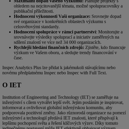
Maximální dopad vašeho výzkumu:
Plánujte projekty s
ohledem na nejcitovanější témata, možné spolupracovníky a
publikační příležitosti.
Hodnocení výkonnosti Vaší organizace:
Srovnejte dopad
své organizace v konkrétních oblastech výzkumu s
celosvětovými standardy.
Hodnocení spolupráce v rámci partnerství
: Monitorujte a
srovnávejte výsledky spoluprací a iniciativ zaměřených na
sdílení znalostí ve více než 34 000 organizacích.
Rychlejší hledání finančních zdrojů:
Zjistěte, kdo financuje
výzkum ve Vašem oboru, a sledujte trendy financování v
čase.
Inspec Analytics Plus lze přidat k jakémukoli stávajícímu nebo
novému předplatnému Inspec nebo Inspec with Full Text.
O IET
Institution of Engineering and Technology (IET) se zaměřuje na
inženýrství s cílem vytvářet lepší svět. Jejím posláním je inspirovat,
informovat a ovlivňovat globální inženýrskou komunitu, aby
podporovala pozitivní změny. Jako různorodá organizace na pomezí
inženýrství a technologií předává IET znalosti, které přispívají k
lepšímu pochopení světa a řešení klíčových výzev. Díky tomuto
jedinečnému postavení může IET efektivně obhajovat význam