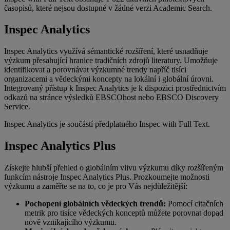
časopisů, které nejsou dostupné v žádné verzi Academic Search.
Inspec Analytics
Inspec Analytics využívá sémantické rozšíření, které usnadňuje
výzkum přesahující hranice tradičních zdrojů literatury. Umožňuje
identifikovat a porovnávat výzkumné trendy napříč tisíci
organizacemi a vědeckými koncepty na lokální i globální úrovni.
Integrovaný přístup k Inspec Analytics je k dispozici prostřednictvím
odkazů na stránce výsledků EBSCOhost nebo EBSCO Discovery
Service.
Inspec Analytics je součástí předplatného Inspec with Full Text.
Inspec Analytics Plus
Získejte hlubší přehled o globálním vlivu výzkumu díky rozšířeným
funkcím nástroje Inspec Analytics Plus. Prozkoumejte možnosti
výzkumu a zaměřte se na to, co je pro Vás nejdůležitější:
Pochopení globálních vědeckých trendů:
Pomocí citačních
metrik pro tisíce vědeckých konceptů můžete porovnat dopad
nově vznikajícího výzkumu.