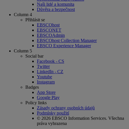
Naši lidé a komunita
Důvěra a bezpečnost
Column 4
Přihlásit se
EBSCOhost
EBSCONET
EBSCOAdmin
EBSCOhost Collection Manager
EBSCO Experience Manager
Column 5
Social bar
Facebook - CS
Twitter
LinkedIn - CZ
Youtube
Instagram
Badges
App Store
Google Play
Policy links
Zásady ochrany osobních údajů
Podmínky použití
© 2026 EBSCO Information Services. Všechna
práva vyhrazena