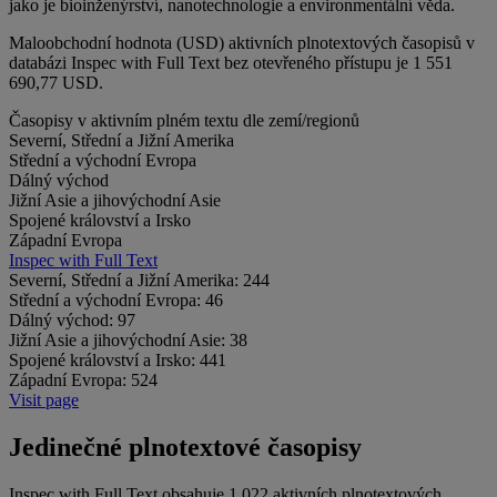
jako je bioinženýrství, nanotechnologie a environmentální věda.
Maloobchodní hodnota (USD) aktivních plnotextových časopisů v
databázi Inspec with Full Text bez otevřeného přístupu je 1 551
690,77 USD.
Časopisy v aktivním plném textu dle zemí/regionů
Severní, Střední a Jižní Amerika
Střední a východní Evropa
Dálný východ
Jižní Asie a jihovýchodní Asie
Spojené království a Irsko
Západní Evropa
Inspec with Full Text
Severní, Střední a Jižní Amerika:
244
Střední a východní Evropa:
46
Dálný východ:
97
Jižní Asie a jihovýchodní Asie:
38
Spojené království a Irsko:
441
Západní Evropa:
524
Visit page
Jedinečné plnotextové časopisy
Inspec with Full Text obsahuje 1 022 aktivních plnotextových