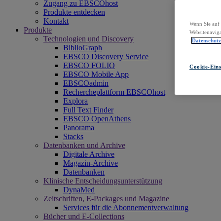
Zugang zu EBSCOhost
Produkte entdecken
Kontakt
Wenn Sie auf 
Produkte
Websitenaviga
Technologien und Discovery
Datenschut
BiblioGraph
EBSCO Discovery Service
EBSCO FOLIO
Cookie-Eins
EBSCO Mobile App
EBSCOadmin
Rechercheplattform EBSCOhost
Explora
Full Text Finder
EBSCO OpenAthens
Panorama
Stacks
Datenbanken und Archive
Digitale Archive
Magazin-Archive
Datenbanken
Klinische Entscheidungsunterstützung
DynaMed
Zeitschriften, E-Packages und Magazine
Services für die Abonnementverwaltung
Bücher und E-Collections