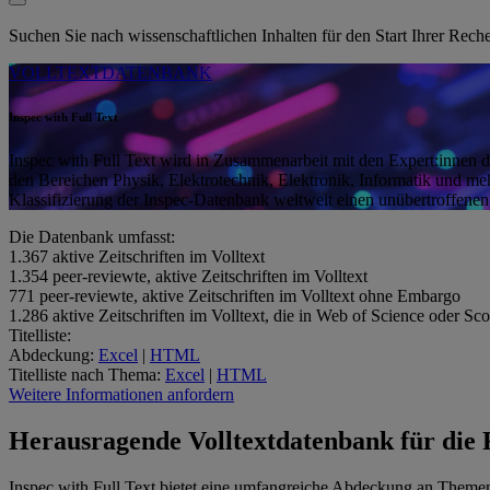
Suchen Sie nach wissenschaftlichen Inhalten für den Start Ihrer Rec
VOLLTEXTDATENBANK
Inspec with Full Text
Inspec with Full Text wird in Zusammenarbeit mit den Expert:innen der
den Bereichen Physik, Elektrotechnik, Elektronik, Informatik und mehr
Klassifizierung der Inspec-Datenbank weltweit einen unübertroffene
Die Datenbank umfasst:
1.367
aktive Zeitschriften im Volltext
1.354
peer-reviewte, aktive Zeitschriften im Volltext
771
peer-reviewte, aktive Zeitschriften im Volltext ohne Embargo
1.286
aktive Zeitschriften im Volltext, die in Web of Science oder Sc
Titelliste:
Abdeckung:
Excel
|
HTML
Titelliste nach Thema:
Excel
|
HTML
Weitere Informationen anfordern
Herausragende Volltextdatenbank für die 
Inspec with Full Text
bietet eine umfangreiche Abdeckung an Themen